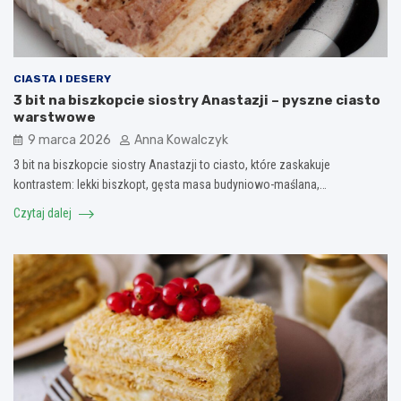
CIASTA I DESERY
3 bit na biszkopcie siostry Anastazji – pyszne ciasto
warstwowe
9 marca 2026
Anna Kowalczyk
3 bit na biszkopcie siostry Anastazji to ciasto, które zaskakuje
kontrastem: lekki biszkopt, gęsta masa budyniowo-maślana,…
Czytaj dalej