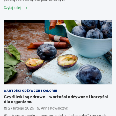
Czytaj dalej
WARTOŚCI ODŻYWCZE I KALORIE
Czy śliwki są zdrowe – wartości odżywcze i korzyści
dla organizmu
27 lutego 2026
Anna Kowalczyk
W odżywianiu zwykle docenia się produkty „funkcjonalne” z apteki lub