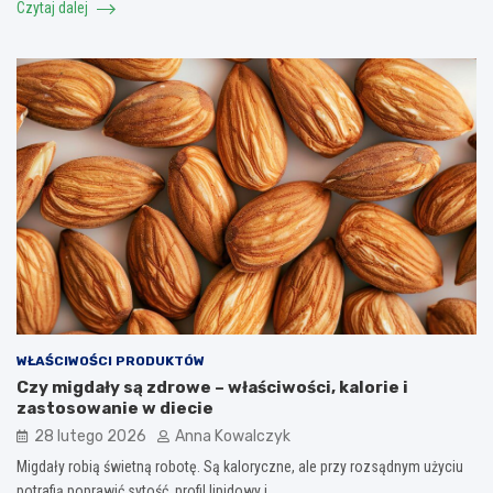
Czytaj dalej
WŁAŚCIWOŚCI PRODUKTÓW
Czy migdały są zdrowe – właściwości, kalorie i
zastosowanie w diecie
28 lutego 2026
Anna Kowalczyk
Migdały robią świetną robotę. Są kaloryczne, ale przy rozsądnym użyciu
potrafią poprawić sytość, profil lipidowy i…