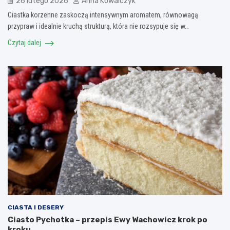
26 lutego 2026
Anna Kowalczyk
Ciastka korzenne zaskoczą intensywnym aromatem, równowagą
przypraw i idealnie kruchą strukturą, która nie rozsypuje się w…
Czytaj dalej
CIASTA I DESERY
Ciasto Pychotka – przepis Ewy Wachowicz krok po
kroku