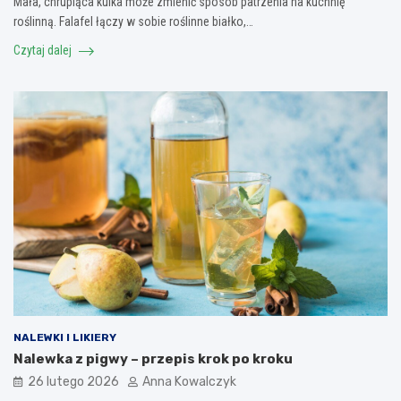
Mała, chrupiąca kulka może zmienić sposób patrzenia na kuchnię
roślinną. Falafel łączy w sobie roślinne białko,…
Czytaj dalej
NALEWKI I LIKIERY
Nalewka z pigwy – przepis krok po kroku
26 lutego 2026
Anna Kowalczyk