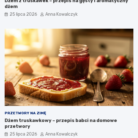
Dżem z truskawek – przepis na gęsty i aromatyczny
dżem
25 lipca 2026
Anna Kowalczyk
PRZETWORY NA ZIMĘ
Dżem truskawkowy – przepis babci na domowe
przetwory
25 lipca 2026
Anna Kowalczyk