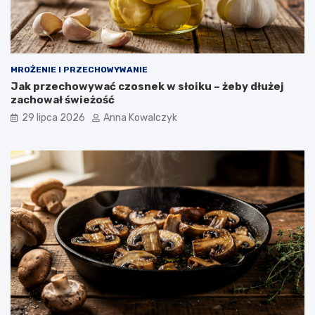
MROŻENIE I PRZECHOWYWANIE
Jak przechowywać czosnek w słoiku – żeby dłużej
zachował świeżość
29 lipca 2026
Anna Kowalczyk