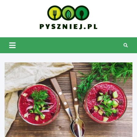
Skip
to
content
pyszniej.pl