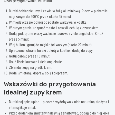
Czas przygotowania: 60 minut
Buraki dokładnie umyj i zawiń w folię aluminiową. Piecz w piekarniku
nagrzanym do 200°C przez około 45 minut.
W międzyczasie pokrój pozostałe warzywa w kostkę.
W dużym garnku rozpuść masło i zeszklij cebulę z czosnkiem.
Dodaj pokrojone warzywa, liście laurowe i ziele angielskie. Smaż
przez 5 minut.
Wlej bulion i gotuj do miękkości warzyw (około 20 minut).
Upieczone, obrane buraki pokrój w kostkę i dodaj do zupy.
Gotuj całość przez 10 minut.
Usuń liście laurowe i ziele angielskie.
Zblenduj zupę na gładki krem.
Dodaj śmietanę, dopraw solą i pieprzem.
Wskazówki do przygotowania
idealnej zupy krem
Buraki najlepiej upiec – pieczeń wydobywa z nich naturalną słodycz i
intensyfikuje smak
Przed dodaniem śmietany należy ją zahartować, dodając do niej kilka