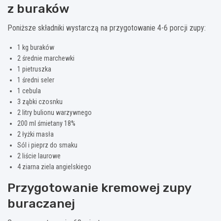
z buraków
Poniższe składniki wystarczą na przygotowanie 4-6 porcji zupy:
1 kg buraków
2 średnie marchewki
1 pietruszka
1 średni seler
1 cebula
3 ząbki czosnku
2 litry bulionu warzywnego
200 ml śmietany 18%
2 łyżki masła
Sól i pieprz do smaku
2 liście laurowe
4 ziarna ziela angielskiego
Przygotowanie kremowej zupy
buraczanej