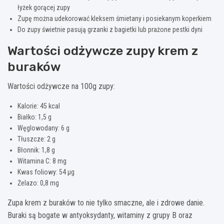
łyżek gorącej zupy
Zupę można udekorować kleksem śmietany i posiekanym koperkiem
Do zupy świetnie pasują grzanki z bagietki lub prażone pestki dyni
Wartości odżywcze zupy krem z
buraków
Wartości odżywcze na 100g zupy:
Kalorie: 45 kcal
Białko: 1,5 g
Węglowodany: 6 g
Tłuszcze: 2 g
Błonnik: 1,8 g
Witamina C: 8 mg
Kwas foliowy: 54 μg
Żelazo: 0,8 mg
Zupa krem z buraków to nie tylko smaczne, ale i zdrowe danie.
Buraki są bogate w antyoksydanty, witaminy z grupy B oraz