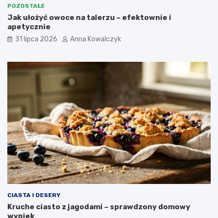
POZOSTAŁE
Jak ułożyć owoce na talerzu – efektownie i
apetycznie
31 lipca 2026
Anna Kowalczyk
CIASTA I DESERY
Kruche ciasto z jagodami – sprawdzony domowy
wypiek