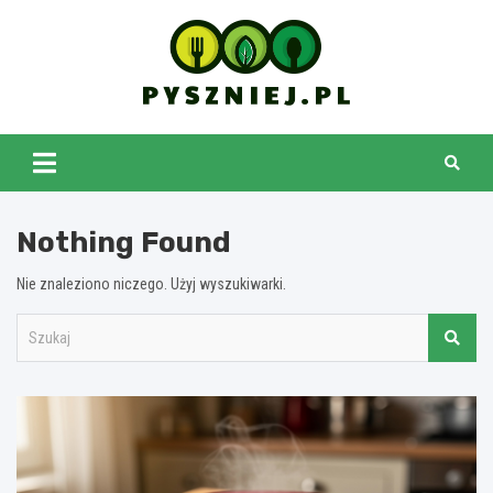
Skip
to
content
pyszniej.pl
Nothing Found
Nie znaleziono niczego. Użyj wyszukiwarki.
S
z
u
k
a
j