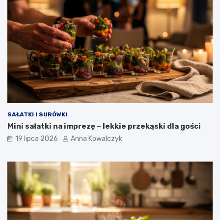
SAŁATKI I SURÓWKI
Mini sałatki na imprezę – lekkie przekąski dla gości
19 lipca 2026
Anna Kowalczyk