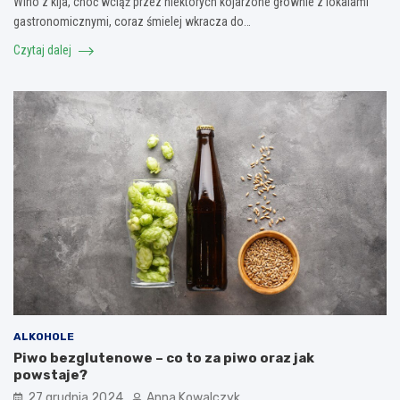
Wino z kija, choć wciąż przez niektórych kojarzone głównie z lokalami
gastronomicznymi, coraz śmielej wkracza do…
Czytaj dalej
ALKOHOLE
Piwo bezglutenowe – co to za piwo oraz jak
powstaje?
27 grudnia 2024
Anna Kowalczyk