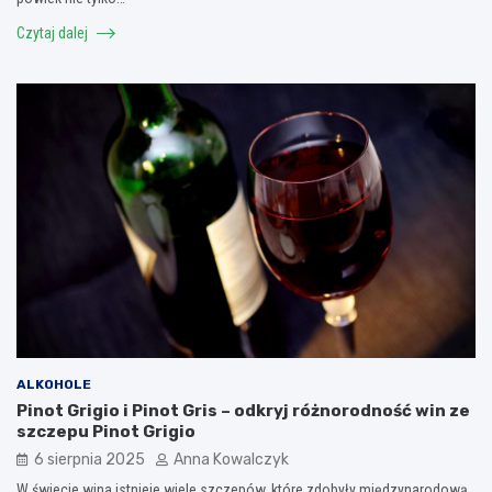
Czytaj dalej
ALKOHOLE
Pinot Grigio i Pinot Gris – odkryj różnorodność win ze
szczepu Pinot Grigio
6 sierpnia 2025
Anna Kowalczyk
W świecie wina istnieje wiele szczepów, które zdobyły międzynarodową