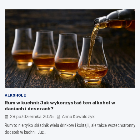
ALKOHOLE
Rum w kuchni: Jak wykorzystać ten alkohol w
daniach i deserach?
28 października 2025
Anna Kowalczyk
Rum to nie tylko składnik wielu drinków i koktajli, ale także wszechstronny
dodatek w kuchni. Już…