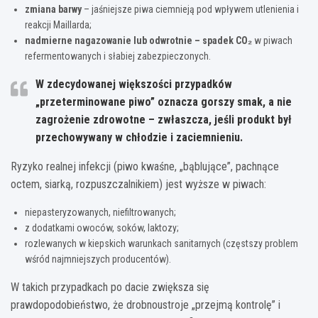
zmiana barwy
– jaśniejsze piwa ciemnieją pod wpływem utlenienia i
reakcji Maillarda;
nadmierne nagazowanie lub odwrotnie – spadek CO₂
w piwach
refermentowanych i słabiej zabezpieczonych.
W zdecydowanej większości przypadków
„przeterminowane piwo” oznacza
gorszy smak, a nie
zagrożenie zdrowotne
– zwłaszcza, jeśli produkt był
przechowywany w chłodzie i zaciemnieniu.
Ryzyko realnej infekcji (piwo kwaśne, „bąblujące”, pachnące
octem, siarką, rozpuszczalnikiem) jest wyższe w piwach:
niepasteryzowanych, niefiltrowanych;
z dodatkami owoców, soków, laktozy;
rozlewanych w kiepskich warunkach sanitarnych (częstszy problem
wśród najmniejszych producentów).
W takich przypadkach po dacie zwiększa się
prawdopodobieństwo, że drobnoustroje „przejmą kontrolę” i