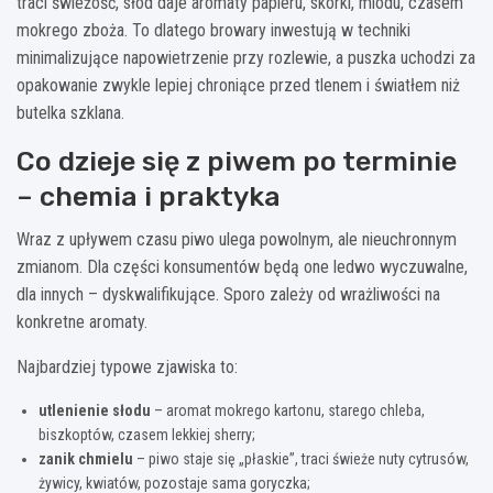
traci świeżość, słód daje aromaty papieru, skórki, miodu, czasem
mokrego zboża. To dlatego browary inwestują w techniki
minimalizujące napowietrzenie przy rozlewie, a puszka uchodzi za
opakowanie zwykle lepiej chroniące przed tlenem i światłem niż
butelka szklana.
Co dzieje się z piwem po terminie
– chemia i praktyka
Wraz z upływem czasu piwo ulega powolnym, ale nieuchronnym
zmianom. Dla części konsumentów będą one ledwo wyczuwalne,
dla innych – dyskwalifikujące. Sporo zależy od wrażliwości na
konkretne aromaty.
Najbardziej typowe zjawiska to:
utlenienie słodu
– aromat mokrego kartonu, starego chleba,
biszkoptów, czasem lekkiej sherry;
zanik chmielu
– piwo staje się „płaskie”, traci świeże nuty cytrusów,
żywicy, kwiatów, pozostaje sama goryczka;