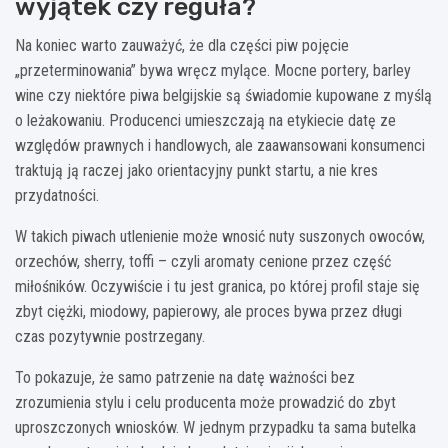
wyjątek czy reguła?
Na koniec warto zauważyć, że dla części piw pojęcie
„przeterminowania” bywa wręcz mylące. Mocne portery, barley
wine czy niektóre piwa belgijskie są świadomie kupowane z myślą
o leżakowaniu. Producenci umieszczają na etykiecie datę ze
względów prawnych i handlowych, ale zaawansowani konsumenci
traktują ją raczej jako orientacyjny punkt startu, a nie kres
przydatności.
W takich piwach utlenienie może wnosić nuty suszonych owoców,
orzechów, sherry, toffi – czyli aromaty cenione przez część
miłośników. Oczywiście i tu jest granica, po której profil staje się
zbyt ciężki, miodowy, papierowy, ale proces bywa przez długi
czas pozytywnie postrzegany.
To pokazuje, że samo patrzenie na datę ważności bez
zrozumienia stylu i celu producenta może prowadzić do zbyt
uproszczonych wniosków. W jednym przypadku ta sama butelka