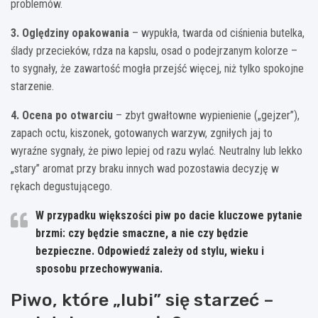
problemów.
3. Oględziny opakowania
– wypukła, twarda od ciśnienia butelka,
ślady przecieków, rdza na kapslu, osad o podejrzanym kolorze –
to sygnały, że zawartość mogła przejść więcej, niż tylko spokojne
starzenie.
4. Ocena po otwarciu
– zbyt gwałtowne wypienienie („gejzer”),
zapach octu, kiszonek, gotowanych warzyw, zgniłych jaj to
wyraźne sygnały, że piwo lepiej od razu wylać. Neutralny lub lekko
„stary” aromat przy braku innych wad pozostawia decyzję w
rękach degustującego.
W przypadku większości piw po dacie kluczowe pytanie
brzmi:
czy będzie smaczne, a nie czy będzie
bezpieczne
. Odpowiedź zależy od stylu, wieku i
sposobu przechowywania.
Piwo, które „lubi” się starzeć –