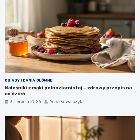
OBIADY I DANIA GŁÓWNE
Naleśniki z mąki pełnoziarnistej – zdrowy przepis na
co dzień
3 sierpnia 2026
Anna Kowalczyk