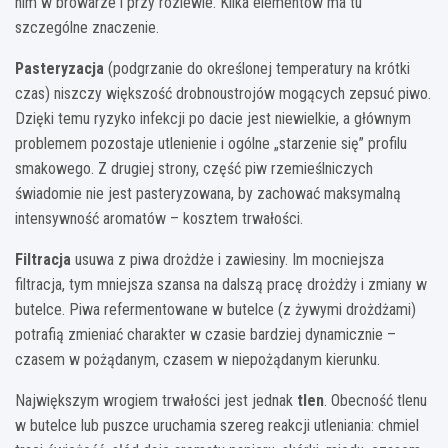
nim w browarze i przy rozlewie. Kilka elementów ma tu
szczególne znaczenie.
Pasteryzacja
(podgrzanie do określonej temperatury na krótki
czas) niszczy większość drobnoustrojów mogących zepsuć piwo.
Dzięki temu ryzyko infekcji po dacie jest niewielkie, a głównym
problemem pozostaje utlenienie i ogólne „starzenie się” profilu
smakowego. Z drugiej strony, część piw rzemieślniczych
świadomie nie jest pasteryzowana, by zachować maksymalną
intensywność aromatów – kosztem trwałości.
Filtracja
usuwa z piwa drożdże i zawiesiny. Im mocniejsza
filtracja, tym mniejsza szansa na dalszą pracę drożdży i zmiany w
butelce. Piwa refermentowane w butelce (z żywymi drożdżami)
potrafią zmieniać charakter w czasie bardziej dynamicznie –
czasem w pożądanym, czasem w niepożądanym kierunku.
Największym wrogiem trwałości jest jednak
tlen
. Obecność tlenu
w butelce lub puszce uruchamia szereg reakcji utleniania: chmiel