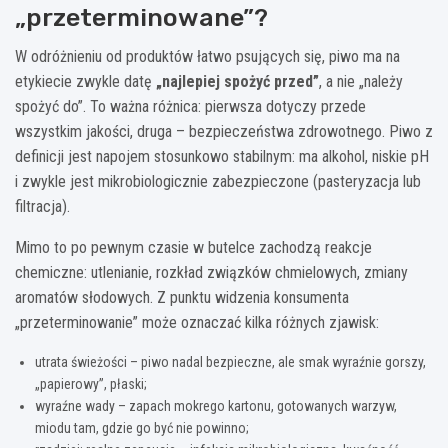
„przeterminowane”?
W odróżnieniu od produktów łatwo psujących się, piwo ma na
etykiecie zwykle datę
„najlepiej spożyć przed”
, a nie „należy
spożyć do”. To ważna różnica: pierwsza dotyczy przede
wszystkim jakości, druga – bezpieczeństwa zdrowotnego. Piwo z
definicji jest napojem stosunkowo stabilnym: ma alkohol, niskie pH
i zwykle jest mikrobiologicznie zabezpieczone (pasteryzacja lub
filtracja).
Mimo to po pewnym czasie w butelce zachodzą reakcje
chemiczne: utlenianie, rozkład związków chmielowych, zmiany
aromatów słodowych. Z punktu widzenia konsumenta
„przeterminowanie” może oznaczać kilka różnych zjawisk:
utrata świeżości – piwo nadal bezpieczne, ale smak wyraźnie gorszy,
„papierowy”, płaski;
wyraźne wady – zapach mokrego kartonu, gotowanych warzyw,
miodu tam, gdzie go być nie powinno;