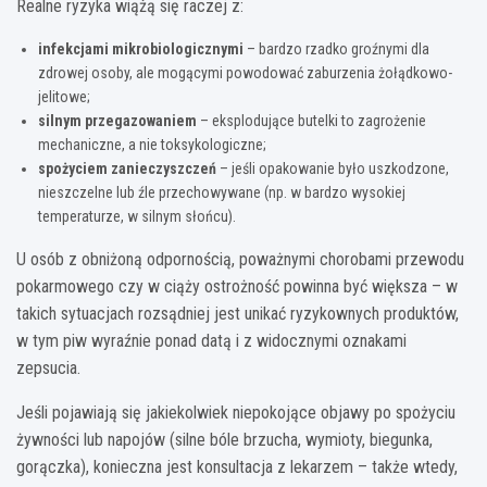
Realne ryzyka wiążą się raczej z:
infekcjami mikrobiologicznymi
– bardzo rzadko groźnymi dla
zdrowej osoby, ale mogącymi powodować zaburzenia żołądkowo-
jelitowe;
silnym przegazowaniem
– eksplodujące butelki to zagrożenie
mechaniczne, a nie toksykologiczne;
spożyciem zanieczyszczeń
– jeśli opakowanie było uszkodzone,
nieszczelne lub źle przechowywane (np. w bardzo wysokiej
temperaturze, w silnym słońcu).
U osób z obniżoną odpornością, poważnymi chorobami przewodu
pokarmowego czy w ciąży ostrożność powinna być większa – w
takich sytuacjach rozsądniej jest unikać ryzykownych produktów,
w tym piw wyraźnie ponad datą i z widocznymi oznakami
zepsucia.
Jeśli pojawiają się jakiekolwiek niepokojące objawy po spożyciu
żywności lub napojów (silne bóle brzucha, wymioty, biegunka,
gorączka), konieczna jest konsultacja z lekarzem – także wtedy,