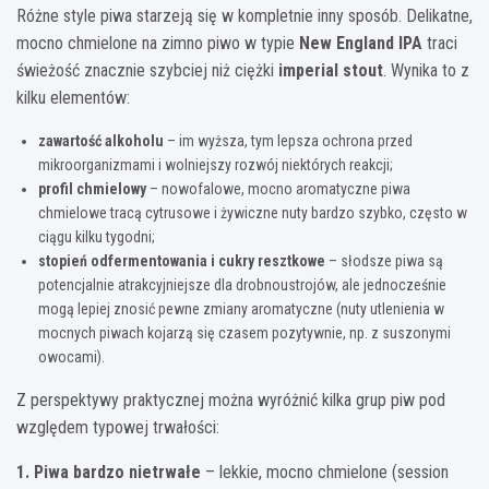
Różne style piwa starzeją się w kompletnie inny sposób. Delikatne,
mocno chmielone na zimno piwo w typie
New England IPA
traci
świeżość znacznie szybciej niż ciężki
imperial stout
. Wynika to z
kilku elementów:
zawartość alkoholu
– im wyższa, tym lepsza ochrona przed
mikroorganizmami i wolniejszy rozwój niektórych reakcji;
profil chmielowy
– nowofalowe, mocno aromatyczne piwa
chmielowe tracą cytrusowe i żywiczne nuty bardzo szybko, często w
ciągu kilku tygodni;
stopień odfermentowania i cukry resztkowe
– słodsze piwa są
potencjalnie atrakcyjniejsze dla drobnoustrojów, ale jednocześnie
mogą lepiej znosić pewne zmiany aromatyczne (nuty utlenienia w
mocnych piwach kojarzą się czasem pozytywnie, np. z suszonymi
owocami).
Z perspektywy praktycznej można wyróżnić kilka grup piw pod
względem typowej trwałości:
1. Piwa bardzo nietrwałe
– lekkie, mocno chmielone (session