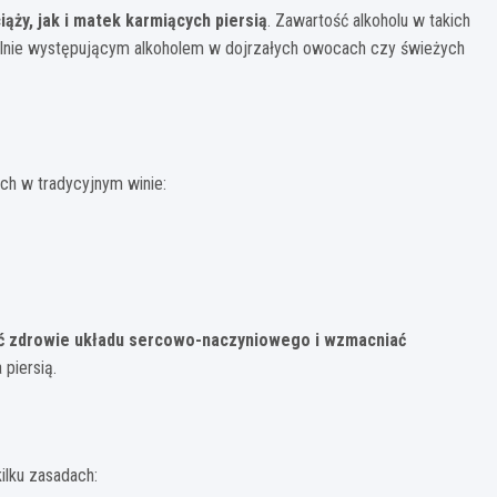
ąży, jak i matek karmiących piersią
. Zawartość alkoholu w takich
uralnie występującym alkoholem w dojrzałych owocach czy świeżych
h w tradycyjnym winie:
ć zdrowie układu sercowo-naczyniowego i wzmacniać
 piersią.
a
ilku zasadach: