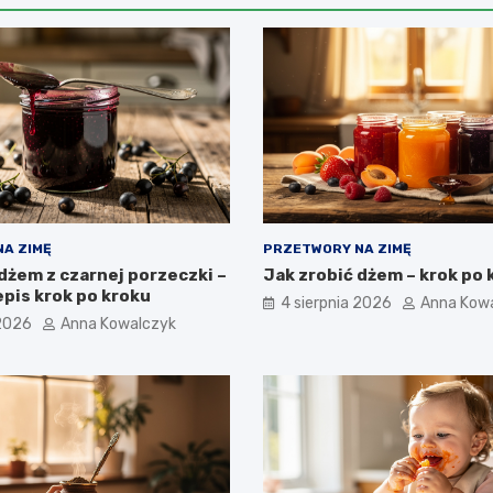
A ZIMĘ
PRZETWORY NA ZIMĘ
dżem z czarnej porzeczki –
Jak zrobić dżem – krok po 
pis krok po kroku
4 sierpnia 2026
Anna Kow
 2026
Anna Kowalczyk