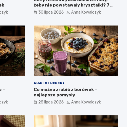
ek
żeby nie powstawały kryształki? 7
najważniejszych zasad.
czyk
30 lipca 2026
Anna Kowalczyk
CIASTA I DESERY
e –
Co można zrobić z borówek –
najlepsze pomysły
czyk
28 lipca 2026
Anna Kowalczyk