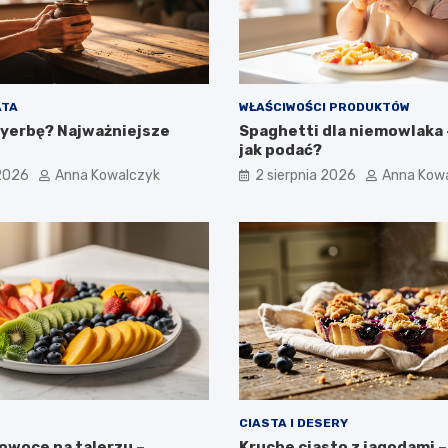
ATA
WŁAŚCIWOŚCI PRODUKTÓW
 yerbę? Najważniejsze
Spaghetti dla niemowlaka –
jak podać?
 2026
Anna Kowalczyk
2 sierpnia 2026
Anna Kow
CIASTA I DESERY
owoce na talerzu –
Kruche ciasto z jagodami –