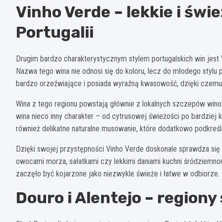
Vinho Verde – lekkie i świ
Portugalii
Drugim bardzo charakterystycznym stylem portugalskich win jest 
Nazwa tego wina nie odnosi się do koloru, lecz do młodego stylu p
bardzo orzeźwiające i posiada wyraźną kwasowość, dzięki czemu ś
Wina z tego regionu powstają głównie z lokalnych szczepów winoroś
wina nieco inny charakter – od cytrusowej świeżości po bardziej 
również delikatne naturalne musowanie, które dodatkowo podkreśla
Dzięki swojej przystępności Vinho Verde doskonale sprawdza się 
owocami morza, sałatkami czy lekkimi daniami kuchni śródziemnomo
zaczęło być kojarzone jako niezwykle świeże i łatwe w odbiorze.
Douro i Alentejo – region