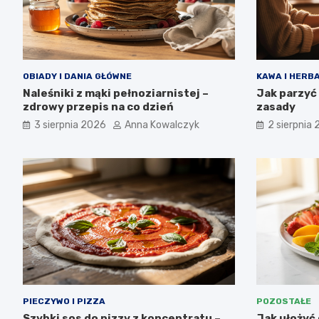
OBIADY I DANIA GŁÓWNE
KAWA I HERB
Naleśniki z mąki pełnoziarnistej –
Jak parzyć
zdrowy przepis na co dzień
zasady
3 sierpnia 2026
Anna Kowalczyk
2 sierpnia
PIECZYWO I PIZZA
POZOSTAŁE
Szybki sos do pizzy z koncentratu –
Jak ułożyć 