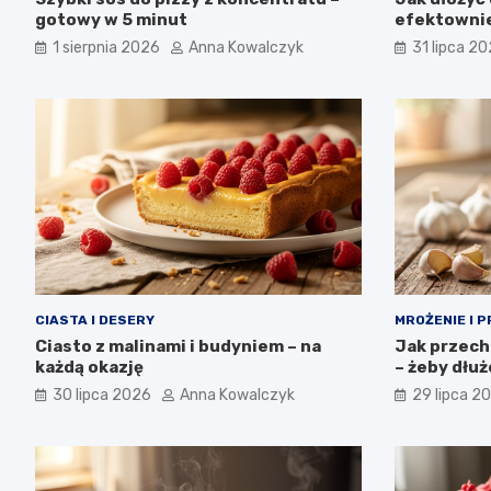
gotowy w 5 minut
efektownie
1 sierpnia 2026
Anna Kowalczyk
31 lipca 2
CIASTA I DESERY
MROŻENIE I 
Ciasto z malinami i budyniem – na
Jak przech
każdą okazję
– żeby dłu
30 lipca 2026
Anna Kowalczyk
29 lipca 2