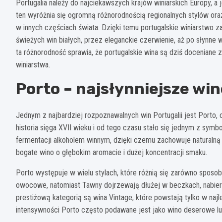
Portugalia należy do najciekawszych krajów winiarskich Europy, a 
ten wyróżnia się ogromną różnorodnością regionalnych stylów ora
w innych częściach świata. Dzięki temu portugalskie winiarstwo z
świeżych win białych, przez eleganckie czerwienie, aż po słynne 
ta różnorodność sprawia, że portugalskie wina są dziś doceniane
winiarstwa.
Porto – najsłynniejsze win
Jednym z najbardziej rozpoznawalnych win Portugalii jest Porto,
historia sięga XVII wieku i od tego czasu stało się jednym z sym
fermentacji alkoholem winnym, dzięki czemu zachowuje naturalną
bogate wino o głębokim aromacie i dużej koncentracji smaku.
Porto występuje w wielu stylach, które różnią się zarówno sposo
owocowe, natomiast Tawny dojrzewają dłużej w beczkach, nabier
prestiżową kategorią są wina Vintage, które powstają tylko w naj
intensywności Porto często podawane jest jako wino deserowe lu