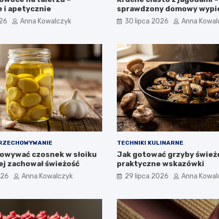
 i apetycznie
sprawdzony domowy wypi
026
Anna Kowalczyk
30 lipca 2026
Anna Kowal
PRZECHOWYWANIE
TECHNIKI KULINARNE
owywać czosnek w słoiku
Jak gotować grzyby śwież
żej zachował świeżość
praktyczne wskazówki
026
Anna Kowalczyk
29 lipca 2026
Anna Kowal