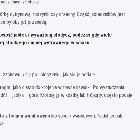
nadzieniem ze słoika.
rkę cytrynową, rodzynki czy orzechy. Część jabłeczników jest
ce byłoby już przesadą.
owość jabłek i wyważoną słodycz
, podczas gdy wiele
ziej słodkiego i mniej wytrawnego w smaku.
a
i zachowują się po upieczeniu i jak się je podaje.
rągłej jako ciasto do krojenia w równe kawałki. Po wystudzeniu
: dół – jabłka – góra. Kroi się ją w kostkę lub trójkąty, często podaje
ło z lodami waniliowymi
lub sosem waniliowym. Nadal jednak
ka.