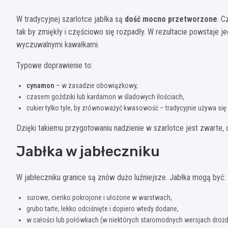
W tradycyjnej szarlotce jabłka są
dość mocno przetworzone
. C
tak by zmiękły i częściowo się rozpadły. W rezultacie powstaje jed
wyczuwalnymi kawałkami.
Typowe doprawienie to:
cynamon
– w zasadzie obowiązkowy,
czasem goździki lub kardamon w śladowych ilościach,
cukier tylko tyle, by zrównoważyć kwasowość – tradycyjnie używa się
Dzięki takiemu przygotowaniu nadzienie w szarlotce jest zwarte, 
Jabłka w jabłeczniku
W jabłeczniku granice są znów dużo luźniejsze. Jabłka mogą być:
surowe, cienko pokrojone i ułożone w warstwach,
grubo tarte, lekko odciśnięte i dopiero wtedy dodane,
w całości lub połówkach (w niektórych staromodnych wersjach droż