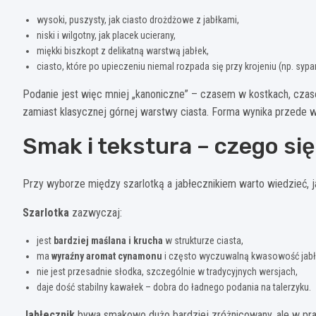
wysoki, puszysty, jak ciasto drożdżowe z jabłkami,
niski i wilgotny, jak placek ucierany,
miękki biszkopt z delikatną warstwą jabłek,
ciasto, które po upieczeniu niemal rozpada się przy krojeniu (np. sypan
Podanie jest więc mniej „kanoniczne” – czasem w kostkach, czas
zamiast klasycznej górnej warstwy ciasta. Forma wynika przede ws
Smak i tekstura – czego si
Przy wyborze między szarlotką a jabłecznikiem warto wiedzieć, j
Szarlotka
zazwyczaj:
jest
bardziej maślana i krucha
w strukturze ciasta,
ma
wyraźny aromat cynamonu
i często wyczuwalną kwasowość jabł
nie jest przesadnie słodka, szczególnie w tradycyjnych wersjach,
daje dość stabilny kawałek – dobra do ładnego podania na talerzyku.
Jabłecznik
bywa smakowo dużo bardziej zróżnicowany, ale w pra