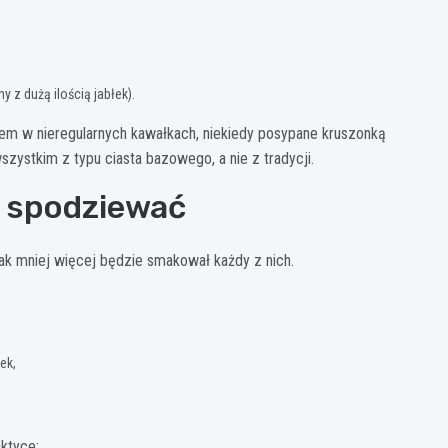
y z dużą ilością jabłek).
em w nieregularnych kawałkach, niekiedy posypane kruszonką
zystkim z typu ciasta bazowego, a nie z tradycji.
ę spodziewać
ak mniej więcej będzie smakował każdy z nich.
ek,
ktyce: