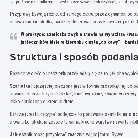
prażone na gładki mus – zwłaszcza w wersjach szybkich, z gotowym 
Przyprawy bywają różne: od samego cukru, przez cynamon, po skó
celowo mocno słodka, bardziej deserowa, co w klasycznej szarlot
W praktyce:
szarlotka zwykle stawia na wyrazistą kwas
jabłeczników idzie w kierunku ciasta „do kawy” – bard
Struktura i sposób podani
Różnice w cieście i nadzieniu przekładają się na to, jak oba wypiek
Szarlotka
najczęściej pieczona jest w formie prostokątnej lub ok
powinna dobrze trzymać kształt, mieć
wyraźne, równe warstwy
lekko oprószoną cukrem pudrem.
Bardziej „restauracyjne” podejście to podawanie szarlotki
na ciep
główna konstrukcja zostaje ta sama: kruche warstwy i zwarte jabł
Jabłecznik
może przybierać znacznie więcej form. Bywa: