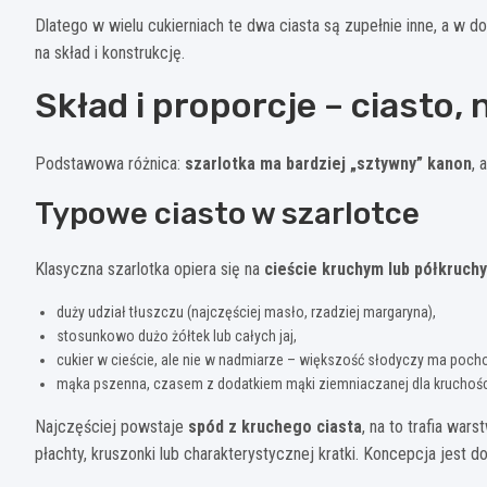
Dlatego w wielu cukierniach te dwa ciasta są zupełnie inne, a w 
na skład i konstrukcję.
Skład i proporcje – ciasto, 
Podstawowa różnica:
szarlotka ma bardziej „sztywny” kanon
, 
Typowe ciasto w szarlotce
Klasyczna szarlotka opiera się na
cieście kruchym lub półkruch
duży udział tłuszczu (najczęściej masło, rzadziej margaryna),
stosunkowo dużo żółtek lub całych jaj,
cukier w cieście, ale nie w nadmiarze – większość słodyczy ma pocho
mąka pszenna, czasem z dodatkiem mąki ziemniaczanej dla kruchośc
Najczęściej powstaje
spód z kruchego ciasta
, na to trafia war
płachty, kruszonki lub charakterystycznej kratki. Koncepcja jest do