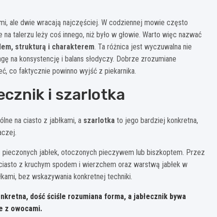
mi, ale dwie wracają najczęściej. W codziennej mowie często
e na talerzu leży coś innego, niż było w głowie. Warto więc nazwać
adem, strukturą i charakterem
. Ta różnica jest wyczuwalna nie
wagę na konsystencję i balans słodyczy. Dobrze zrozumiane
, co faktycznie powinno wyjść z piekarnika.
ecznik i szarlotka
ólne na ciasto z jabłkami, a
szarlotka
to jego bardziej konkretna,
aczej.
 z pieczonych jabłek, otoczonych pieczywem lub biszkoptem. Przez
ako ciasto z kruchym spodem i wierzchem oraz warstwą jabłek w
błkami, bez wskazywania konkretnej techniki.
nkretna, dość ściśle rozumiana forma, a
jabłecznik
bywa
we z owocami.