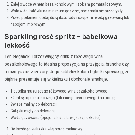
Zalej owoce winem bezalkoholowym i sokiem pomarańczowym.
Wstaw do lodówki na minimum godzinę, aby smaki się przegryzły.
Przed podaniem dodaj dużą ilość lodu i uzupełnij wodą gazowaną lub
napojem imbirowym.
Sparkling rosè spritz – bąbelkowa
lekkość
Ten elegancki i orzeźwiający drink z różowego wina
bezalkoholowego to idealna propozycja na przyjęcia, brunche czy
romantyczne wieczory. Jego subtelny kolor i bąbelki sprawiają, że
pięknie prezentuje się w kieliszku i doskonale smakuje.
1 butelka musującego różowego wina bezalkoholowego
30 ml syropu malinowego (lub innego owocowego) na porcję
Świeże maliny do dekoracji
Gałązki mięty do dekoracji
Woda gazowana (opcjonalnie, dla większej lekkości)
Do każdego kieliszka wlej syrop malinowy.