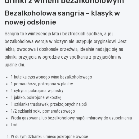
drinki z winem bezalkoholowym
Bezalkoholowa sangria – klasyk w
nowej odsłonie
Sangria to kwintesencja lata i beztroskich spotkań, a jej
bezalkoholowa wersja w niczym nie ustępuje oryginałowi. Jest
lekka, owocowa i doskonale orzeźwia, idealnie nadając się na
pikniki, przyjęcia w ogrodzie czy spotkania z przyjaciółmi w
upalne dni.
1 butelka czerwonego wina bezalkoholowego
1 pomarańcza, pokrojona w plastry
1 cytryna, pokrojona w plastry
1 jabłko, pokrojone w kostkę
1 szklanka truskawek, przekrojonych na pół
1/2 szklanki soku pomarańczowego
Woda gazowana lub bezalkoholowy napój imbirowy do uzupełnienia
Lód
W dużym dzbanku umieść pokrojone owoce.