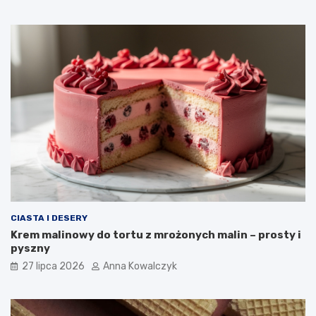
CIASTA I DESERY
Krem malinowy do tortu z mrożonych malin – prosty i
pyszny
27 lipca 2026
Anna Kowalczyk