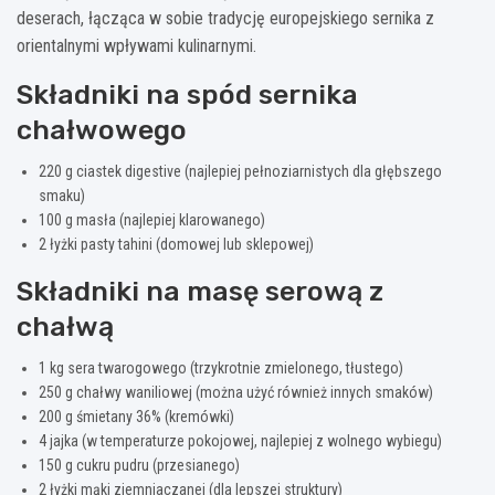
deserach, łącząca w sobie tradycję europejskiego sernika z
orientalnymi wpływami kulinarnymi.
Składniki na spód sernika
chałwowego
220 g ciastek digestive (najlepiej pełnoziarnistych dla głębszego
smaku)
100 g masła (najlepiej klarowanego)
2 łyżki pasty tahini (domowej lub sklepowej)
Składniki na masę serową z
chałwą
1 kg sera twarogowego (trzykrotnie zmielonego, tłustego)
250 g chałwy waniliowej (można użyć również innych smaków)
200 g śmietany 36% (kremówki)
4 jajka (w temperaturze pokojowej, najlepiej z wolnego wybiegu)
150 g cukru pudru (przesianego)
2 łyżki mąki ziemniaczanej (dla lepszej struktury)