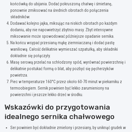
końcówką do ubijania. Dodać pokruszoną chałwę i śmietanę,
ponownie zmiksować na średnich obrotach do połączenia
składników.
Dodawać kolejno jajka, miksując na niskich obrotach po każdym
dodaniu, aby nie napowietrzyć zbytnio masy. Zbyt intensywne
miksowanie może spowodować późniejsze opadanie sernika.
Na końcu wsypać przesianą mąkę ziemniaczaną i dodać pastę
waniliową. Całość delikatnie wymieszać szpatułką, aby składniki
dokładnie się połączyły.
Masę serową przelać na schłodzony spód, wyrównać powierzchnię i
delikatnie postukać formą o blat, aby pozbyć się pęcherzyków
powietrza.
Piec w temperaturze 160°C przez około 60-70 minut w piekarniku z
termoobiegiem. Sernik powinien być lekko zarumieniony na
powierzchni i jeszcze lekko drżeć w środku.
Wskazówki do przygotowania
idealnego sernika chałwowego
Ser powinien być dokładnie zmielony i przesiany, by uniknąć grudek w