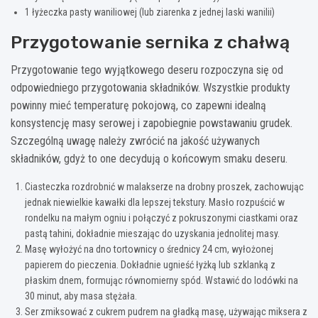
1 łyżeczka pasty waniliowej (lub ziarenka z jednej laski wanilii)
Przygotowanie sernika z chałwą
Przygotowanie tego wyjątkowego deseru rozpoczyna się od
odpowiedniego przygotowania składników. Wszystkie produkty
powinny mieć temperaturę pokojową, co zapewni idealną
konsystencję masy serowej i zapobiegnie powstawaniu grudek.
Szczególną uwagę należy zwrócić na jakość używanych
składników, gdyż to one decydują o końcowym smaku deseru.
Ciasteczka rozdrobnić w malakserze na drobny proszek, zachowując
jednak niewielkie kawałki dla lepszej tekstury. Masło rozpuścić w
rondelku na małym ogniu i połączyć z pokruszonymi ciastkami oraz
pastą tahini, dokładnie mieszając do uzyskania jednolitej masy.
Masę wyłożyć na dno tortownicy o średnicy 24 cm, wyłożonej
papierem do pieczenia. Dokładnie ugnieść łyżką lub szklanką z
płaskim dnem, formując równomierny spód. Wstawić do lodówki na
30 minut, aby masa stężała.
Ser zmiksować z cukrem pudrem na gładką masę, używając miksera z