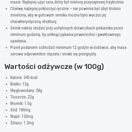
masie. Najlepiej użyć sera, który był mielony przynajmniej trzykrotnie.
Chałwę najlepiej pokruszyć ręcznie – nie powinna być zbyt drobno
zmielona, aby w gotowym serniku można było wyczuć jej
charakterystyczną strukturę.
Sernik należy studzić przy uchylonych drzwiczkach piekarnika przez
minimum godzinę, by uniknąć pękania powierzchni i gwałtownego
opadania.
Przed podaniem schłodzić minimum 12 godzin w lodówce, aby masa
serowa odpowiednio stężała i smaki się przegryzły.
Wartości odżywcze (w 100g)
Kalorie: 345 kcal
Białko: 12g
Węglowodany: 28g
Tłuszcze: 22g
Błonnik: 1.5g
Sód: 180mg
Wapń: 120mg
Żelazo: 1.2mg