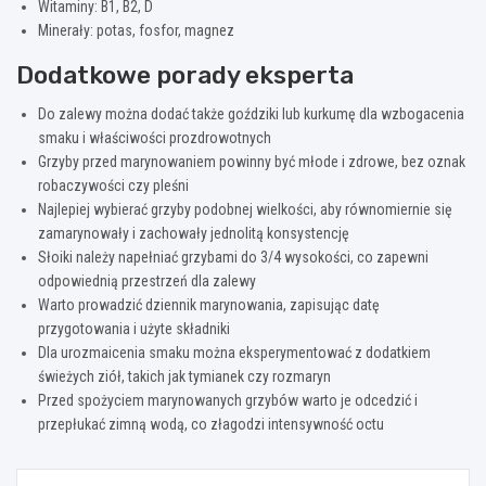
Witaminy: B1, B2, D
Minerały: potas, fosfor, magnez
Dodatkowe porady eksperta
Do zalewy można dodać także goździki lub kurkumę dla wzbogacenia
smaku i właściwości prozdrowotnych
Grzyby przed marynowaniem powinny być młode i zdrowe, bez oznak
robaczywości czy pleśni
Najlepiej wybierać grzyby podobnej wielkości, aby równomiernie się
zamarynowały i zachowały jednolitą konsystencję
Słoiki należy napełniać grzybami do 3/4 wysokości, co zapewni
odpowiednią przestrzeń dla zalewy
Warto prowadzić dziennik marynowania, zapisując datę
przygotowania i użyte składniki
Dla urozmaicenia smaku można eksperymentować z dodatkiem
świeżych ziół, takich jak tymianek czy rozmaryn
Przed spożyciem marynowanych grzybów warto je odcedzić i
przepłukać zimną wodą, co złagodzi intensywność octu
Nawigacja