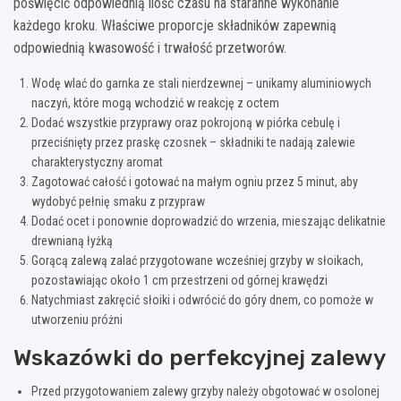
poświęcić odpowiednią ilość czasu na staranne wykonanie
każdego kroku. Właściwe proporcje składników zapewnią
odpowiednią kwasowość i trwałość przetworów.
Wodę wlać do garnka ze stali nierdzewnej – unikamy aluminiowych
naczyń, które mogą wchodzić w reakcję z octem
Dodać wszystkie przyprawy oraz pokrojoną w piórka cebulę i
przeciśnięty przez praskę czosnek – składniki te nadają zalewie
charakterystyczny aromat
Zagotować całość i gotować na małym ogniu przez 5 minut, aby
wydobyć pełnię smaku z przypraw
Dodać ocet i ponownie doprowadzić do wrzenia, mieszając delikatnie
drewnianą łyżką
Gorącą zalewą zalać przygotowane wcześniej grzyby w słoikach,
pozostawiając około 1 cm przestrzeni od górnej krawędzi
Natychmiast zakręcić słoiki i odwrócić do góry dnem, co pomoże w
utworzeniu próżni
Wskazówki do perfekcyjnej zalewy
Przed przygotowaniem zalewy grzyby należy obgotować w osolonej