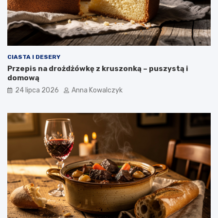
CIASTA I DESERY
Przepis na drożdżówkę z kruszonką – puszystą i
domową
24 lipca 2026
Anna Kowalczyk