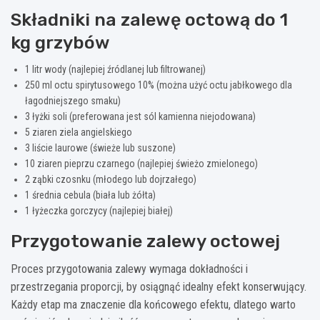
Składniki na zalewę octową do 1
kg grzybów
1 litr wody (najlepiej źródlanej lub filtrowanej)
250 ml octu spirytusowego 10% (można użyć octu jabłkowego dla
łagodniejszego smaku)
3 łyżki soli (preferowana jest sól kamienna niejodowana)
5 ziaren ziela angielskiego
3 liście laurowe (świeże lub suszone)
10 ziaren pieprzu czarnego (najlepiej świeżo zmielonego)
2 ząbki czosnku (młodego lub dojrzałego)
1 średnia cebula (biała lub żółta)
1 łyżeczka gorczycy (najlepiej białej)
Przygotowanie zalewy octowej
Proces przygotowania zalewy wymaga dokładności i
przestrzegania proporcji, by osiągnąć idealny efekt konserwujący.
Każdy etap ma znaczenie dla końcowego efektu, dlatego warto