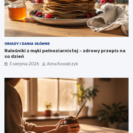
OBIADY I DANIA GŁÓWNE
Naleśniki z mąki pełnoziarnistej – zdrowy przepis na
co dzień
3 sierpnia 2026
Anna Kowalczyk