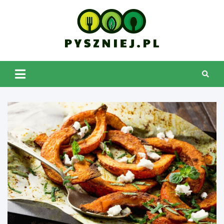
Skip
to
content
pyszniej.pl