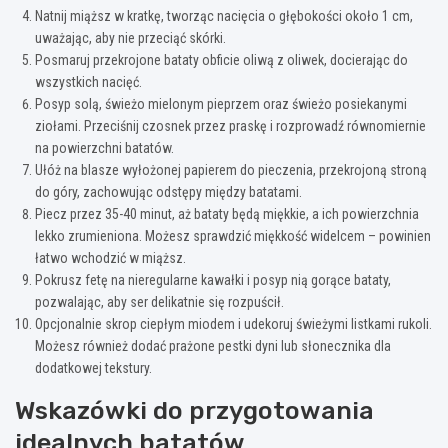
Natnij miąższ w kratkę, tworząc nacięcia o głębokości około 1 cm,
uważając, aby nie przeciąć skórki.
Posmaruj przekrojone bataty obficie oliwą z oliwek, docierając do
wszystkich nacięć.
Posyp solą, świeżo mielonym pieprzem oraz świeżo posiekanymi
ziołami. Przeciśnij czosnek przez praskę i rozprowadź równomiernie
na powierzchni batatów.
Ułóż na blasze wyłożonej papierem do pieczenia, przekrojoną stroną
do góry, zachowując odstępy między batatami.
Piecz przez 35-40 minut, aż bataty będą miękkie, a ich powierzchnia
lekko zrumieniona. Możesz sprawdzić miękkość widelcem – powinien
łatwo wchodzić w miąższ.
Pokrusz fetę na nieregularne kawałki i posyp nią gorące bataty,
pozwalając, aby ser delikatnie się rozpuścił.
Opcjonalnie skrop ciepłym miodem i udekoruj świeżymi listkami rukoli.
Możesz również dodać prażone pestki dyni lub słonecznika dla
dodatkowej tekstury.
Wskazówki do przygotowania
idealnych batatów