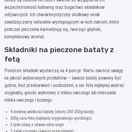
wszechstronność kulinarną oraz bogactwo składników
odżywczych. Ich charakterystyczny słodkawy smak
zawdzięczamy naturalnie występującym w nich cukrom, które
podczas pieczenia karmelizują się, tworząc głęboki,
kompleksowy aromat.
Składniki na pieczone bataty z
fetą
Poniższe składniki wystarczą na 4 porcje. Warto zwrócić uwagę
na jakość wybieranych produktów – świeże bataty powinny być
jędrne, bez przebarwień i uszkodzeń, a ser feta najlepiej wybrać
oryginalny, grecki, wykonany z mleka owczego lub mieszanki
mleka owczego i koziego:
4 średniej wielkości bataty (około 200-250g każdy)
200g sera feta (najlepiej oryginalnego greckiego)
3 łyżki oliwy z oliwek extra virgin
2 ząbki czosnku (świeżo przeciśnięte)