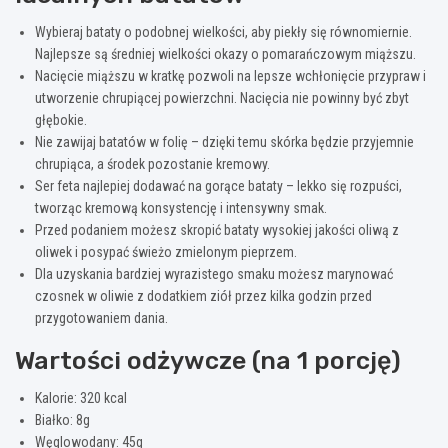
Wybieraj bataty o podobnej wielkości, aby piekły się równomiernie.
Najlepsze są średniej wielkości okazy o pomarańczowym miąższu.
Nacięcie miąższu w kratkę pozwoli na lepsze wchłonięcie przypraw i
utworzenie chrupiącej powierzchni. Nacięcia nie powinny być zbyt
głębokie.
Nie zawijaj batatów w folię – dzięki temu skórka będzie przyjemnie
chrupiąca, a środek pozostanie kremowy.
Ser feta najlepiej dodawać na gorące bataty – lekko się rozpuści,
tworząc kremową konsystencję i intensywny smak.
Przed podaniem możesz skropić bataty wysokiej jakości oliwą z
oliwek i posypać świeżo zmielonym pieprzem.
Dla uzyskania bardziej wyrazistego smaku możesz marynować
czosnek w oliwie z dodatkiem ziół przez kilka godzin przed
przygotowaniem dania.
Wartości odżywcze (na 1 porcję)
Kalorie: 320 kcal
Białko: 8g
Węglowodany: 45g