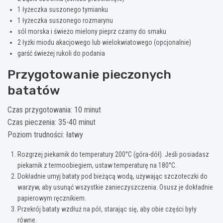
1 łyżeczka suszonego tymianku
1 łyżeczka suszonego rozmarynu
sól morska i świeżo mielony pieprz czarny do smaku
2 łyżki miodu akacjowego lub wielokwiatowego (opcjonalnie)
garść świeżej rukoli do podania
Przygotowanie pieczonych
batatów
Czas przygotowania: 10 minut
Czas pieczenia: 35-40 minut
Poziom trudności: łatwy
Rozgrzej piekarnik do temperatury 200°C (góra-dół). Jeśli posiadasz
piekarnik z termoobiegiem, ustaw temperaturę na 180°C.
Dokładnie umyj bataty pod bieżącą wodą, używając szczoteczki do
warzyw, aby usunąć wszystkie zanieczyszczenia. Osusz je dokładnie
papierowym ręcznikiem.
Przekrój bataty wzdłuż na pół, starając się, aby obie części były
równe.