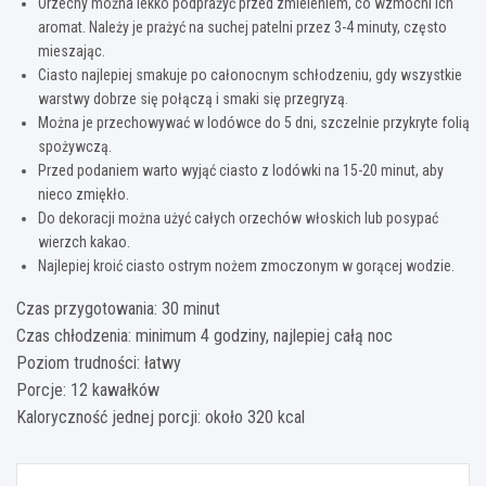
Orzechy można lekko podprażyć przed zmieleniem, co wzmocni ich
aromat. Należy je prażyć na suchej patelni przez 3-4 minuty, często
mieszając.
Ciasto najlepiej smakuje po całonocnym schłodzeniu, gdy wszystkie
warstwy dobrze się połączą i smaki się przegryzą.
Można je przechowywać w lodówce do 5 dni, szczelnie przykryte folią
spożywczą.
Przed podaniem warto wyjąć ciasto z lodówki na 15-20 minut, aby
nieco zmiękło.
Do dekoracji można użyć całych orzechów włoskich lub posypać
wierzch kakao.
Najlepiej kroić ciasto ostrym nożem zmoczonym w gorącej wodzie.
Czas przygotowania: 30 minut
Czas chłodzenia: minimum 4 godziny, najlepiej całą noc
Poziom trudności: łatwy
Porcje: 12 kawałków
Kaloryczność jednej porcji: około 320 kcal
Nawigacja