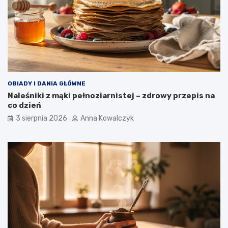
OBIADY I DANIA GŁÓWNE
Naleśniki z mąki pełnoziarnistej – zdrowy przepis na
co dzień
3 sierpnia 2026
Anna Kowalczyk