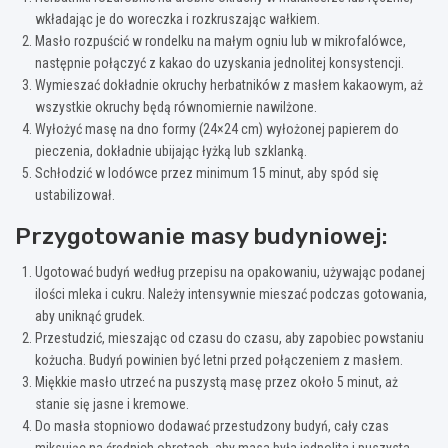
wkładając je do woreczka i rozkruszając wałkiem.
Masło rozpuścić w rondelku na małym ogniu lub w mikrofalówce,
następnie połączyć z kakao do uzyskania jednolitej konsystencji.
Wymieszać dokładnie okruchy herbatników z masłem kakaowym, aż
wszystkie okruchy będą równomiernie nawilżone.
Wyłożyć masę na dno formy (24×24 cm) wyłożonej papierem do
pieczenia, dokładnie ubijając łyżką lub szklanką.
Schłodzić w lodówce przez minimum 15 minut, aby spód się
ustabilizował.
Przygotowanie masy budyniowej:
Ugotować budyń według przepisu na opakowaniu, używając podanej
ilości mleka i cukru. Należy intensywnie mieszać podczas gotowania,
aby uniknąć grudek.
Przestudzić, mieszając od czasu do czasu, aby zapobiec powstaniu
kożucha. Budyń powinien być letni przed połączeniem z masłem.
Miękkie masło utrzeć na puszystą masę przez około 5 minut, aż
stanie się jasne i kremowe.
Do masła stopniowo dodawać przestudzony budyń, cały czas
miksując na średnich obrotach, aby masa była jednolita i puszysta.