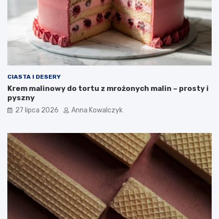
CIASTA I DESERY
Krem malinowy do tortu z mrożonych malin – prosty i
pyszny
27 lipca 2026
Anna Kowalczyk