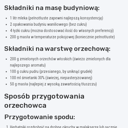
Składniki na masę budyniową:
1 litr mleka (pełnotłuste zapewni najlepszą konsystencję)
2 opakowania budyniu waniliowego (bez cukru)
4 łyżki cukru (można dostosować ilość do własnych preferencji)
200 g masła w temperaturze pokojowej (koniecznie pełnotłuste)
Składniki na warstwę orzechową:
200 g zmielonych orzechów włoskich (świeżo zmielonych dla
najlepszego aromatu)
100 g cukru pudru (przesianego, by uniknąć grudek)
100 ml śmietanki 30% (świeżej, niepasteryzowanej)
50 g masła (najlepiej z wysoką zawartością tłuszczu)
Sposób przygotowania
orzechowca
Przygotowanie spodu:
Herbatniki rozdrobnić na drobne okruchy w malakserze lub ręcznie,