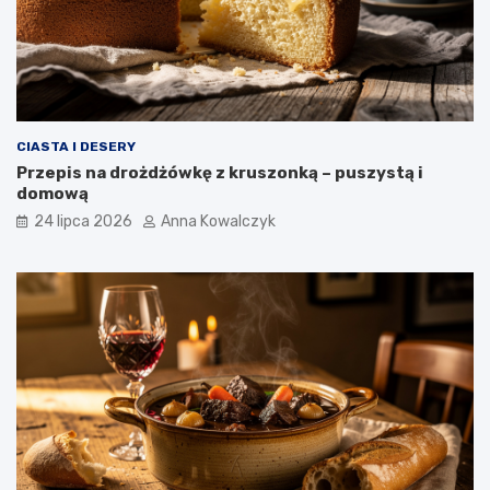
CIASTA I DESERY
Przepis na drożdżówkę z kruszonką – puszystą i
domową
24 lipca 2026
Anna Kowalczyk