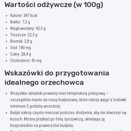
Wartości odżywcze (w 100g)
Kalorie: 387 kcal
Białko: 7,2 g
Węglowodany: 42,5 g
Tłuszcze: 22,3 g
Błonnik: 2,8 g
Sód: 180 mg
Cukry: 28,4 g
Cholesterol: 45 mg
Wskazówki do przygotowania
idealnego orzechowca
Wszystkie składniki powinny mieć temperaturę pokojową –
szczególnie masło do masy budyniowej, które należy wyjąć z lodówki
minimum 2 godziny wcześniej.
Budyń należy często mieszać podczas studzenia, aby nie utworzył się
kożuch. Można przykryć go folią spożywczą, układając ją
bezpośrednio na powierzchni budyniu.