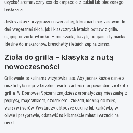
uzyskać aromatyczny sos do carpaccio z cukinii lub pieczonego
bakłażana.
Jeśli szukasz przyprawy uniwersalnej, która nada się zarówno do
dań wegetariańskich, jak i klasycznych letnich potraw z grilla,
sięgnij po
zioła włoskie
– mieszankę bazylii, oregano i tymianku.
Idealne do makaronów, bruschetty i letnich zup na zimno.
Zioła do grilla – klasyka z nutą
nowoczesności
Grillowanie to kulinarna wizytówka lata. Aby jednak każde danie z
rusztu było niepowtarzalne, warto zadbać o odpowiednie
zioła do
grilla
. W Domowej Spiżarni znajdziesz aromatyczną mieszankę z
papryką, majerankiem, czosnkiem i ziołami, idealną do mięs,
warzyw i serów. Wystarczy obtoczyć cukinię lub karkówkę w
oliwie i przyprawie, odstawić na kilkanaście minut i wrzucić na
ruszt.