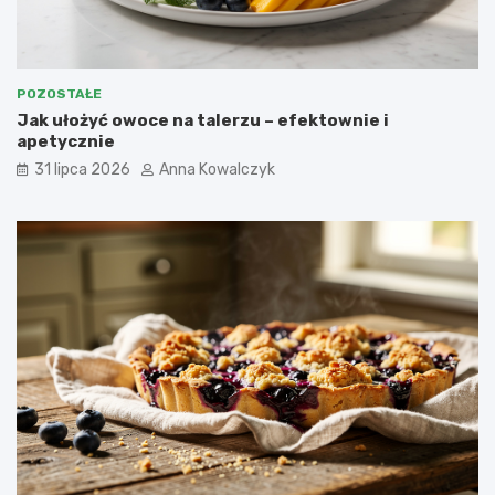
POZOSTAŁE
Jak ułożyć owoce na talerzu – efektownie i
apetycznie
31 lipca 2026
Anna Kowalczyk