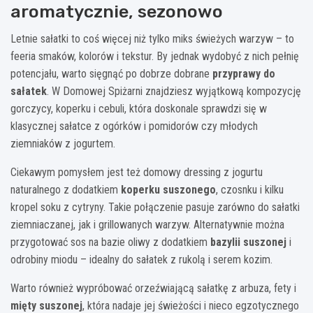
aromatycznie, sezonowo
Letnie sałatki to coś więcej niż tylko miks świeżych warzyw – to
feeria smaków, kolorów i tekstur. By jednak wydobyć z nich pełnię
potencjału, warto sięgnąć po dobrze dobrane
przyprawy do
sałatek
. W Domowej Spiżarni znajdziesz wyjątkową kompozycję
gorczycy, koperku i cebuli, która doskonale sprawdzi się w
klasycznej sałatce z ogórków i pomidorów czy młodych
ziemniaków z jogurtem.
Ciekawym pomysłem jest też domowy dressing z jogurtu
naturalnego z dodatkiem
koperku suszonego
, czosnku i kilku
kropel soku z cytryny. Takie połączenie pasuje zarówno do sałatki
ziemniaczanej, jak i grillowanych warzyw. Alternatywnie można
przygotować sos na bazie oliwy z dodatkiem
bazylii suszonej
i
odrobiny miodu – idealny do sałatek z rukolą i serem kozim.
Warto również wypróbować orzeźwiającą sałatkę z arbuza, fety i
mięty suszonej
, która nadaje jej świeżości i nieco egzotycznego