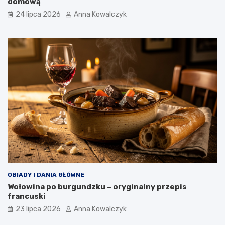
domową
24 lipca 2026
Anna Kowalczyk
OBIADY I DANIA GŁÓWNE
Wołowina po burgundzku – oryginalny przepis
francuski
23 lipca 2026
Anna Kowalczyk