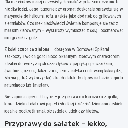
Dla miłośników mniej oczywistych smaków polecamy
czosnek
niedźwiedzi
. Jego łagodniejszy aromat doskonale sprawdzi się w
marynacie do halloumi, tofu, a także jako dodatek do grillowanych
ziemniaków. Czosnek niedźwiedzi świetnie komponuje się też z
masłem klarowanym – wystarczy wymieszać z solą i posmarować
nim grzanki z grilla.
Z kolei
czubrica zielona
– dostępna w Domowej Spiżarni –
zaskoczy Twoich gości nieco pikantnym, ziołowym charakterem.
Idealna do warzywnych szaszłyków z papryką i pieczarkami,
świetnie łączy się także z mięsem z indyka i grillowaną kukurydzą.
Można ją też wykorzystać jako dodatek do dipów na bazie jogurtu
naturalnego lub śmietany.
Nie zapominajmy o klasyce –
przyprawa do kurczaka z grilla
,
która dzięki dodatkowi papryki słodkiej i ziół śródziemnomorskich
idealnie podkreśli smak skrzydełek, udek czy filetów.
Przyprawy do sałatek – lekko,