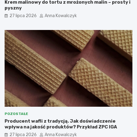
Krem malinowy do tortu z mrożonych malin – prosty i
pyszny
27 lipca 2026
Anna Kowalczyk
POZOSTAŁE
Producent wafli z tradycją. Jak doświadczenie
wpływa na jakość produktów? Przykład ZPC IGA
27 lipca 2026
Anna Kowalczyk