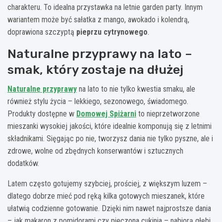
charakteru. To idealna przystawka na letnie garden party. Innym
wariantem może być sałatka z mango, awokado i kolendrą,
doprawiona szczyptą
pieprzu cytrynowego
.
Naturalne przyprawy na lato –
smak, który zostaje na dłużej
Naturalne przyprawy
na lato to nie tylko kwestia smaku, ale
również stylu życia – lekkiego, sezonowego, świadomego.
Produkty dostępne w
Domowej Spiżarni
to nieprzetworzone
mieszanki wysokiej jakości, które idealnie komponują się z letnimi
składnikami. Sięgając po nie, tworzysz dania nie tylko pyszne, ale i
zdrowe, wolne od zbędnych konserwantów i sztucznych
dodatków.
Latem często gotujemy szybciej, prościej, z większym luzem –
dlatego dobrze mieć pod ręką kilka gotowych mieszanek, które
ułatwią codzienne gotowanie. Dzięki nim nawet najprostsze dania
– jak makaron z pomidorami czy pieczona cukinia – nabiorą głębi