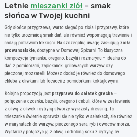
Letnie
mieszanki ziół
– smak
słońca w Twojej kuchni
Gdy słońce przygrzewa, warto sięgać po zioła i przyprawy, które
nie tylko urozmaicą smak dań, ale również wspomagają trawienie i
nadają potrawom lekkości. Na szczególną uwagę zasługują
zioła
prowansalskie
, dostępne w Domowej Spiżarni. To klasyczna
kompozycja tymianku, oregano, bazylii i rozmarynu – idealna do
dań z pomidorami, zapiekanek, grillowanych warzyw czy
pieczonej mozzarelli. Możesz dodać je również do domowego
chleba z oliwkami lub focaccii z pomidorkami koktajlowymi.
Kolejną propozycją jest
przyprawa do sałatek grecka
–
połączenie czosnku, bazylii, oregano i cebuli, które w zestawieniu
z oliwą z oliwek i cytryną stworzy wyrazisty dressing. Ta
mieszanka świetnie sprawdzi się nie tylko w sałatkach, ale również
w marynatach do warzyw, pieczonego sera, ryb i owoców morza.
Wystarczy połączyć ją z oliwą i odrobiną soku z cytryny, by