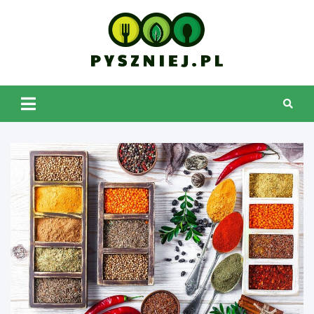
Skip
to
content
pyszniej.pl