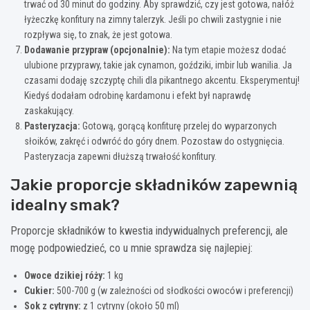
trwać od 30 minut do godziny. Aby sprawdzić, czy jest gotowa, nałóż
łyżeczkę konfitury na zimny talerzyk. Jeśli po chwili zastygnie i nie
rozpływa się, to znak, że jest gotowa.
Dodawanie przypraw (opcjonalnie):
Na tym etapie możesz dodać
ulubione przyprawy, takie jak cynamon, goździki, imbir lub wanilia. Ja
czasami dodaję szczyptę chili dla pikantnego akcentu. Eksperymentuj!
Kiedyś dodałam odrobinę kardamonu i efekt był naprawdę
zaskakujący.
Pasteryzacja:
Gotową, gorącą konfiturę przelej do wyparzonych
słoików, zakręć i odwróć do góry dnem. Pozostaw do ostygnięcia.
Pasteryzacja zapewni dłuższą trwałość konfitury.
Jakie proporcje składników zapewnią
idealny smak?
Proporcje składników to kwestia indywidualnych preferencji, ale
mogę podpowiedzieć, co u mnie sprawdza się najlepiej:
Owoce dzikiej róży:
1 kg
Cukier:
500-700 g (w zależności od słodkości owoców i preferencji)
Sok z cytryny:
z 1 cytryny (około 50 ml)