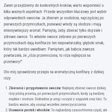
Zanim przejdziemy do konkretnych kroków, warto wspomnieć o
kilku ważnych aspektach. Przede wszystkim kluczowy jest wybór
odpowiednich owoców. Ja zbieram je osobiście, najczęściej po
pierwszych przymrozkach, ponieważ wtedy są słodsze i mają
intensywniejszy aromat. Pamiętaj, żeby zbierać tylko dojrzałe i
zdrowe owoce. To właśnie owoce zebrane po pierwszych
przymrozkach dają konfiturze ten niepowtarzalny, głęboki smak,
który tak bardzo uwielbiam. Pamiętam, jak babcia zawsze
powtarzała, że „róża przemrożona, to róża najlepsza na
przetwory!”.
Oto mój sprawdzony przepis na aromatyczną konfiturę z dzikiej
róży:
Zbieranie i przygotowanie owoców:
Najlepiej zbierać owoce dzikiej
róży późną jesienią, po pierwszych przymrozkach, kiedy są bardziej
miękkie i słodsze. Dokładnie je umyj i oczyść z szypułek oraz liści. To
bardzo ważne, aby usunąć wszelkie zanieczyszczenia.
Usuwanie pestek i włosków:
To najbardziej czasochłonna część, ale