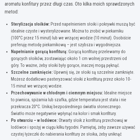
aromatu konfitury przez długi czas. Oto kilka moich sprawdzonych
metod:
Sterylizacja słoików:
Przed napełnieniem słoiki i pokrywki muszą być
idealnie czyste i wysterylizowane. Można to zrobić w piekarniku
(100°C przez 15 minut) lub we wrzącej wodzie (10 minut). Osobiście
preferuję metodę piekarnikową – jest szybsza i wygodniejsza.
Napełnianie gorącą konfiturą:
Gorącą konfiturę przelewamy do
gorących słoików, zostawiając około 1 cm wolnej przestrzeni od
góry. To ważne, żeby słoiki były gorące, inaczej mogą pęknąć.
Szczelne zamknięcie:
Upewnij się, że słoiki są szczelnie zamknięte.
Możesz dodatkowo pasteryzować słoiki z konfiturą przez około 10-
15 minut we wrzącej wodzie.
Przechowywanie w chłodnym i ciemnym miejscu:
Idealne miejsce
to piwnica, spiżarnia lub szafka, gdzie temperatura jest stała i nie
przekracza 20°C. Unikaj bezpośredniego światła słonecznego.
Światło może negatywnie wpłynąć na kolor i smak konfitury.
Po otwarciu – w lodówce:
Otwarty słoik z konfiturą przechowuj w
lodówce i spożyj w ciągu kilku tygodni. Pamiętaj, żeby zawsze używać
czystej łyżeczki do nabierania konfitury ze słoika, żeby uniknąć