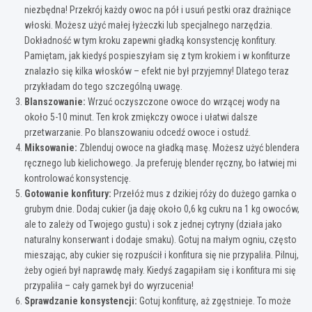
niezbędna! Przekrój każdy owoc na pół i usuń pestki oraz drażniące
włoski. Możesz użyć małej łyżeczki lub specjalnego narzędzia.
Dokładność w tym kroku zapewni gładką konsystencję konfitury.
Pamiętam, jak kiedyś pospieszyłam się z tym krokiem i w konfiturze
znalazło się kilka włosków – efekt nie był przyjemny! Dlatego teraz
przykładam do tego szczególną uwagę.
Blanszowanie:
Wrzuć oczyszczone owoce do wrzącej wody na
około 5-10 minut. Ten krok zmiękczy owoce i ułatwi dalsze
przetwarzanie. Po blanszowaniu odcedź owoce i ostudź.
Miksowanie:
Zblenduj owoce na gładką masę. Możesz użyć blendera
ręcznego lub kielichowego. Ja preferuję blender ręczny, bo łatwiej mi
kontrolować konsystencję.
Gotowanie konfitury:
Przełóż mus z dzikiej róży do dużego garnka o
grubym dnie. Dodaj cukier (ja daję około 0,6 kg cukru na 1 kg owoców,
ale to zależy od Twojego gustu) i sok z jednej cytryny (działa jako
naturalny konserwant i dodaje smaku). Gotuj na małym ogniu, często
mieszając, aby cukier się rozpuścił i konfitura się nie przypaliła. Pilnuj,
żeby ogień był naprawdę mały. Kiedyś zagapiłam się i konfitura mi się
przypaliła – cały garnek był do wyrzucenia!
Sprawdzanie konsystencji:
Gotuj konfiturę, aż zgęstnieje. To może