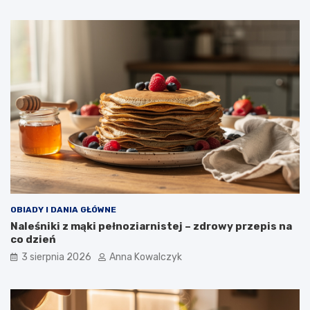
OBIADY I DANIA GŁÓWNE
Naleśniki z mąki pełnoziarnistej – zdrowy przepis na
co dzień
3 sierpnia 2026
Anna Kowalczyk