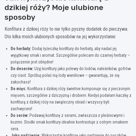
dzikiej róży? Moje ulubione
sposoby
Konfitura z dzikiej róży to nie tylko pyszny dodatek do pieczywa.
Oto kilka moich ulubionych sposobów na jej wykorzystanie:
Do herbaty:
Dodaj łyżeczkę konfitury do herbaty, aby nadać jej
wyjątkowy smak i aromat. Szczególnie polecam do czarnej herbaty –
połączenie jest obłędne!
Do deserów:
Użyj konfitury jako polewy do lodów, naleśników, gofrów
czy ciast. Spróbuj polać nią lody waniliowe – gwarantuję, że się
zakochasz!
Do mięs:
Konfitura z dzikiej róży świetnie komponuje się z pieczonym
mięsem, szczególnie z dziczyzną i drobiem. Kiedyś podałam kaczkę z
konfiturą z dzikiej róży na świąteczny obiad i wszyscy byli
zachwyceni!
Do serów:
Podawaj konfiturę z serami, zwłaszcza z pleśniowymi i
kozimi. Słodki smak konfitury idealnie kontrastuje z ostrym smakiem
sera.
Jako nadzienie:
Wykorzystaj konfiturę jako nadzienie do pączków,