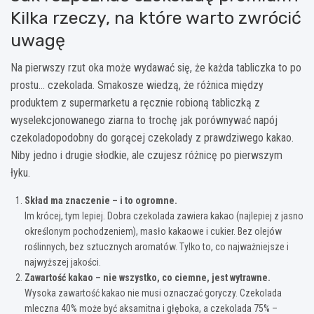
Kilka rzeczy, na które warto zwrócić
uwagę
Na pierwszy rzut oka może wydawać się, że każda tabliczka to po
prostu… czekolada. Smakosze wiedzą, że różnica między
produktem z supermarketu a ręcznie robioną tabliczką z
wyselekcjonowanego ziarna to trochę jak porównywać napój
czekoladopodobny do gorącej czekolady z prawdziwego kakao.
Niby jedno i drugie słodkie, ale czujesz różnicę po pierwszym
łyku.
Skład ma znaczenie – i to ogromne.
Im krócej, tym lepiej. Dobra czekolada zawiera kakao (najlepiej z jasno
określonym pochodzeniem), masło kakaowe i cukier. Bez olejów
roślinnych, bez sztucznych aromatów. Tylko to, co najważniejsze i
najwyższej jakości.
Zawartość kakao – nie wszystko, co ciemne, jest wytrawne.
Wysoka zawartość kakao nie musi oznaczać goryczy. Czekolada
mleczna 40% może być aksamitna i głęboka, a czekolada 75% –