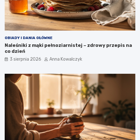
OBIADY I DANIA GŁÓWNE
Naleśniki z mąki pełnoziarnistej – zdrowy przepis na
co dzień
3 sierpnia 2026
Anna Kowalczyk