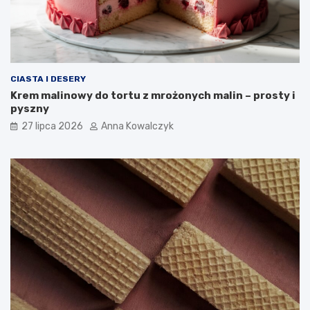
CIASTA I DESERY
Krem malinowy do tortu z mrożonych malin – prosty i
pyszny
27 lipca 2026
Anna Kowalczyk