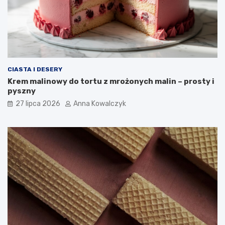
CIASTA I DESERY
Krem malinowy do tortu z mrożonych malin – prosty i
pyszny
27 lipca 2026
Anna Kowalczyk