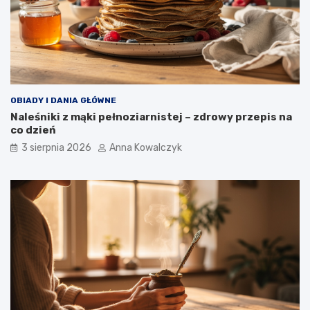
OBIADY I DANIA GŁÓWNE
Naleśniki z mąki pełnoziarnistej – zdrowy przepis na
co dzień
3 sierpnia 2026
Anna Kowalczyk