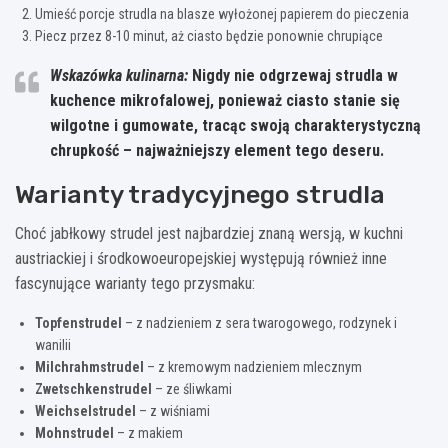
Umieść porcje strudla na blasze wyłożonej papierem do pieczenia
Piecz przez 8-10 minut, aż ciasto będzie ponownie chrupiące
Wskazówka kulinarna:
Nigdy nie odgrzewaj strudla w
kuchence mikrofalowej
, ponieważ ciasto stanie się
wilgotne i gumowate, tracąc swoją charakterystyczną
chrupkość – najważniejszy element tego deseru.
Warianty tradycyjnego strudla
Choć jabłkowy strudel jest najbardziej znaną wersją, w kuchni
austriackiej i środkowoeuropejskiej występują również inne
fascynujące warianty tego przysmaku:
Topfenstrudel
– z nadzieniem z sera twarogowego, rodzynek i
wanilii
Milchrahmstrudel
– z kremowym nadzieniem mlecznym
Zwetschkenstrudel
– ze śliwkami
Weichselstrudel
– z wiśniami
Mohnstrudel
– z makiem