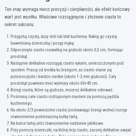
Ten etap wymaga nieco precyzji i cierpliwości, ale efekt końcowy
wart jest wysiłku. Właściwe rozciągnięcie i złożenie ciasta to
sekret sukcesu:
Przygotuj czysty, duży stół lub blat kuchenny. Nakryj go czystą
bawełnianą ściereczką i posyp mąką.
Odpocznięte ciasto rozwałkuj na grubość około 0,5 cm, formując
prostokąt.
Następnie delikatnie rozciągaj ciasto rękami, umieszczonymi pod
spodem. Pracuj od środka ku brzegom, aż ciasto stanie się
przezroczyste i bardzo cienkie (około 1-2 mm grubości). Cały
prostokąt powinien mieć wymiary około 60×40 cm.
Brzegi ciasta, które są grubsze, możesz delikatnie oderwać.
Posmaruj całe ciasto roztopionym masłem za pomocą pędzla
kuchennego.
Na około 2/3 powierzchni ciasta (zostawiając brzegi wolne) rozsyp
równomiernie podsmażoną bułkę tartą.
Na bułce tartej ułóż równomiernie nadzienie jabłkowe.
Przy pomocy ściereczki, na której leży ciasto, zacznij delikatnie zwijać