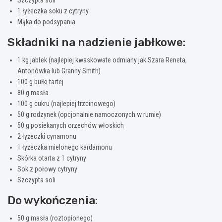
1 łyżeczka soku z cytryny
Mąka do podsypania
Składniki na nadzienie jabłkowe:
1 kg jabłek (najlepiej kwaskowate odmiany jak Szara Reneta,
Antonówka lub Granny Smith)
100 g bułki tartej
80 g masła
100 g cukru (najlepiej trzcinowego)
50 g rodzynek (opcjonalnie namoczonych w rumie)
50 g posiekanych orzechów włoskich
2 łyżeczki cynamonu
1 łyżeczka mielonego kardamonu
Skórka otarta z 1 cytryny
Sok z połowy cytryny
Szczypta soli
Do wykończenia:
50 g masła (roztopionego)