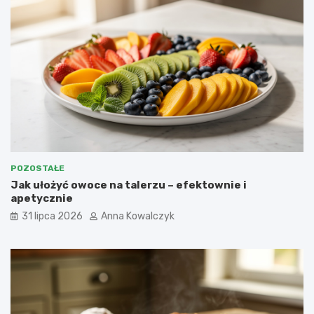
POZOSTAŁE
Jak ułożyć owoce na talerzu – efektownie i
apetycznie
31 lipca 2026
Anna Kowalczyk