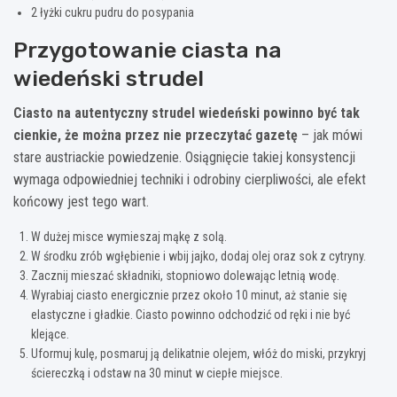
2 łyżki cukru pudru do posypania
Przygotowanie ciasta na
wiedeński strudel
Ciasto na autentyczny strudel wiedeński powinno być tak
cienkie, że można przez nie przeczytać gazetę
– jak mówi
stare austriackie powiedzenie. Osiągnięcie takiej konsystencji
wymaga odpowiedniej techniki i odrobiny cierpliwości, ale efekt
końcowy jest tego wart.
W dużej misce wymieszaj mąkę z solą.
W środku zrób wgłębienie i wbij jajko, dodaj olej oraz sok z cytryny.
Zacznij mieszać składniki, stopniowo dolewając letnią wodę.
Wyrabiaj ciasto energicznie przez około 10 minut, aż stanie się
elastyczne i gładkie. Ciasto powinno odchodzić od ręki i nie być
klejące.
Uformuj kulę, posmaruj ją delikatnie olejem, włóż do miski, przykryj
ściereczką i odstaw na 30 minut w ciepłe miejsce.