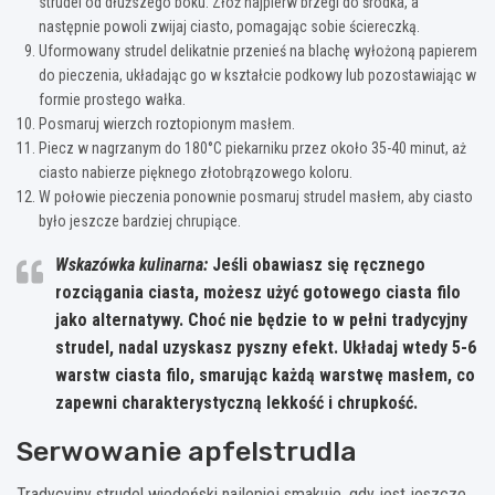
strudel od dłuższego boku. Złóż najpierw brzegi do środka, a
następnie powoli zwijaj ciasto, pomagając sobie ściereczką.
Uformowany strudel delikatnie przenieś na blachę wyłożoną papierem
do pieczenia, układając go w kształcie podkowy lub pozostawiając w
formie prostego wałka.
Posmaruj wierzch roztopionym masłem.
Piecz w nagrzanym do 180°C piekarniku przez około 35-40 minut, aż
ciasto nabierze pięknego złotobrązowego koloru.
W połowie pieczenia ponownie posmaruj strudel masłem, aby ciasto
było jeszcze bardziej chrupiące.
Wskazówka kulinarna:
Jeśli obawiasz się ręcznego
rozciągania ciasta, możesz użyć gotowego ciasta filo
jako alternatywy.
Choć nie będzie to w pełni tradycyjny
strudel, nadal uzyskasz pyszny efekt.
Układaj wtedy 5-6
warstw ciasta filo, smarując każdą warstwę masłem, co
zapewni charakterystyczną lekkość i chrupkość.
Serwowanie apfelstrudla
Tradycyjny strudel wiedeński najlepiej smakuje, gdy jest jeszcze