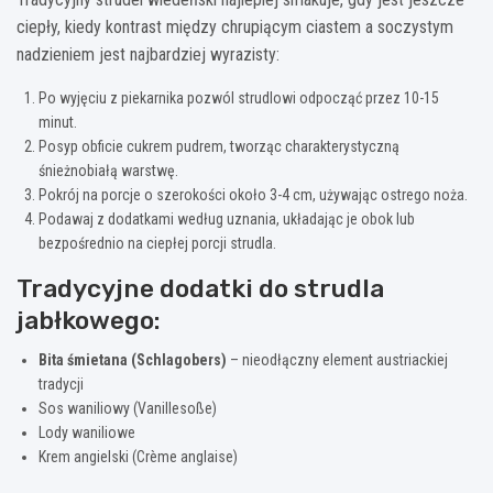
ciepły, kiedy kontrast między chrupiącym ciastem a soczystym
nadzieniem jest najbardziej wyrazisty:
Po wyjęciu z piekarnika pozwól strudlowi odpocząć przez 10-15
minut.
Posyp obficie cukrem pudrem, tworząc charakterystyczną
śnieżnobiałą warstwę.
Pokrój na porcje o szerokości około 3-4 cm, używając ostrego noża.
Podawaj z dodatkami według uznania, układając je obok lub
bezpośrednio na ciepłej porcji strudla.
Tradycyjne dodatki do strudla
jabłkowego:
Bita śmietana (Schlagobers)
– nieodłączny element austriackiej
tradycji
Sos waniliowy (Vanillesoße)
Lody waniliowe
Krem angielski (Crème anglaise)