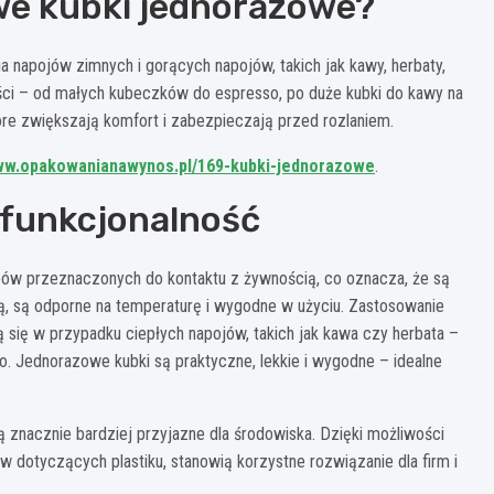
we kubki jednorazowe?
 napojów zimnych i gorących napojów, takich jak kawy, herbaty,
i – od małych kubeczków do espresso, po duże kubki do kawy na
tóre zwiększają komfort i zabezpieczają przed rozlaniem.
www.opakowanianawynos.pl/169-kubki-jednorazowe
.
 funkcjonalność
bów przeznaczonych do kontaktu z żywnością, co oznacza, że są
ją, są odporne na temperaturę i wygodne w użyciu. Zastosowanie
ą się w przypadku ciepłych napojów, takich jak kawa czy herbata –
o. Jednorazowe kubki są praktyczne, lekkie i wygodne – idealne
 znacznie bardziej przyjazne dla środowiska. Dzięki możliwości
 dotyczących plastiku, stanowią korzystne rozwiązanie dla firm i