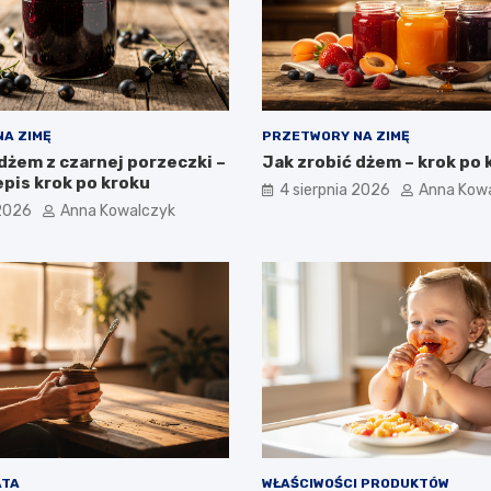
A ZIMĘ
PRZETWORY NA ZIMĘ
dżem z czarnej porzeczki –
Jak zrobić dżem – krok po 
pis krok po kroku
4 sierpnia 2026
Anna Kow
 2026
Anna Kowalczyk
ATA
WŁAŚCIWOŚCI PRODUKTÓW