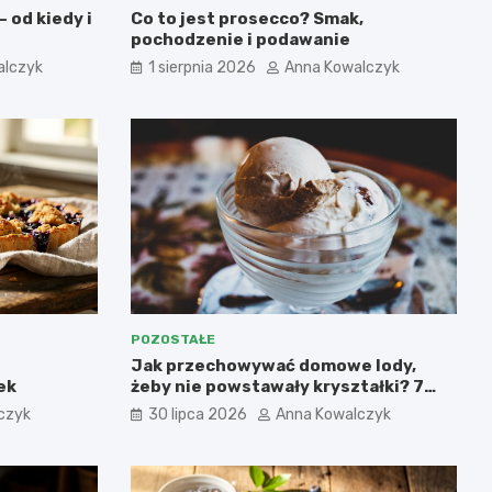
 od kiedy i
Co to jest prosecco? Smak,
pochodzenie i podawanie
alczyk
1 sierpnia 2026
Anna Kowalczyk
POZOSTAŁE
Jak przechowywać domowe lody,
ek
żeby nie powstawały kryształki? 7
najważniejszych zasad.
czyk
30 lipca 2026
Anna Kowalczyk