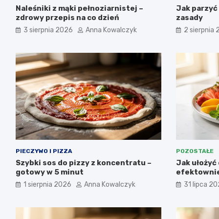
Naleśniki z mąki pełnoziarnistej –
Jak parzyć
zdrowy przepis na co dzień
zasady
3 sierpnia 2026
Anna Kowalczyk
2 sierpnia
PIECZYWO I PIZZA
POZOSTAŁE
Szybki sos do pizzy z koncentratu –
Jak ułożyć 
gotowy w 5 minut
efektownie
1 sierpnia 2026
Anna Kowalczyk
31 lipca 2