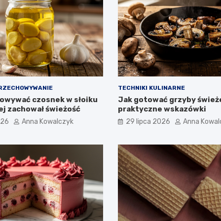
PRZECHOWYWANIE
TECHNIKI KULINARNE
owywać czosnek w słoiku
Jak gotować grzyby śwież
żej zachował świeżość
praktyczne wskazówki
026
Anna Kowalczyk
29 lipca 2026
Anna Kowal