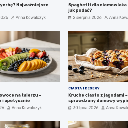
 yerbę? Najważniejsze
Spaghetti dla niemowlaka –
jak podać?
 2026
Anna Kowalczyk
2 sierpnia 2026
Anna Kow
CIASTA I DESERY
owoce na talerzu –
Kruche ciasto z jagodami –
 i apetycznie
sprawdzony domowy wypi
026
Anna Kowalczyk
30 lipca 2026
Anna Kowal