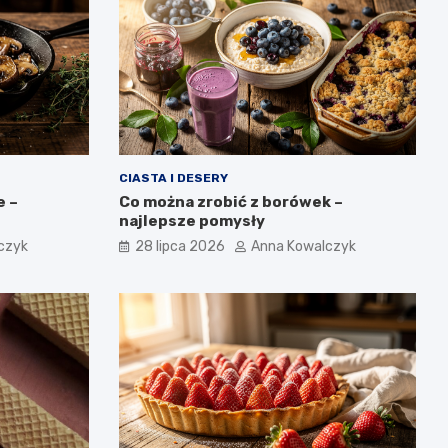
CIASTA I DESERY
e –
Co można zrobić z borówek –
najlepsze pomysły
czyk
28 lipca 2026
Anna Kowalczyk