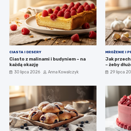
CIASTA I DESERY
MROŻENIE I 
Ciasto z malinami i budyniem – na
Jak przech
każdą okazję
– żeby dłu
30 lipca 2026
Anna Kowalczyk
29 lipca 2