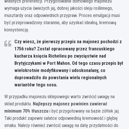
własnych preferencji. Przygotowanie domowego majonezu
wymaga użycia świeżych jaj, dobrej jakości oleju roślinnego,
musztardy oraz odpowiednich przypraw. Proces emulgacji musi
być przeprowadzony starannie, aby uzyskać idealną, kremową
konsystencję.
Czy wiesz, że pierwszy przepis na majonez pochodzi z
1756 roku? Został opracowany przez francuskiego
kucharza księcia Richelieu po zwycięstwie nad
Brytyjczykami w Port Mahon. Od tego czasu przepis był
wielokrotnie modyfikowany i udoskonalany, co
doprowadziło do powstania wielu regionalnych
wariantów tego sosu.
W przypadku majonezu sklepowego warto zwrócić uwagę na
skład produktu.
Najlepszy majonez powinien zawierać
minimum 70% tłuszczu
i być przygotowany na bazie żółtek jaj.
Taki produkt zapewni sałatce odpowiednią kremowość i głębię
smaku. Należy również zwrócić uwagę na datę przydatności do