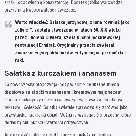
smak i odpowiednią konsystencję. Dodatek jabłka wprowadza
przyjemną kwaskowatość i świeżość.
Warto wiedzieć: Sałatka jarzynowa, znana również jako
„olivier”, została stworzona w latach 60. XIX wieku
przez Luciena Oliviera, szefa kuchni moskiewskiej
restauracji Ermitaż. Oryginalny przepis zawierał
znacznie więcej składników, w tym mięso przepiórki i
raki.
Sałatka z kurczakiem i ananasem
Ta nowoczesna propozycja łączy w sobie
delikatne mięso
drobiowe ze słodkim ananasem i kremowym majonezem
.
Dodatek kukurydzy i selera naciowego wprowadza dodatkową
teksturę i świeżość. Sałatka świetnie sprawdza się zarówno jako
przystawka, jak i lekki obiad. Można ją wzbogacić o orzechy, które
dodadzą chrupkości i wartości odżywczych.
Aby uzyskać najlepszy efekt, kurczaka należy uprzednio