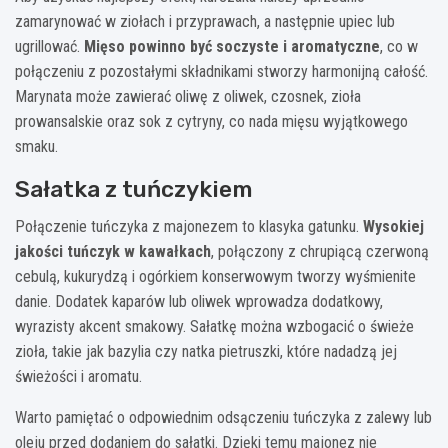
zamarynować w ziołach i przyprawach, a następnie upiec lub
ugrillować.
Mięso powinno być soczyste i aromatyczne
, co w
połączeniu z pozostałymi składnikami stworzy harmonijną całość.
Marynata może zawierać oliwę z oliwek, czosnek, zioła
prowansalskie oraz sok z cytryny, co nada mięsu wyjątkowego
smaku.
Sałatka z tuńczykiem
Połączenie tuńczyka z majonezem to klasyka gatunku.
Wysokiej
jakości tuńczyk w kawałkach
, połączony z chrupiącą czerwoną
cebulą, kukurydzą i ogórkiem konserwowym tworzy wyśmienite
danie. Dodatek kaparów lub oliwek wprowadza dodatkowy,
wyrazisty akcent smakowy. Sałatkę można wzbogacić o świeże
zioła, takie jak bazylia czy natka pietruszki, które nadadzą jej
świeżości i aromatu.
Warto pamiętać o odpowiednim odsączeniu tuńczyka z zalewy lub
oleju przed dodaniem do sałatki. Dzięki temu majonez nie