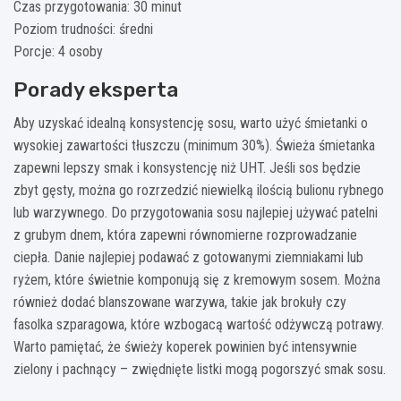
Czas przygotowania: 30 minut
Poziom trudności: średni
Porcje: 4 osoby
Porady eksperta
Aby uzyskać idealną konsystencję sosu, warto użyć śmietanki o
wysokiej zawartości tłuszczu (minimum 30%). Świeża śmietanka
zapewni lepszy smak i konsystencję niż UHT. Jeśli sos będzie
zbyt gęsty, można go rozrzedzić niewielką ilością bulionu rybnego
lub warzywnego. Do przygotowania sosu najlepiej używać patelni
z grubym dnem, która zapewni równomierne rozprowadzanie
ciepła. Danie najlepiej podawać z gotowanymi ziemniakami lub
ryżem, które świetnie komponują się z kremowym sosem. Można
również dodać blanszowane warzywa, takie jak brokuły czy
fasolka szparagowa, które wzbogacą wartość odżywczą potrawy.
Warto pamiętać, że świeży koperek powinien być intensywnie
zielony i pachnący – zwiędnięte listki mogą pogorszyć smak sosu.