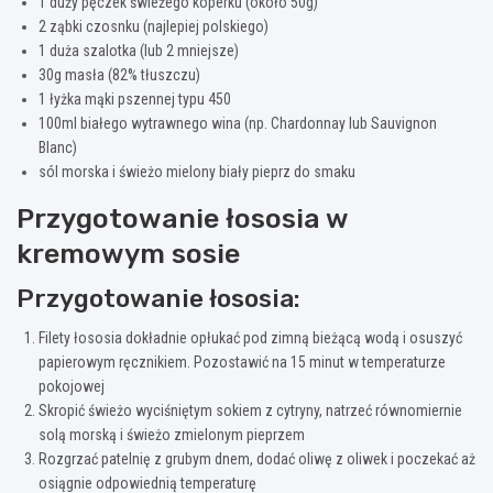
1 duży pęczek świeżego koperku (około 50g)
2 ząbki czosnku (najlepiej polskiego)
1 duża szalotka (lub 2 mniejsze)
30g masła (82% tłuszczu)
1 łyżka mąki pszennej typu 450
100ml białego wytrawnego wina (np. Chardonnay lub Sauvignon
Blanc)
sól morska i świeżo mielony biały pieprz do smaku
Przygotowanie łososia w
kremowym sosie
Przygotowanie łososia:
Filety łososia dokładnie opłukać pod zimną bieżącą wodą i osuszyć
papierowym ręcznikiem. Pozostawić na 15 minut w temperaturze
pokojowej
Skropić świeżo wyciśniętym sokiem z cytryny, natrzeć równomiernie
solą morską i świeżo zmielonym pieprzem
Rozgrzać patelnię z grubym dnem, dodać oliwę z oliwek i poczekać aż
osiągnie odpowiednią temperaturę