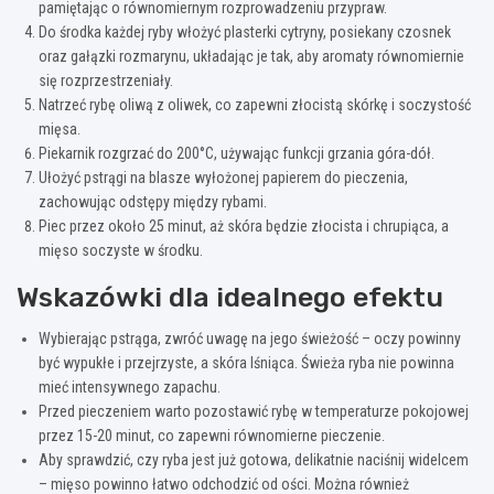
pamiętając o równomiernym rozprowadzeniu przypraw.
Do środka każdej ryby włożyć plasterki cytryny, posiekany czosnek
oraz gałązki rozmarynu, układając je tak, aby aromaty równomiernie
się rozprzestrzeniały.
Natrzeć rybę oliwą z oliwek, co zapewni złocistą skórkę i soczystość
mięsa.
Piekarnik rozgrzać do 200°C, używając funkcji grzania góra-dół.
Ułożyć pstrągi na blasze wyłożonej papierem do pieczenia,
zachowując odstępy między rybami.
Piec przez około 25 minut, aż skóra będzie złocista i chrupiąca, a
mięso soczyste w środku.
Wskazówki dla idealnego efektu
Wybierając pstrąga, zwróć uwagę na jego świeżość – oczy powinny
być wypukłe i przejrzyste, a skóra lśniąca. Świeża ryba nie powinna
mieć intensywnego zapachu.
Przed pieczeniem warto pozostawić rybę w temperaturze pokojowej
przez 15-20 minut, co zapewni równomierne pieczenie.
Aby sprawdzić, czy ryba jest już gotowa, delikatnie naciśnij widelcem
– mięso powinno łatwo odchodzić od ości. Można również