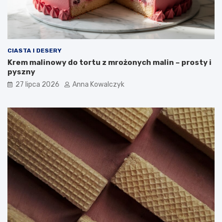
CIASTA I DESERY
Krem malinowy do tortu z mrożonych malin – prosty i
pyszny
27 lipca 2026
Anna Kowalczyk