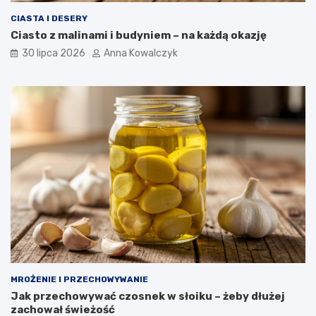
CIASTA I DESERY
Ciasto z malinami i budyniem – na każdą okazję
30 lipca 2026
Anna Kowalczyk
MROŻENIE I PRZECHOWYWANIE
Jak przechowywać czosnek w słoiku – żeby dłużej
zachował świeżość