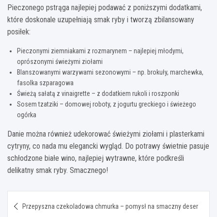
Pieczonego pstrąga najlepiej podawać z poniższymi dodatkami,
które doskonale uzupełniają smak ryby i tworzą zbilansowany
posiłek:
Pieczonymi ziemniakami z rozmarynem – najlepiej młodymi,
oprószonymi świeżymi ziołami
Blanszowanymi warzywami sezonowymi – np. brokuły, marchewka,
fasolka szparagowa
Świeżą sałatą z vinaigrette – z dodatkiem rukoli i roszponki
Sosem tzatziki – domowej roboty, z jogurtu greckiego i świeżego
ogórka
Danie można również udekorować świeżymi ziołami i plasterkami
cytryny, co nada mu elegancki wygląd. Do potrawy świetnie pasuje
schłodzone białe wino, najlepiej wytrawne, które podkreśli
delikatny smak ryby. Smacznego!
Nawigacja
Przepyszna czekoladowa chmurka – pomysł na smaczny deser
wpisu