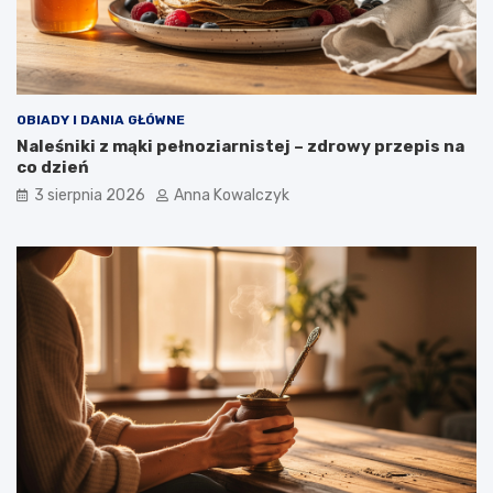
OBIADY I DANIA GŁÓWNE
Naleśniki z mąki pełnoziarnistej – zdrowy przepis na
co dzień
3 sierpnia 2026
Anna Kowalczyk