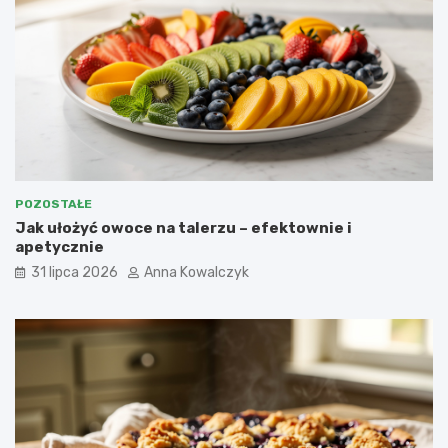
POZOSTAŁE
Jak ułożyć owoce na talerzu – efektownie i
apetycznie
31 lipca 2026
Anna Kowalczyk