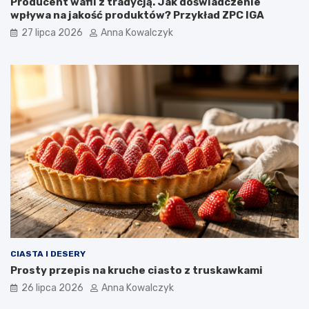
Producent wafli z tradycją. Jak doświadczenie
wpływa na jakość produktów? Przykład ZPC IGA
27 lipca 2026
Anna Kowalczyk
CIASTA I DESERY
Prosty przepis na kruche ciasto z truskawkami
26 lipca 2026
Anna Kowalczyk