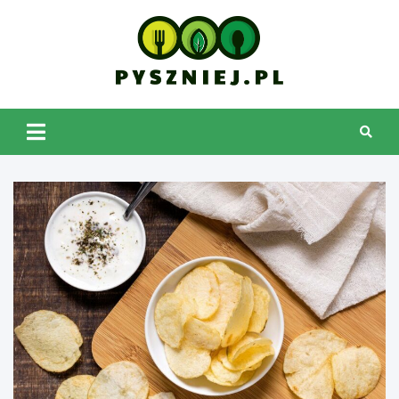
Skip
to
content
pyszniej.pl