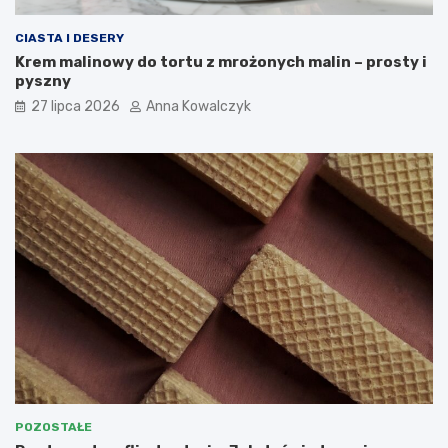
CIASTA I DESERY
Krem malinowy do tortu z mrożonych malin – prosty i
pyszny
27 lipca 2026
Anna Kowalczyk
POZOSTAŁE