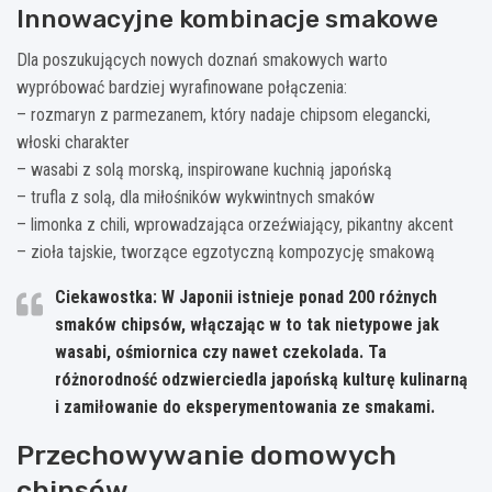
Innowacyjne kombinacje smakowe
Dla poszukujących nowych doznań smakowych warto
wypróbować bardziej wyrafinowane połączenia:
– rozmaryn z parmezanem, który nadaje chipsom elegancki,
włoski charakter
– wasabi z solą morską, inspirowane kuchnią japońską
– trufla z solą, dla miłośników wykwintnych smaków
– limonka z chili, wprowadzająca orzeźwiający, pikantny akcent
– zioła tajskie, tworzące egzotyczną kompozycję smakową
Ciekawostka: W Japonii istnieje ponad 200 różnych
smaków chipsów, włączając w to tak nietypowe jak
wasabi, ośmiornica czy nawet czekolada. Ta
różnorodność odzwierciedla japońską kulturę kulinarną
i zamiłowanie do eksperymentowania ze smakami.
Przechowywanie domowych
chipsów