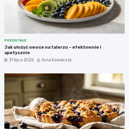
POZOSTAŁE
Jak ułożyć owoce na talerzu – efektownie i
apetycznie
31 lipca 2026
Anna Kowalczyk