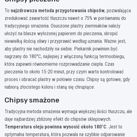
To
najzdrowsza metoda przygotowania chipsów
, pozwalająca
zredukować zawartość tłuszczu nawet o 75% w porównaniu do
tradycyjnego smażenia. Osuszone plastry ziemniaków należy
ułożyć na blasze wyłożonej papierem do pieczenia, skropić
niewielką ilością oliwy i przyprawić według uznania. Ważne jest,
aby plastry nie nachodziły na siebie. Piekarnik powinien być
nagrzany do 180°C, najlepiej z włączoną funkcją termoobiegu,
która zapewni równomierne rozprowadzanie ciepła. Czas
pieczenia to około 15-20 minut, przy czym warto kontrolować
proces i obracać plastry w połowie czasu. Chipsy są gotowe, gdy
nabiorą złocistego koloru i staną się chrupiące.
Chipsy smażone
Tradycyjna metoda smażenia wymaga większej ilości tłuszczu, ale
daje najbardziej zbliżony efekt do chipsów sklepowych.
Temperatura oleju powinna wynosić około 180°C
. Jest to
optymalna temperatura, która pozwala na szybkie odparowanie