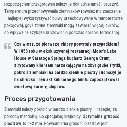
rozpoczęciem przygotowań należy je dokładnie umyć i osuszyć.
Temperatura przechowywania ziemniaków również ma znaczenie
– najlepiej wykorzystywać bulwy przechowywane w temperaturze
pokojowej, gdyż zimne ziemniaki mogą zawierać więcej cukrów,
co wpływa na szybsze brązowienie podczas obróbki termicznej.
Czy wiesz, że pierwsze chipsy powstały przypadkiem?
W 1853 roku w ekskluzywnej restauracji Moon’s Lake
House w Saratoga Springs kucharz George Crum,
zirytowany klientem narzekającym na zbyt grube frytki,
pokroił ziemniaki na bardzo cienkie plastry i usmażył je
na chrupko. Ten akt kulinarnego buntu zapoczątkował
światową karierę chipsów.
Proces przygotowania
Ziemniaki należy pokroić w bardzo cienkie plastry – najlepiej za
pomocą mandoliny lub specjalnej krajalnicy.
Optymalna grubość
plastrów to 1-2 mm
. Równomierna grubość plastrów jest