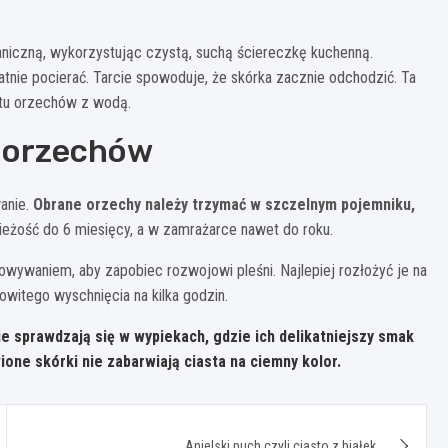
niczną, wykorzystując czystą, suchą ściereczkę kuchenną.
atnie pocierać. Tarcie spowoduje, że skórka zacznie odchodzić. Ta
ktu orzechów z wodą.
 orzechów
anie.
Obrane orzechy należy trzymać w szczelnym pojemniku,
żość do 6 miesięcy, a w zamrażarce nawet do roku.
ywaniem, aby zapobiec rozwojowi pleśni. Najlepiej rozłożyć je na
owitego wyschnięcia na kilka godzin.
e sprawdzają się w wypiekach, gdzie ich delikatniejszy smak
one skórki nie zabarwiają ciasta na ciemny kolor.
Anielski puch czyli ciasto z białek