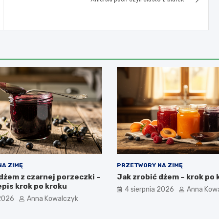
A ZIMĘ
PRZETWORY NA ZIMĘ
dżem z czarnej porzeczki –
Jak zrobić dżem – krok po 
pis krok po kroku
4 sierpnia 2026
Anna Kow
 2026
Anna Kowalczyk