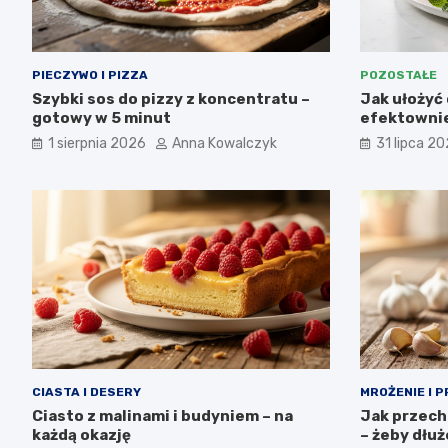
PIECZYWO I PIZZA
POZOSTAŁE
Szybki sos do pizzy z koncentratu –
Jak ułożyć 
gotowy w 5 minut
efektownie
1 sierpnia 2026
Anna Kowalczyk
31 lipca 2
CIASTA I DESERY
MROŻENIE I 
Ciasto z malinami i budyniem – na
Jak przech
każdą okazję
– żeby dłu