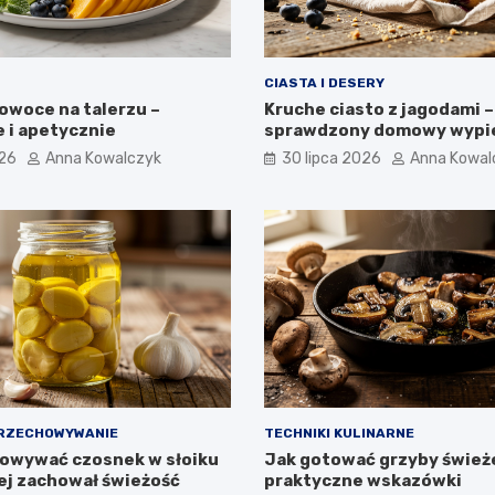
CIASTA I DESERY
owoce na talerzu –
Kruche ciasto z jagodami –
 i apetycznie
sprawdzony domowy wypi
026
Anna Kowalczyk
30 lipca 2026
Anna Kowal
PRZECHOWYWANIE
TECHNIKI KULINARNE
owywać czosnek w słoiku
Jak gotować grzyby śwież
żej zachował świeżość
praktyczne wskazówki