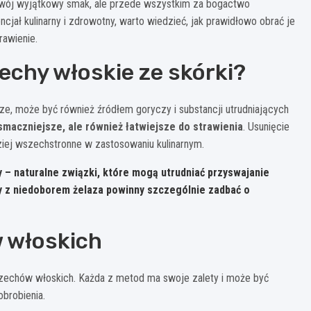
a swój wyjątkowy smak, ale przede wszystkim za bogactwo
jał kulinarny i zdrowotny, warto wiedzieć, jak prawidłowo obrać je
rawienie.
echy włoskie ze skórki?
e, może być również źródłem goryczy i substancji utrudniających
smaczniejsze, ale również łatwiejsze do strawienia
. Usunięcie
dziej wszechstronne w zastosowaniu kulinarnym.
 – naturalne związki, które mogą utrudniać przyswajanie
y z niedoborem żelaza powinny szczególnie zadbać o
 włoskich
orzechów włoskich. Każda z metod ma swoje zalety i może być
brobienia.