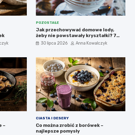
POZOSTAŁE
Jak przechowywać domowe lody,
ek
żeby nie powstawały kryształki? 7
najważniejszych zasad.
czyk
30 lipca 2026
Anna Kowalczyk
CIASTA I DESERY
e –
Co można zrobić z borówek –
najlepsze pomysły