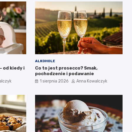
ALKOHOLE
 od kiedy i
Co to jest prosecco? Smak,
pochodzenie i podawanie
alczyk
1 sierpnia 2026
Anna Kowalczyk