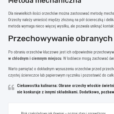
Metoda mechaniczna
Dla niewielkich ilości orzechów można zastosować metodę mecha
Orzechy należy umieścić między złożoną na pół ściereczką i delik
metoda wymaga nieco więcej wysiłku, ale pozwala uniknąć konta
Przechowywanie obranych
Po obraniu orzechów kluczowe jest ich odpowiednie przechowyw
w chłodnym i ciemnym miejscu
. W lodówce mogą zachować świe
Warto pamiętać o dokładnym wysuszeniu orzechów przed przechow
czystej ściereczce lub papierowym ręczniku i pozostawić do całk
Ciekawostka kulinarna: Obrane orzechy włoskie świetni
nie konkuruje z innymi składnikami. Dodatkowo, pozbawi
Nawigacja
Blok czekoladowy jak dawniej – poznaj stary i sprawdzony