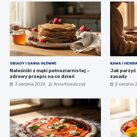
OBIADY I DANIA GŁÓWNE
KAWA I HERB
Naleśniki z mąki pełnoziarnistej –
Jak parzyć
zdrowy przepis na co dzień
zasady
3 sierpnia 2026
Anna Kowalczyk
2 sierpnia