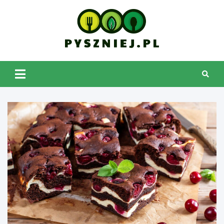
Skip
to
content
pyszniej.pl