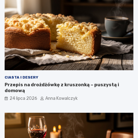
CIASTA I DESERY
Przepis na drożdżówkę z kruszonką – puszystą i
domową
24 lipca 2026
Anna Kowalczyk