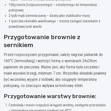
100g masła (rozpuszczonego) – ostudzonego do temperatury
pokojowej
2 łyżki mąki ziemniaczanej – działa jako stabilizator masy
1 łyżeczka ekstraktu waniliowego – można zastąpić ziarenkami z
prawdziwej laski wanilii
Przygotowanie brownie z
sernikiem
Przed rozpoczęciem przygotowań, należy nagrzać piekarnik do
160°C (termoobieg) i wyłożyć formę o wymiarach 24x24cm
papierem do pieczenia. Ważne jest, aby forma była szczelna i
miała wysokie brzegi, minimum 7 cm. Wszystkie składniki powinny
być wcześniej wyjęte z lodówki, aby osiągnęły temperaturę
pokojową, co znacząco wpływa na końcowy efekt.
Przygotowanie warstwy brownie:
Czekoladę i masło rozpuścić w kąpieli wodnej, następnie przestudzić
– temperatura nie powinna przekraczać 45°C