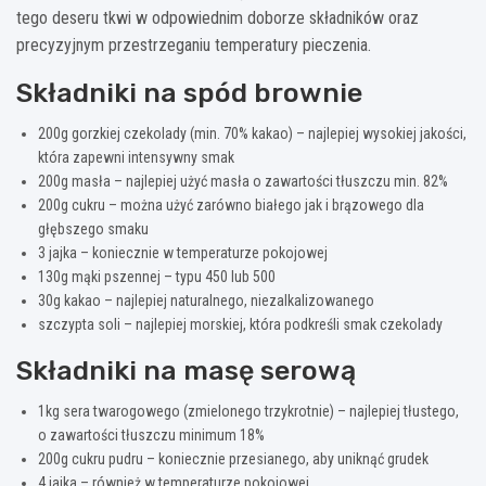
tego deseru tkwi w odpowiednim doborze składników oraz
precyzyjnym przestrzeganiu temperatury pieczenia.
Składniki na spód brownie
200g gorzkiej czekolady (min. 70% kakao) – najlepiej wysokiej jakości,
która zapewni intensywny smak
200g masła – najlepiej użyć masła o zawartości tłuszczu min. 82%
200g cukru – można użyć zarówno białego jak i brązowego dla
głębszego smaku
3 jajka – koniecznie w temperaturze pokojowej
130g mąki pszennej – typu 450 lub 500
30g kakao – najlepiej naturalnego, niezalkalizowanego
szczypta soli – najlepiej morskiej, która podkreśli smak czekolady
Składniki na masę serową
1kg sera twarogowego (zmielonego trzykrotnie) – najlepiej tłustego,
o zawartości tłuszczu minimum 18%
200g cukru pudru – koniecznie przesianego, aby uniknąć grudek
4 jajka – również w temperaturze pokojowej