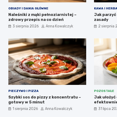
OBIADY I DANIA GŁÓWNE
KAWA I HERB
Naleśniki z mąki pełnoziarnistej –
Jak parzyć
zdrowy przepis na co dzień
zasady
3 sierpnia 2026
Anna Kowalczyk
2 sierpnia
PIECZYWO I PIZZA
POZOSTAŁE
Szybki sos do pizzy z koncentratu –
Jak ułożyć 
gotowy w 5 minut
efektownie
1 sierpnia 2026
Anna Kowalczyk
31 lipca 2