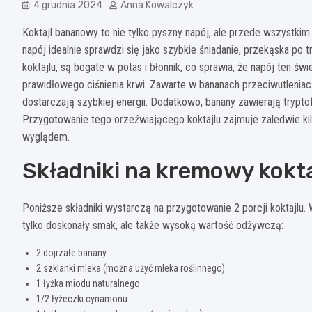
4 grudnia 2024
Anna Kowalczyk
Koktajl bananowy to nie tylko pyszny napój, ale przede wszystki
napój idealnie sprawdzi się jako szybkie śniadanie, przekąska po
koktajlu, są bogate w potas i błonnik, co sprawia, że napój ten
prawidłowego ciśnienia krwi. Zawarte w bananach przeciwutleniac
dostarczają szybkiej energii. Dodatkowo, banany zawierają trypt
Przygotowanie tego orzeźwiającego koktajlu zajmuje zaledwie kil
wyglądem.
Składniki na kremowy kokt
Poniższe składniki wystarczą na przygotowanie 2 porcji koktajlu.
tylko doskonały smak, ale także wysoką wartość odżywczą:
2 dojrzałe banany
2 szklanki mleka (można użyć mleka roślinnego)
1 łyżka miodu naturalnego
1/2 łyżeczki cynamonu