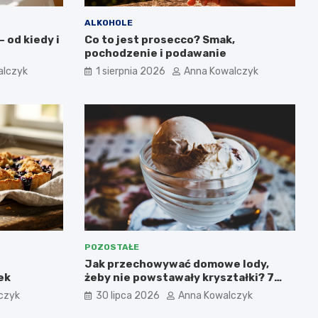
ALKOHOLE
 od kiedy i
Co to jest prosecco? Smak,
pochodzenie i podawanie
alczyk
1 sierpnia 2026
Anna Kowalczyk
POZOSTAŁE
Jak przechowywać domowe lody,
ek
żeby nie powstawały kryształki? 7
najważniejszych zasad.
czyk
30 lipca 2026
Anna Kowalczyk