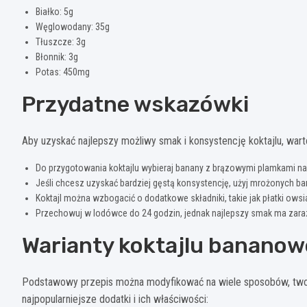
Białko: 5g
Węglowodany: 35g
Tłuszcze: 3g
Błonnik: 3g
Potas: 450mg
Przydatne wskazówki
Aby uzyskać najlepszy możliwy smak i konsystencję koktajlu, wart
Do przygotowania koktajlu wybieraj banany z brązowymi plamkami na 
Jeśli chcesz uzyskać bardziej gęstą konsystencję, użyj mrożonyc
Koktajl można wzbogacić o dodatkowe składniki, takie jak płatki ows
Przechowuj w lodówce do 24 godzin, jednak najlepszy smak ma zara
Warianty koktajlu banano
Podstawowy przepis można modyfikować na wiele sposobów, two
najpopularniejsze dodatki i ich właściwości: