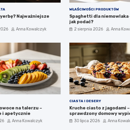
ATA
WŁAŚCIWOŚCI PRODUKTÓW
 yerbę? Najważniejsze
Spaghetti dla niemowlaka –
jak podać?
 2026
Anna Kowalczyk
2 sierpnia 2026
Anna Kow
CIASTA I DESERY
owoce na talerzu –
Kruche ciasto z jagodami –
 i apetycznie
sprawdzony domowy wypi
026
Anna Kowalczyk
30 lipca 2026
Anna Kowal