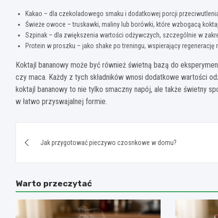
Kakao – dla czekoladowego smaku i dodatkowej porcji przeciwutleni
Świeże owoce – truskawki, maliny lub borówki, które wzbogacą koktaj
Szpinak – dla zwiększenia wartości odżywczych, szczególnie w zakre
Protein w proszku – jako shake po treningu, wspierający regenerację 
Koktajl bananowy może być również świetną bazą do eksperymento
czy maca. Każdy z tych składników wnosi dodatkowe wartości odż
koktajl bananowy to nie tylko smaczny napój, ale także świetny
w łatwo przyswajalnej formie.
Nawigacja
Jak przygotować pieczywo czosnkowe w domu?
wpisu
Warto przeczytać