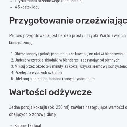
1 łyżka masła orzechowego (opcjonalnie)
4-5 kostek lodu
Przygotowanie orzeźwiając
Proces przygotowania jest bardzo prosty i szybki. Warto zwrócić
konsystencję:
Obierz banany i pokrój je na mniejsze kawałki, co ułatwi blendowanie
Umieść wszystkie składniki w blenderze, zaczynając od płynnych
Miksuj przez około 2-3 minuty, aż koktajl uzyska kremową konsystenc
Przelej do wysokich szklanek
Udekoruj plasterkiem banana i posyp cynamonem
Wartości odżywcze
Jedna porcja koktajlu (ok. 250 ml) zawiera następujące wartośc
dbających o zdrową dietę:
Kalorie: 185 kcal