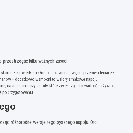
o przestrzegać kilku ważnych zasad:
skórce – są wtedy najsłodsze i zawierają więcej przeciwutleniaczy
h bananów – dodatkowo wzmocni to walory smakowe napoju
iane, nasiona chia czy jagody, które zwiększą jego wartość odżywczą
z po przygotowaniu
wego
rząc różnorodne wersje tego pysznego napoju. Oto