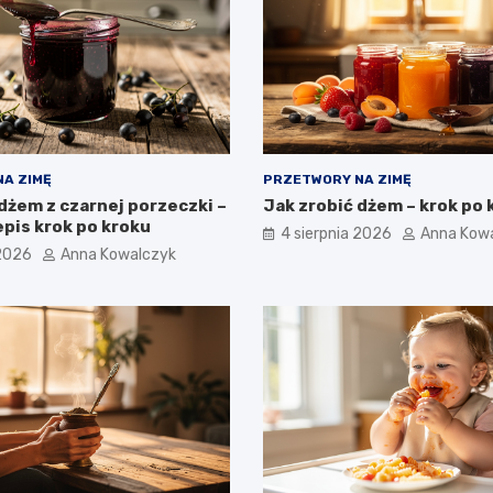
A ZIMĘ
PRZETWORY NA ZIMĘ
dżem z czarnej porzeczki –
Jak zrobić dżem – krok po 
pis krok po kroku
4 sierpnia 2026
Anna Kow
 2026
Anna Kowalczyk