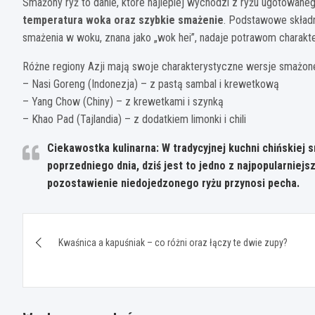
Smażony ryż to danie, które najlepiej wychodzi z ryżu ugotowane
temperatura woka oraz szybkie smażenie
. Podstawowe składni
smażenia w woku, znana jako „wok hei”, nadaje potrawom charakt
Różne regiony Azji mają swoje charakterystyczne wersje smażon
– Nasi Goreng (Indonezja) – z pastą sambal i krewetkową
– Yang Chow (Chiny) – z krewetkami i szynką
– Khao Pad (Tajlandia) – z dodatkiem limonki i chili
Ciekawostka kulinarna: W tradycyjnej kuchni chińskiej
poprzedniego dnia, dziś jest to jedno z najpopularniejs
pozostawienie niedojedzonego ryżu przynosi pecha.
Nawigacja
Kwaśnica a kapuśniak – co różni oraz łączy te dwie zupy?
wpisu