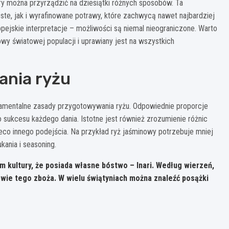
óry można przyrządzić na dziesiątki różnych sposobów. Ta
e, jak i wyrafinowane potrawy, które zachwycą nawet najbardziej
ejskie interpretacje – możliwości są niemal nieograniczone. Warto
y światowej populacji i uprawiany jest na wszystkich
nia ryżu
amentalne zasady przygotowywania ryżu. Odpowiednie proporcje
 sukcesu każdego dania. Istotne jest również zrozumienie różnic
co innego podejścia. Na przykład ryż jaśminowy potrzebuje mniej
ania i seasoning.
m kultury, że posiada własne bóstwo – Inari. Według wierzeń,
awie tego zboża. W wielu świątyniach można znaleźć posążki