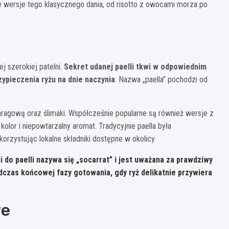
 wersje tego klasycznego dania, od risotto z owocami morza po
j szerokiej patelni.
Sekret udanej paelli tkwi w odpowiednim
ypieczenia ryżu na dnie naczynia
. Nazwa „paella” pochodzi od
zparagową oraz ślimaki. Współcześnie popularne są również wersje z
olor i niepowtarzalny aromat. Tradycyjnie paella była
rzystując lokalne składniki dostępne w okolicy.
i do paelli nazywa się „socarrat” i jest uważana za prawdziwy
czas końcowej fazy gotowania, gdy ryż delikatnie przywiera
we