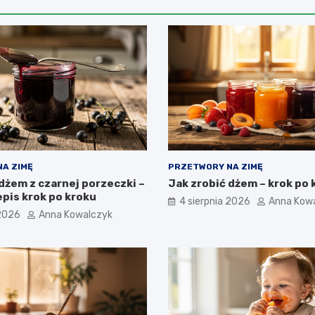
A ZIMĘ
PRZETWORY NA ZIMĘ
dżem z czarnej porzeczki –
Jak zrobić dżem – krok po 
pis krok po kroku
4 sierpnia 2026
Anna Kow
 2026
Anna Kowalczyk