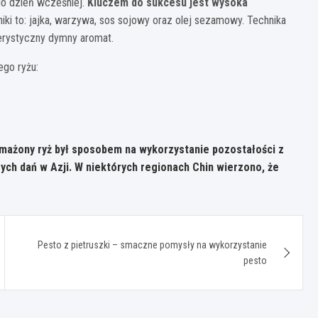
go dzień wcześniej.
Kluczem do sukcesu jest wysoka
ki to: jajka, warzywa, sos sojowy oraz olej sezamowy. Technika
erystyczny dymny aromat.
ego ryżu:
 smażony ryż był sposobem na wykorzystanie pozostałości z
zych dań w Azji. W niektórych regionach Chin wierzono, że
Pesto z pietruszki – smaczne pomysły na wykorzystanie
pesto