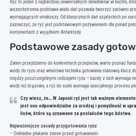
Ryż to jeden z najbardziej uniwersalnych składników w kuchni, kt
wszechstronna podstawa wielu dań pozwala tworzyć zarówno prost
wymagających smakoszy. Od klasycznych dań azjatyckich po europ
zaznaczyć, że ryż jest podstawowym pożywieniem dla ponad połow
kontynentach z wyjątkiem Antarktydy.
Podstawowe zasady gotowa
Zanim przejdziemy do konkretnych przepisów, warto poznać fund
wody do ryżu oraz właściwa technika gotowania stanowią klucz do
między poszczególnymi rodzajami ryżu – każdy z nich wymaga nie
wody niż brązowy, a ryż do sushi wymaga specjalnego procesu płuk
Czy wiesz, że… W Japonii ryż jest tak ważnym elemente
jest ono odpowiedzialne za urodzaj i pomyślność w upr
lisów, które są uznawane za posłańców tego bóstwa.
Najważniejsze zasady przygotowania ryżu
:
– Dokładne płukanie ziaren przed gotowaniem