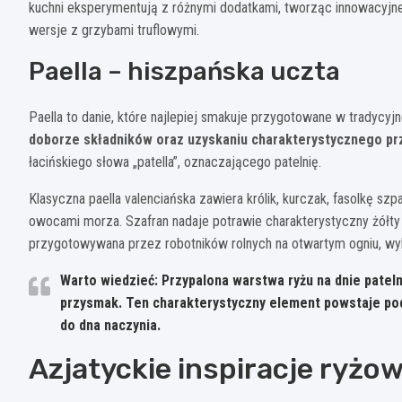
kuchni eksperymentują z różnymi dodatkami, tworząc innowacyjne
wersje z grzybami truflowymi.
Paella – hiszpańska uczta
Paella to danie, które najlepiej smakuje przygotowane w tradycyjne
doborze składników oraz uzyskaniu charakterystycznego prz
łacińskiego słowa „patella”, oznaczającego patelnię.
Klasyczna paella valenciańska zawiera królik, kurczak, fasolkę s
owocami morza. Szafran nadaje potrawie charakterystyczny żółty k
przygotowywana przez robotników rolnych na otwartym ogniu, wyko
Warto wiedzieć: Przypalona warstwa ryżu na dnie pateln
przysmak. Ten charakterystyczny element powstaje pod
do dna naczynia.
Azjatyckie inspiracje ryżo