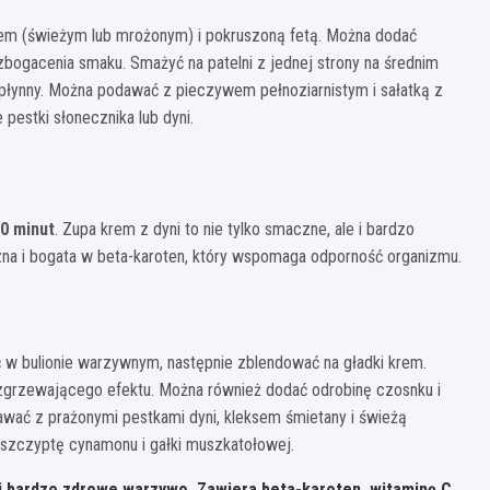
em (świeżym lub mrożonym) i pokruszoną fetą. Można dodać
bogacenia smaku. Smażyć na patelni z jednej strony na średnim
o płynny. Można podawać z pieczywem pełnoziarnistym i sałatką z
estki słonecznika lub dyni.
0 minut
. Zupa krem z dyni to nie tylko smaczne, ale i bardzo
yczna i bogata w beta-karoten, który wspomaga odporność organizmu.
ć w bulionie warzywnym, następnie zblendować na gładki krem.
rozgrzewającego efektu. Można również dodać odrobinę czosnku i
wać z prażonymi pestkami dyni, kleksem śmietany i świeżą
 szczyptę cynamonu i gałki muszkatołowej.
e i bardzo zdrowe warzywo. Zawiera beta-karoten, witaminę C