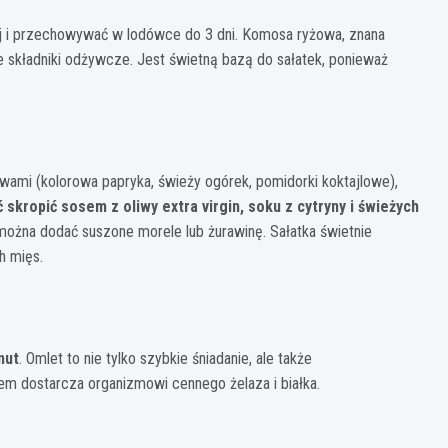
j i przechowywać w lodówce do 3 dni. Komosa ryżowa, znana
ne składniki odżywcze. Jest świetną bazą do sałatek, ponieważ
mi (kolorowa papryka, świeży ogórek, pomidorki koktajlowe),
 skropić sosem z oliwy extra virgin, soku z cytryny i świeżych
 można dodać suszone morele lub żurawinę. Sałatka świetnie
h mięs.
nut
. Omlet to nie tylko szybkie śniadanie, ale także
iem dostarcza organizmowi cennego żelaza i białka.