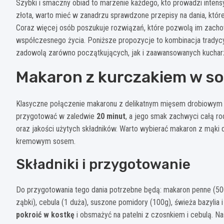
Szybki i smaczny obiad to marzenie każdego, kto prowadzi intens
złota, warto mieć w zanadrzu sprawdzone przepisy na dania, któr
Coraz więcej osób poszukuje rozwiązań, które pozwolą im za
współczesnego życia. Poniższe propozycje to kombinacja tradyc
zadowolą zarówno początkujących, jak i zaawansowanych kuchar
Makaron z kurczakiem w s
Klasyczne połączenie makaronu z delikatnym mięsem drobiowym 
przygotować w zaledwie
20 minut
, a jego smak zachwyci całą r
oraz jakości użytych składników. Warto wybierać makaron z mąki d
kremowym sosem.
Składniki i przygotowanie
Do przygotowania tego dania potrzebne będą: makaron penne (500g
ząbki), cebula (1 duża), suszone pomidory (100g), świeża bazylia i
pokroić w kostkę
i obsmażyć na patelni z czosnkiem i cebulą. N