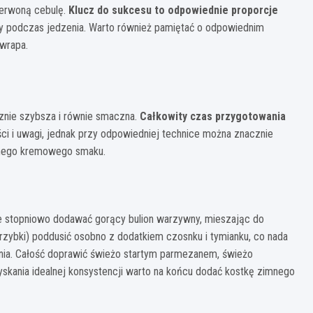
erwoną cebulę.
Klucz do sukcesu to odpowiednie proporcje
adały podczas jedzenia. Warto również pamiętać o odpowiednim
 wrapa.
cznie szybsza i równie smaczna.
Całkowity czas przygotowania
ści i uwagi, jednak przy odpowiedniej technice można znacznie
cznego kremowego smaku.
ie stopniowo dodawać gorący bulion warzywny, mieszając do
rzybki) poddusić osobno z dodatkiem czosnku i tymianku, co nada
nia. Całość doprawić świeżo startym parmezanem, świeżo
yskania idealnej konsystencji warto na końcu dodać kostkę zimnego