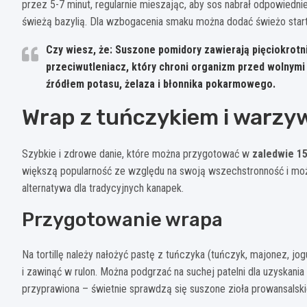
przez 5-7 minut, regularnie mieszając, aby sos nabrał odpowiedn
świeżą bazylią. Dla wzbogacenia smaku można dodać świeżo star
Czy wiesz, że: Suszone pomidory zawierają pięciokrotni
przeciwutleniacz, który chroni organizm przed wolnym
źródłem potasu, żelaza i błonnika pokarmowego.
Wrap z tuńczykiem i warzy
Szybkie i zdrowe danie, które można przygotować w
zaledwie 15
większą popularność ze względu na swoją wszechstronność i mo
alternatywa dla tradycyjnych kanapek.
Przygotowanie wrapa
Na tortillę należy nałożyć pastę z tuńczyka (tuńczyk, majonez, jog
i zawinąć w rulon. Można podgrzać na suchej patelni dla uzyskani
przyprawiona – świetnie sprawdzą się suszone zioła prowansalskie