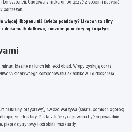
iej konsystencji. Ugotowany makaron połączyć z sosem i posypać
ty parmezan.
e więcej likopenu niż świeże pomidory? Likopen to silny
i rodnikami. Dodatkowo, suszone pomidory są bogatym
wami
 minut
. Idealne na lunch lub lekki obiad. Wrapy zyskują coraz
żliwość kreatywnego komponowania składników. To doskonała
urt naturalny, przyprawy), świeże warzywa (sałata, pomidor, ogórek)
a chrupiącej struktury. Pasta z tuńczyka powinna być odpowiednio
, pieprz cytrynowy i odrobina musztardy.