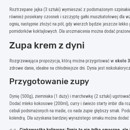
Roztrzepane jajka (3 sztuki) wymieszać z podsmażonym szpinaki
również posiekany czosnek i szczyptę gałki muszkatołowej dla wz
ogniu, następnie złożyć na pół, gdy wierzch będzie jeszcze lekk
pomidorków koktajlowych. Dla urozmaicenia można dodać prażone p
Zupa krem z dyni
Rozgrzewająca propozycja, którą można przygotować w
około 3
zdrowe danie, idealne na chłodniejsze dni. Dynia jest niskokalor
Przygotowanie zupy
Dynię (500g), ziemniaka (1 duży) i marchewkę (2 sztuki) ugotowa
Dodać mleko kokosowe (200ml), curry i świeżo starty imbir dla 
cebuli podsmażonych na maśle, co nada zupie głębszy smak. Poda
kolendrą. Dla uzyskania bardziej wyrazistego smaku można dodać
Ciekawostka kulinarna: Dynia to nie tylko smaczne, al