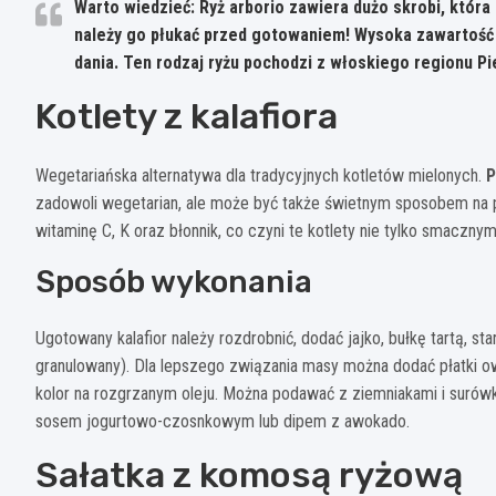
Warto wiedzieć: Ryż arborio zawiera dużo skrobi, któr
należy go płukać przed gotowaniem! Wysoka zawartość 
dania. Ten rodzaj ryżu pochodzi z włoskiego regionu P
Kotlety z kalafiora
Wegetariańska alternatywa dla tradycyjnych kotletów mielonych.
P
zadowoli wegetarian, ale może być także świetnym sposobem na p
witaminę C, K oraz błonnik, co czyni te kotlety nie tylko smacznymi
Sposób wykonania
Ugotowany kalafior należy rozdrobnić, dodać jajko, bułkę tartą, st
granulowany). Dla lepszego związania masy można dodać płatki ow
kolor na rozgrzanym oleju. Można podawać z ziemniakami i surów
sosem jogurtowo-czosnkowym lub dipem z awokado.
Sałatka z komosą ryżową