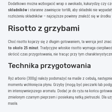
Dodatkowo można wzbogacić wrap o awokado, kukurydzę czy cz
składników
i staranne zawinięcie tortilli, aby składniki nie wyp
rozłożeniu składników – najcięższe powinny znaleźć się w środku
Risotto z grzybami
Choć risotto kojarzy się z długim gotowaniem, ta wersja jest zna
to około 25 minut
. Tradycyjne włoskie risotto wymaga cierpliwo
skrócić czas przygotowania, nie tracąc przy tym charakterysty
Technika przygotowania
Ryż arborio (300g) należy podsmażyć na maśle z cebulą, następn
momentu wchłonięcia płynu. Grzyby (mogą być pieczarki lub podg
im intensywniejszego aromatu. Dodać je do ryżu na końcu gotowa
zmielonym czarnym pieprzem i posiekaną natką pietruszki. Dla uz
masła.