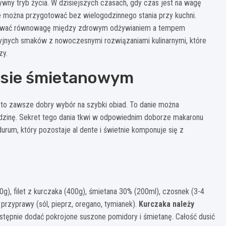
ywny tryb życia. W dzisiejszych czasach, gdy czas jest na wagę
e można przygotować bez wielogodzinnego stania przy kuchni.
chować równowagę między zdrowym odżywianiem a tempem
yjnych smaków z nowoczesnymi rozwiązaniami kulinarnymi, które
zy.
osie śmietanowym
to zawsze dobry wybór na szybki obiad. To danie można
odzinę. Sekret tego dania tkwi w odpowiednim doborze makaronu
urum, który pozostaje al dente i świetnie komponuje się z
), filet z kurczaka (400g), śmietana 30% (200ml), czosnek (3-4
 przyprawy (sól, pieprz, oregano, tymianek).
Kurczaka należy
astępnie dodać pokrojone suszone pomidory i śmietanę. Całość dusić