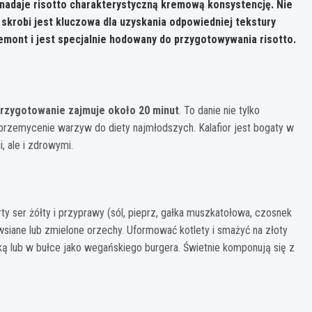
a nadaje risotto charakterystyczną kremową konsystencję. Nie
skrobi jest kluczowa dla uzyskania odpowiedniej tekstury
iemont i jest specjalnie hodowany do przygotowywania risotto.
rzygotowanie zajmuje około 20 minut
. To danie nie tylko
rzemycenie warzyw do diety najmłodszych. Kalafior jest bogaty w
, ale i zdrowymi.
arty ser żółty i przyprawy (sól, pieprz, gałka muszkatołowa, czosnek
siane lub zmielone orzechy. Uformować kotlety i smażyć na złoty
ką lub w bułce jako wegańskiego burgera. Świetnie komponują się z