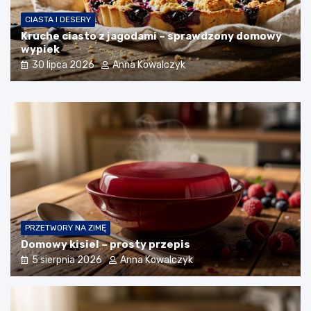
CIASTA I DESERY
Kruche ciasto z jagodami – sprawdzony domowy
wypiek
30 lipca 2026
Anna Kowalczyk
PRZETWORY NA ZIMĘ
Domowy kisiel – prosty przepis
5 sierpnia 2026
Anna Kowalczyk