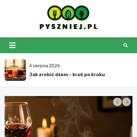
Skip
to
content
pyszniej.pl
3 sierpnia 2026
Jak zrobić podpiwek – domowy przepis
krok po kroku