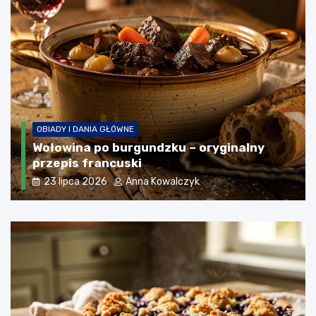
OBIADY I DANIA GŁÓWNE
Naleśniki z mąki pełnoziarnistej – zdrowy
przepis na co dzień
3 sierpnia 2026
Anna Kowalczyk