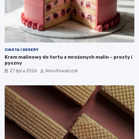
CIASTA I DESERY
Krem malinowy do tortu z mrożonych malin – prosty i
pyszny
27 lipca 2026
Anna Kowalczyk