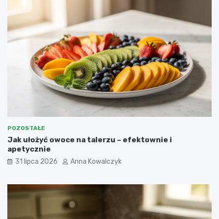
POZOSTAŁE
Jak ułożyć owoce na talerzu – efektownie i
apetycznie
31 lipca 2026
Anna Kowalczyk