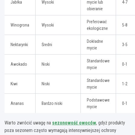
Jabłka
Wysoki
mycie lub
4-7
obieranie
Preferować
Winogrona
Wysoki
5-8
ekologiczne
Dokładne
Nektarynki
Średni
3-5
mycie
Standardowe
Awokado
Niski
0-1
mycie
Standardowe
Kiwi
Niski
1-2
mycie
Podstawowe
Ananas
Bardzo niski
0-1
mycie
Warto zwrócić uwagę na
sezonowość owoców
, gdyż produkty
poza sezonem często wymagają intensywniejszej ochrony