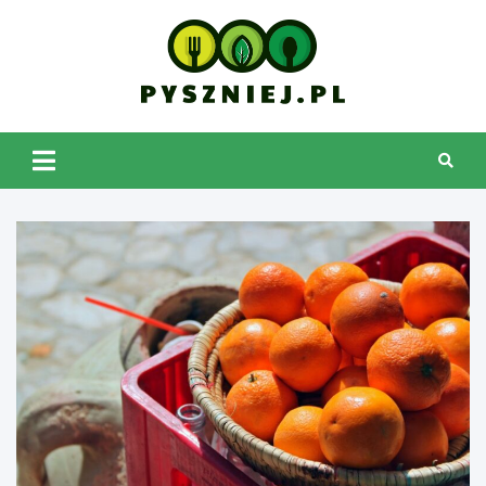
Skip
to
content
pyszniej.pl