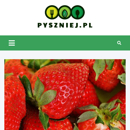
Skip
to
content
pyszniej.pl