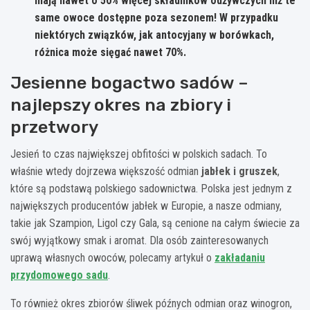
mają nawet o 50% więcej składników odżywczych niż te
same owoce dostępne poza sezonem! W przypadku
niektórych związków, jak antocyjany w borówkach,
różnica może sięgać nawet 70%.
Jesienne bogactwo sadów –
najlepszy okres na zbiory i
przetwory
Jesień to czas największej obfitości w polskich sadach. To
właśnie wtedy dojrzewa większość odmian
jabłek i gruszek
,
które są podstawą polskiego sadownictwa. Polska jest jednym z
największych producentów jabłek w Europie, a nasze odmiany,
takie jak Szampion, Ligol czy Gala, są cenione na całym świecie za
swój wyjątkowy smak i aromat. Dla osób zainteresowanych
uprawą własnych owoców, polecamy artykuł o
zakładaniu
przydomowego sadu
.
To również okres zbiorów śliwek późnych odmian oraz winogron,