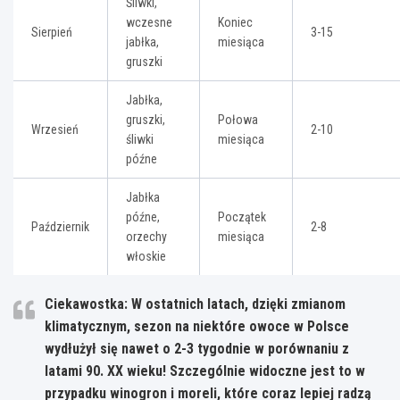
Śliwki,
wczesne
Koniec
Sierpień
3-15
jabłka,
miesiąca
gruszki
Jabłka,
gruszki,
Połowa
Wrzesień
2-10
śliwki
miesiąca
późne
Jabłka
późne,
Początek
Październik
2-8
orzechy
miesiąca
włoskie
Ciekawostka: W ostatnich latach, dzięki zmianom
klimatycznym, sezon na niektóre owoce w Polsce
wydłużył się nawet o 2-3 tygodnie w porównaniu z
latami 90. XX wieku! Szczególnie widoczne jest to w
przypadku winogron i moreli, które coraz lepiej radzą