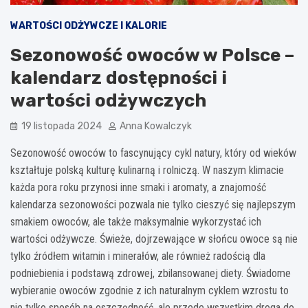
WARTOŚCI ODŻYWCZE I KALORIE
Sezonowość owoców w Polsce –
kalendarz dostępności i
wartości odżywczych
19 listopada 2024
Anna Kowalczyk
Sezonowość owoców to fascynujący cykl natury, który od wieków
kształtuje polską kulturę kulinarną i rolniczą. W naszym klimacie
każda pora roku przynosi inne smaki i aromaty, a znajomość
kalendarza sezonowości pozwala nie tylko cieszyć się najlepszym
smakiem owoców, ale także maksymalnie wykorzystać ich
wartości odżywcze. Świeże, dojrzewające w słońcu owoce są nie
tylko źródłem witamin i minerałów, ale również radością dla
podniebienia i podstawą zdrowej, zbilansowanej diety. Świadome
wybieranie owoców zgodnie z ich naturalnym cyklem wzrostu to
nie tylko sposób na oszczędność, ale przede wszystkim droga do