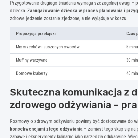
Przygotowanie drugiego śniadania wymaga szczególnej uwagi – posi
dziecka.
Zaangażowanie dziecka w proces planowania i przy
zdrowe jedzenie zostanie zjedzone, a nie wyląduje w koszu.
Propozycja przekąski
Czas 
Mix orzechów i suszonych owoców
5 minu
Muffiny warzywne
30 min
Domowe krakersy
45 min
Skuteczna komunikacja z d
zdrowego odżywiania – pr
Rozmowy o zdrowym odżywianiu powinny być dostosowane do wie
konsekwencjami złego odżywiania
– zamiast tego skup się na
zabawę i eksperymenty kulinarne jako narzędzia edukacyjne. Więc