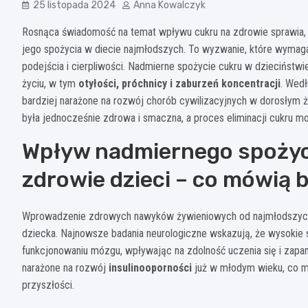
25 listopada 2024
Anna Kowalczyk
Rosnąca świadomość na temat wpływu cukru na zdrowie sprawia,
jego spożycia w diecie najmłodszych. To wyzwanie, które wymaga
podejścia i cierpliwości. Nadmierne spożycie cukru w dziecińs
życiu, w tym
otyłości, próchnicy i zaburzeń koncentracji
. Wedł
bardziej narażone na rozwój chorób cywilizacyjnych w dorosłym ży
była jednocześnie zdrowa i smaczna, a proces eliminacji cukru moż
Wpływ nadmiernego spożyci
zdrowie dzieci – co mówią
Wprowadzenie zdrowych nawyków żywieniowych od najmłodszych 
dziecka. Najnowsze badania neurologiczne wskazują, że wysokie
funkcjonowaniu mózgu, wpływając na zdolność uczenia się i zapam
narażone na rozwój
insulinooporności
już w młodym wieku, co 
przyszłości.