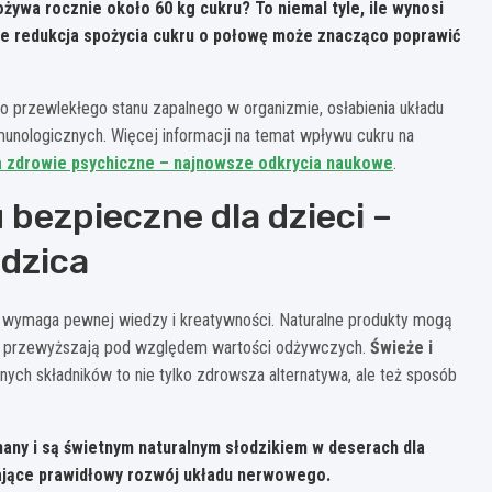
żywa rocznie około 60 kg cukru? To niemal tyle, ile wynosi
 że redukcja spożycia cukru o połowę może znacząco poprawić
o przewlekłego stanu zapalnego w organizmie, osłabienia układu
nologicznych. Więcej informacji na temat wpływu cukru na
a zdrowie psychiczne – najnowsze odkrycia naukowe
.
 bezpieczne dla dzieci –
dzica
y wymaga pewnej wiedzy i kreatywności. Naturalne produkty mogą
je przewyższają pod względem wartości odżywczych.
Świeże i
lnych składników to nie tylko zdrowsza alternatywa, ale też sposób
nany i są świetnym naturalnym słodzikiem w deserach dla
rające prawidłowy rozwój układu nerwowego.