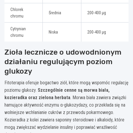
Chlorek
Średnia
200-400 μg
chromu
Cytrynian
Niska
200-400 μg
chromu
Zioła lecznicze o udowodnionym
działaniu regulującym poziom
glukozy
Fitoterapia oferuje bogactwo ziół, które mogą wspomóc regulację
poziomu glukozy.
Szczególnie cenne są morwa biała,
kozieradka oraz zielona herbata
. Morwa biała zawiera związki
hamujące aktywność enzymu α-glukozydazy, co przekłada się na
wolniejsze wchłanianie cukrów z przewodu pokarmowego.
Kozieradka z kolei zawiera saponiny steroidowe i alkaloidy, które
mogą zwiększać wydzielanie insuliny i poprawiać wrażliwość