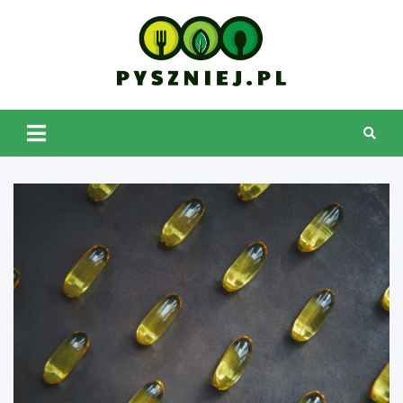
Skip
to
content
pyszniej.pl