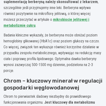
suplementację berberyną należy skonsultować z lekarzem
,
szczególnie jeśli przyjmujemy inne leki. Berberyna wpływa
również pozytywnie na mikroflorę jelitową, o której więcej
możesz przeczytać w artykule o
mikrobiocie jelitowej i
metabolizmie cukru
.
Badania kliniczne wykazały, że berberyna może obniżać poziom
hemoglobiny glikowanej (HbA1c) oraz poziom glukozy na czczo.
Co więcej, związek ten wykazuje również korzystne działanie w
przypadku zespołu metabolicznego, wpływając na redukcję masy
ciała i poprawę profilu lipidowego. Optymalna dawka berberyny
wynosi zazwyczaj 500-1500 mg dziennie, podzielona na 2-3
porcje.
Chrom – kluczowy minerał w regulacji
gospodarki węglowodanowej
Chrom to pierwiastek śladowy niezbędny do prawidłowego
funkcjonowania organizmu.
Jest kluczowy dla metabolizmu