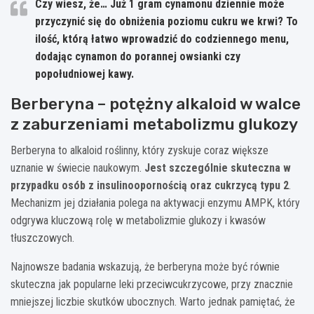
Czy wiesz, że… Już 1 gram cynamonu dziennie może
przyczynić się do obniżenia poziomu cukru we krwi? To
ilość, którą łatwo wprowadzić do codziennego menu,
dodając cynamon do porannej owsianki czy
popołudniowej kawy.
Berberyna – potężny alkaloid w walce
z zaburzeniami metabolizmu glukozy
Berberyna to alkaloid roślinny, który zyskuje coraz większe
uznanie w świecie naukowym.
Jest szczególnie skuteczna w
przypadku osób z insulinoopornością oraz cukrzycą typu 2
.
Mechanizm jej działania polega na aktywacji enzymu AMPK, który
odgrywa kluczową rolę w metabolizmie glukozy i kwasów
tłuszczowych.
Najnowsze badania wskazują, że berberyna może być równie
skuteczna jak popularne leki przeciwcukrzycowe, przy znacznie
mniejszej liczbie skutków ubocznych. Warto jednak pamiętać, że