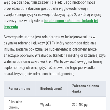
węglowodanów, tłuszczów i białek
. Jego niedobór może
prowadzić do zaburzeń gospodarki węglowodanowej i
zwiększonego ryzyka rozwoju cukrzycy typu 2, o której więcej
przeczytasz w artykule o
insulinooporności i metodach jej
leczenia
.
Szczególnie istotna jest rola chromu w funkcjonowaniu tzw.
czynnika tolerancji glukozy (GTF), który wspomaga działanie
insuliny. Badania pokazują, że suplementacja chromem może
znacząco poprawić wrażliwość tkanek na insulinę oraz zmniejszyć
wahania poziomu cukru we krwi. Warto zwrócić uwagę na formę
suplementacji chromu, gdyż różne związki tego pierwiastka
charakteryzują się odmienną biodostępnością.
Zalecana dzienna
Forma chromu
Biodostępność
dawka
Pikolinian
Wysoka
200-400 μg
chromu