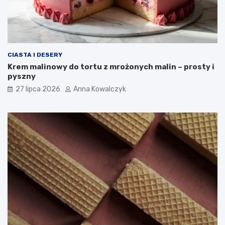
CIASTA I DESERY
Krem malinowy do tortu z mrożonych malin – prosty i
pyszny
27 lipca 2026
Anna Kowalczyk