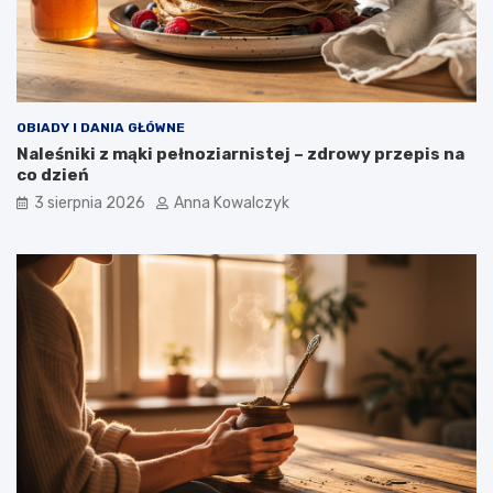
OBIADY I DANIA GŁÓWNE
Naleśniki z mąki pełnoziarnistej – zdrowy przepis na
co dzień
3 sierpnia 2026
Anna Kowalczyk