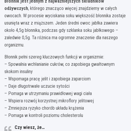
Błonnik jest jednym z najważniejszych składników
odżywczych
, którego znacząco więcej znajdziemy w całych
owocach. W procesie wyciskania soku większość błonnika zostaje
usunięta wraz z miąższem. Jeden średni owoc jabłka zawiera
około 4,5g błonnika, podczas gdy szklanka soku jabłkowego –
zaledwie 0,5g. Ta różnica ma ogromne znaczenie dla naszego
organizmu.
Błonnik pełni szereg kluczowych funkcji w organizmie:
– Spowalnia wchłanianie cukrów, co zapobiega gwałtownym
skokom insuliny
– Wspomaga pracę jelit i zapobiega zaparciom
– Daje długotrwałe uczucie sytości
– Pomaga w utrzymaniu prawidłowej wagi ciała
– Wspiera rozwój korzystnej mikroflory jelitowej
– Zmniejsza ryzyko chorób układu krążenia
– Pomaga w kontroli poziomu cholesterolu
Czy wiesz, że…