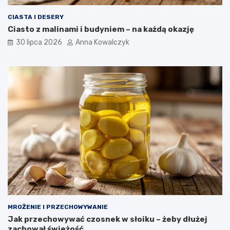
CIASTA I DESERY
Ciasto z malinami i budyniem – na każdą okazję
30 lipca 2026
Anna Kowalczyk
MROŻENIE I PRZECHOWYWANIE
Jak przechowywać czosnek w słoiku – żeby dłużej
zachował świeżość