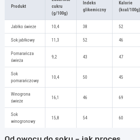
Indeks
Kalorie
Produkt
cukru
glikemiczny
(kcal/100g
(g/100g)
Jabłko świeże
10,4
38
52
Sok jabłkowy
11,3
52
46
Pomarańcza
9,2
43
47
świeża
Sok
10,4
50
45
pomarańczowy
Winogrona
16,1
46
69
świeże
Sok
15,8
54
60
winogronowy
Od owocu do soku – jak proces