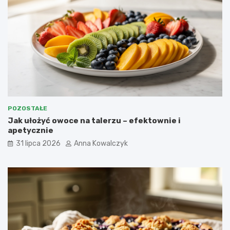
POZOSTAŁE
Jak ułożyć owoce na talerzu – efektownie i
apetycznie
31 lipca 2026
Anna Kowalczyk