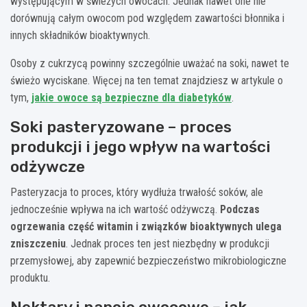
występującym w świeżych owocach. Jednak nawet one nie
dorównują całym owocom pod względem zawartości błonnika i
innych składników bioaktywnych.
Osoby z cukrzycą powinny szczególnie uważać na soki, nawet te
świeżo wyciskane. Więcej na ten temat znajdziesz w artykule o
tym,
jakie owoce są bezpieczne dla diabetyków
.
Soki pasteryzowane – proces
produkcji i jego wpływ na wartości
odżywcze
Pasteryzacja to proces, który wydłuża trwałość soków, ale
jednocześnie wpływa na ich wartość odżywczą.
Podczas
ogrzewania część witamin i związków bioaktywnych ulega
zniszczeniu
. Jednak proces ten jest niezbędny w produkcji
przemysłowej, aby zapewnić bezpieczeństwo mikrobiologiczne
produktu.
Nektary i napoje owocowe – jak