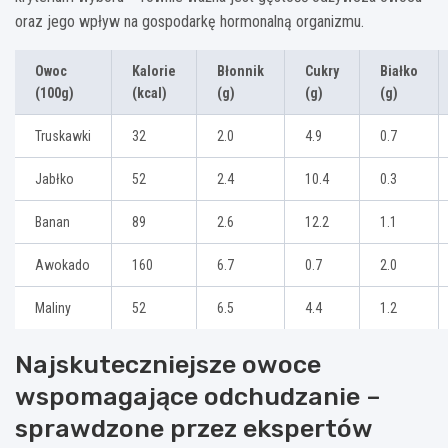
oraz jego wpływ na gospodarkę hormonalną organizmu.
Owoc
Kalorie
Błonnik
Cukry
Białko
(100g)
(kcal)
(g)
(g)
(g)
Truskawki
32
2.0
4.9
0.7
Jabłko
52
2.4
10.4
0.3
Banan
89
2.6
12.2
1.1
Awokado
160
6.7
0.7
2.0
Maliny
52
6.5
4.4
1.2
Najskuteczniejsze owoce
wspomagające odchudzanie –
sprawdzone przez ekspertów