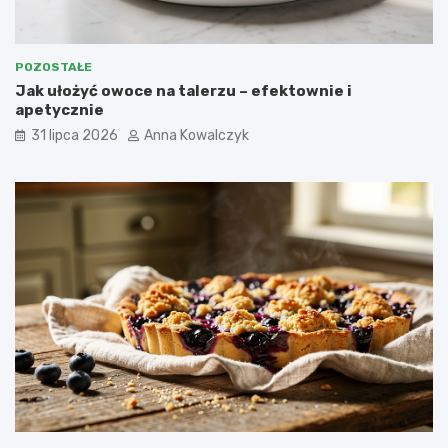
POZOSTAŁE
Jak ułożyć owoce na talerzu – efektownie i
apetycznie
31 lipca 2026
Anna Kowalczyk