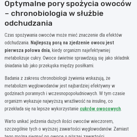
Optymalne pory spożycia owoców
– chronobiologia w służbie
odchudzania
Czas spożywania owoców może mieć znaczenie dla efektów
odchudzania.
Najlepszą porą na zjedzenie owocu jest
pierwsza połowa dnia
, kiedy organizm najefektywniej
metabolizuje cukry. Owoce świetnie sprawdzają się jako składnik
śniadania lub jako przekąska między posiłkami.
Badania z zakresu chronobiologii żywienia wskazują, że
metabolizm węglowodanów jest najbardziej efektywny w
godzinach porannych i wczesnopopołudniowych. W tym czasie
organizm wykazuje najwyższą wrażliwość na insulinę, co
przekłada się na lepsze wykorzystanie
cukrów owocowych
.
Warto unikać jedzenia dużych ilości owoców wieczorem,
szczególnie tych o wyższej zawartości węglowodanów. Zamiast
tego można sięgnąć po owoce o niższej zawartości