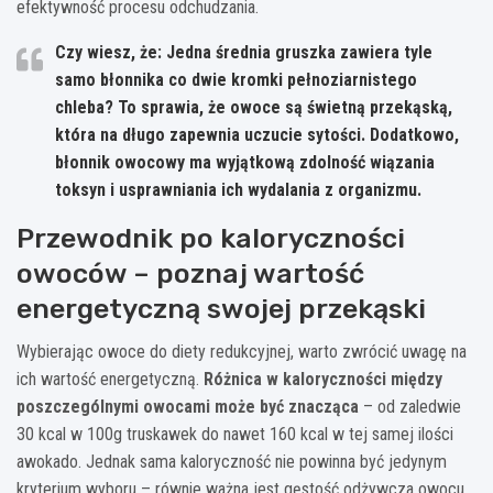
efektywność procesu odchudzania.
Czy wiesz, że: Jedna średnia gruszka zawiera tyle
samo błonnika co dwie kromki pełnoziarnistego
chleba? To sprawia, że owoce są świetną przekąską,
która na długo zapewnia uczucie sytości. Dodatkowo,
błonnik owocowy ma wyjątkową zdolność wiązania
toksyn i usprawniania ich wydalania z organizmu.
Przewodnik po kaloryczności
owoców – poznaj wartość
energetyczną swojej przekąski
Wybierając owoce do diety redukcyjnej, warto zwrócić uwagę na
ich wartość energetyczną.
Różnica w kaloryczności między
poszczególnymi owocami może być znacząca
– od zaledwie
30 kcal w 100g truskawek do nawet 160 kcal w tej samej ilości
awokado. Jednak sama kaloryczność nie powinna być jedynym
kryterium wyboru – równie ważna jest gęstość odżywcza owocu