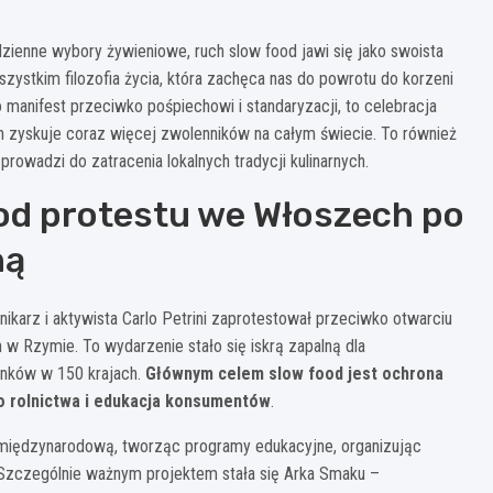
zienne wybory żywieniowe, ruch slow food jawi się jako swoista
szystkim filozofia życia, która zachęca nas do powrotu do korzeni
o manifest przeciwko pośpiechowi i standaryzacji, to celebracja
ach zyskuje coraz więcej zwolenników na całym świecie. To również
prowadzi do zatracenia lokalnych tradycji kulinarnych.
 od protestu we Włoszech po
ną
nikarz i aktywista Carlo Petrini zaprotestował przeciwko otwarciu
 w Rzymie. To wydarzenie stało się iskrą zapalną dla
onków w 150 krajach.
Głównym celem slow food jest ochrona
o rolnictwa i edukacja konsumentów
.
ę międzynarodową, tworząc programy edukacyjne, organizując
. Szczególnie ważnym projektem stała się Arka Smaku –