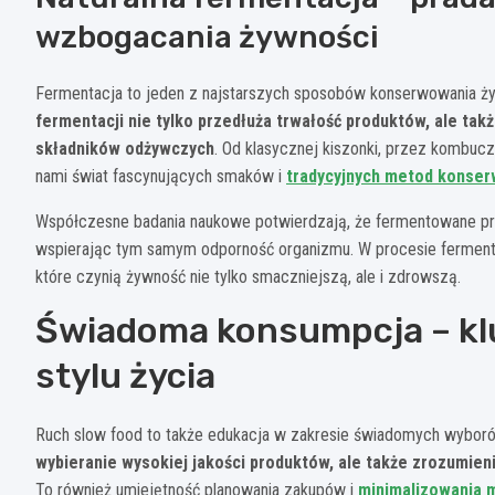
wzbogacania żywności
Fermentacja to jeden z najstarszych sposobów konserwowania ż
fermentacji nie tylko przedłuża trwałość produktów, ale tak
składników odżywczych
. Od klasycznej kiszonki, przez kombu
nami świat fascynujących smaków i
tradycyjnych metod konser
Współczesne badania naukowe potwierdzają, że fermentowane pro
wspierając tym samym odporność organizmu. W procesie fermentac
które czynią żywność nie tylko smaczniejszą, ale i zdrowszą.
Świadoma konsumpcja – k
stylu życia
Ruch slow food to także edukacja w zakresie świadomych wybo
wybieranie wysokiej jakości produktów, ale także zrozumien
To również umiejętność planowania zakupów i
minimalizowania 