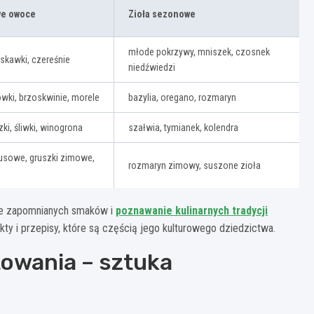
we owoce
Zioła sezonowe
młode pokrzywy, mniszek, czosnek
uskawki, czereśnie
niedźwiedzi
ówki, brzoskwinie, morele
bazylia, oregano, rozmaryn
zki, śliwki, winogrona
szałwia, tymianek, kolendra
usowe, gruszki zimowe,
rozmaryn zimowy, suszone zioła
nie zapomnianych smaków i
poznawanie kulinarnych tradycji
kty i przepisy, które są częścią jego kulturowego dziedzictwa.
owania – sztuka