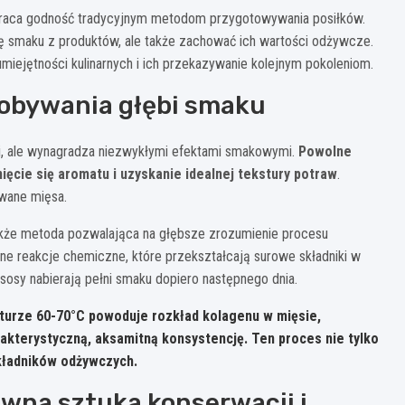
ywraca godność tradycyjnym metodom przygotowywania posiłków.
ę smaku z produktów, ale także zachować ich wartości odżywcze.
miejętności kulinarnych i ich przekazywanie kolejnym pokoleniom.
dobywania głębi smaku
ci, ale wynagradza niezwykłymi efektami smakowymi.
Powolne
ęcie się aromatu i uzyskanie idealnej tekstury potraw
.
owane mięsa.
także metoda pozwalająca na głębsze zrozumienie procesu
e reakcje chemiczne, które przekształcają surowe składniki w
 sosy nabierają pełni smaku dopiero następnego dnia.
turze 60-70°C powoduje rozkład kolagenu w mięsie,
rakterystyczną, aksamitną konsystencję. Ten proces nie tylko
kładników odżywczych.
wna sztuka konserwacji i