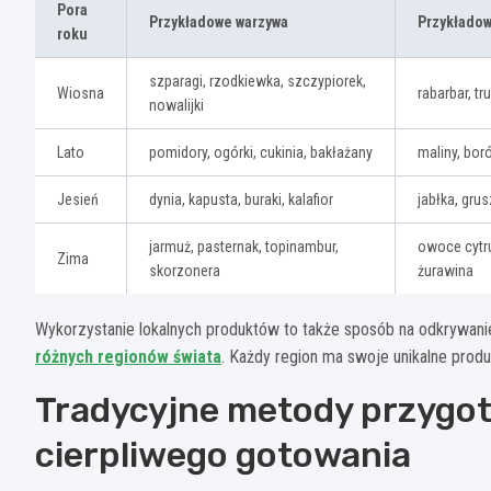
Pora
Przykładowe warzywa
Przykłado
roku
szparagi, rzodkiewka, szczypiorek,
Wiosna
rabarbar, tr
nowalijki
Lato
pomidory, ogórki, cukinia, bakłażany
maliny, bor
Jesień
dynia, kapusta, buraki, kalafior
jabłka, grus
jarmuż, pasternak, topinambur,
owoce cytr
Zima
skorzonera
żurawina
Wykorzystanie lokalnych produktów to także sposób na odkrywa
różnych regionów świata
. Każdy region ma swoje unikalne produ
Tradycyjne metody przygot
cierpliwego gotowania