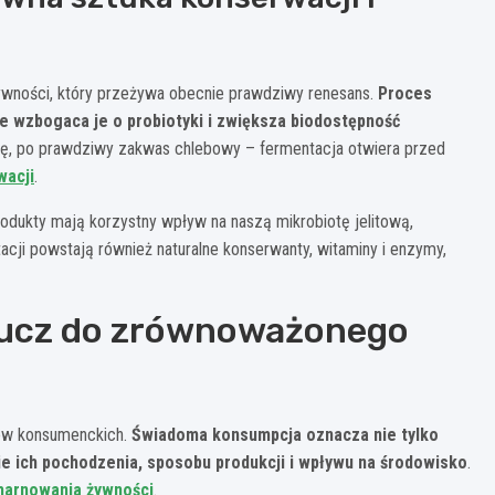
ywności, który przeżywa obecnie prawdziwy renesans.
Proces
że wzbogaca je o probiotyki i zwiększa biodostępność
czę, po prawdziwy zakwas chlebowy – fermentacja otwiera przed
wacji
.
dukty mają korzystny wpływ na naszą mikrobiotę jelitową,
ji powstają również naturalne konserwanty, witaminy i enzymy,
lucz do zrównoważonego
rów konsumenckich.
Świadoma konsumpcja oznacza nie tylko
ie ich pochodzenia, sposobu produkcji i wpływu na środowisko
.
marnowania żywności
.