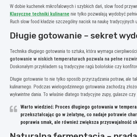
W dobie kuchenek mikrofalowych i szybkich dań, slow food prz
Klasyczne techniki kulinarne
nie tylko pozwalają wydobyć pełni
Ruch slow food kładzie szczególny nacisk na naukę tradycyjnych u
Długie gotowanie – sekret wy
Technika długiego gotowania to sztuka, która wymaga cierpliwoś
gotowanie w niskich temperaturach pozwala na pełne rozwini
Doskonałym przykładem są tradycyjne ragù bolońskie czy konfit
Długie gotowanie to nie tylko sposób przyrządzania potraw, ale 
kulinarnego. Podczas wielogodzinnego gotowania zachodzą złożon
wykwintne dania. To właśnie dlatego tradycyjne zupy, gulasze czy
Warto wiedzieć: Proces długiego gotowania w tempera
przekształcając go w żelatynę, co nadaje potrawie cha
poprawia smak, ale również zwiększa przyswajalność s
Naturalna fermentacja – prada