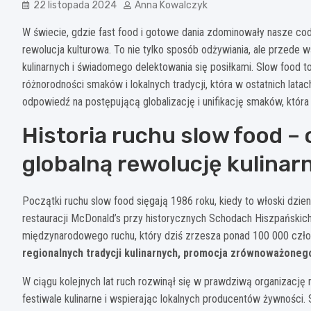
22 listopada 2024
Anna Kowalczyk
W świecie, gdzie fast food i gotowe dania zdominowały nasze cod
rewolucja kulturowa. To nie tylko sposób odżywiania, ale przede w
kulinarnych i świadomego delektowania się posiłkami. Slow food t
różnorodności smaków i lokalnych tradycji, która w ostatnich lat
odpowiedź na postępującą globalizację i unifikację smaków, która 
Historia ruchu slow food –
globalną rewolucję kulinar
Początki ruchu slow food sięgają 1986 roku, kiedy to włoski dzien
restauracji McDonald’s przy historycznych Schodach Hiszpańskich
międzynarodowego ruchu, który dziś zrzesza ponad 100 000 czł
regionalnych tradycji kulinarnych, promocja zrównoważoneg
W ciągu kolejnych lat ruch rozwinął się w prawdziwą organizacj
festiwale kulinarne i wspierając lokalnych producentów żywności