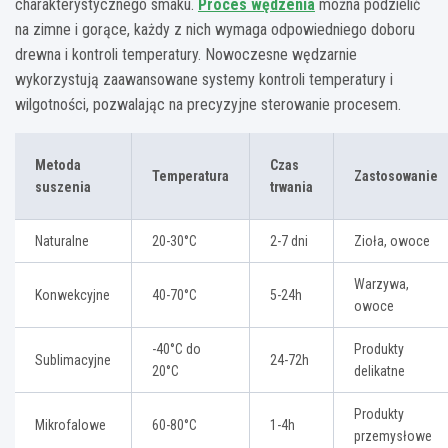
charakterystycznego smaku.
Proces wędzenia
można podzielić
na zimne i gorące, każdy z nich wymaga odpowiedniego doboru
drewna i kontroli temperatury. Nowoczesne wędzarnie
wykorzystują zaawansowane systemy kontroli temperatury i
wilgotności, pozwalając na precyzyjne sterowanie procesem.
Metoda
Czas
Temperatura
Zastosowanie
suszenia
trwania
Naturalne
20-30°C
2-7 dni
Zioła, owoce
Warzywa,
Konwekcyjne
40-70°C
5-24h
owoce
-40°C do
Produkty
Sublimacyjne
24-72h
20°C
delikatne
Produkty
Mikrofalowe
60-80°C
1-4h
przemysłowe