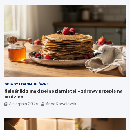
OBIADY I DANIA GŁÓWNE
Naleśniki z mąki pełnoziarnistej – zdrowy przepis na
co dzień
3 sierpnia 2026
Anna Kowalczyk