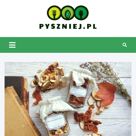
Skip
to
content
pyszniej.pl