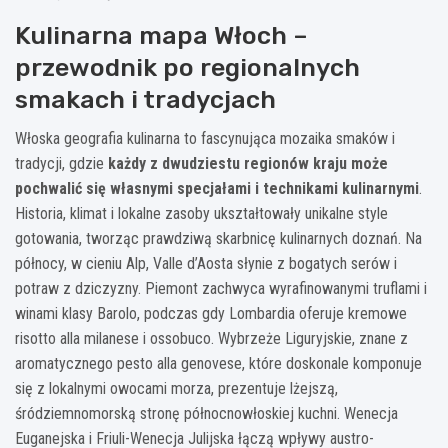
Kulinarna mapa Włoch –
przewodnik po regionalnych
smakach i tradycjach
Włoska geografia kulinarna to fascynująca mozaika smaków i
tradycji, gdzie
każdy z dwudziestu regionów kraju może
pochwalić się własnymi specjałami i technikami kulinarnymi
.
Historia, klimat i lokalne zasoby ukształtowały unikalne style
gotowania, tworząc prawdziwą skarbnicę kulinarnych doznań. Na
północy, w cieniu Alp, Valle d’Aosta słynie z bogatych serów i
potraw z dziczyzny. Piemont zachwyca wyrafinowanymi truflami i
winami klasy Barolo, podczas gdy Lombardia oferuje kremowe
risotto alla milanese i ossobuco. Wybrzeże Liguryjskie, znane z
aromatycznego pesto alla genovese, które doskonale komponuje
się z lokalnymi owocami morza, prezentuje lżejszą,
śródziemnomorską stronę północnowłoskiej kuchni. Wenecja
Euganejska i Friuli-Wenecja Julijska łączą wpływy austro-