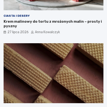
CIASTA I DESERY
Krem malinowy do tortu z mrożonych malin – prosty i
pyszny
27 lipca 2026
Anna Kowalczyk