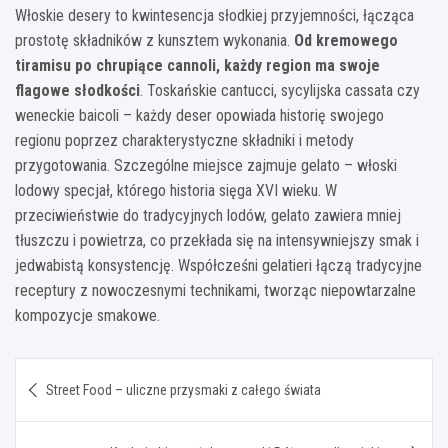
Włoskie desery to kwintesencja słodkiej przyjemności, łącząca
prostotę składników z kunsztem wykonania.
Od kremowego
tiramisu po chrupiące cannoli, każdy region ma swoje
flagowe słodkości
. Toskańskie cantucci, sycylijska cassata czy
weneckie baicoli – każdy deser opowiada historię swojego
regionu poprzez charakterystyczne składniki i metody
przygotowania. Szczególne miejsce zajmuje gelato – włoski
lodowy specjał, którego historia sięga XVI wieku. W
przeciwieństwie do tradycyjnych lodów, gelato zawiera mniej
tłuszczu i powietrza, co przekłada się na intensywniejszy smak i
jedwabistą konsystencję. Współcześni gelatieri łączą tradycyjne
receptury z nowoczesnymi technikami, tworząc niepowtarzalne
kompozycje smakowe.
Nawigacja
Street Food – uliczne przysmaki z całego świata
wpisu