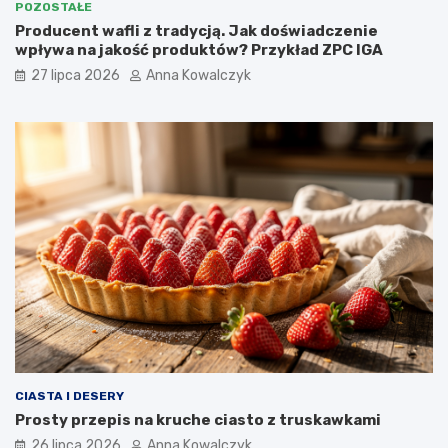
POZOSTAŁE
Producent wafli z tradycją. Jak doświadczenie
wpływa na jakość produktów? Przykład ZPC IGA
27 lipca 2026
Anna Kowalczyk
CIASTA I DESERY
Prosty przepis na kruche ciasto z truskawkami
26 lipca 2026
Anna Kowalczyk