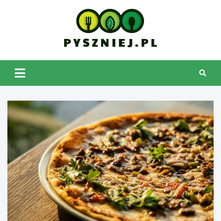
Skip
to
content
pyszniej.pl