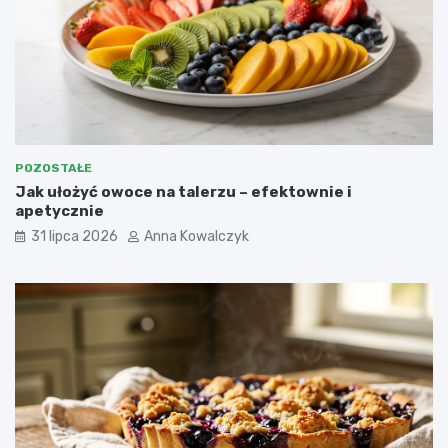
POZOSTAŁE
Jak ułożyć owoce na talerzu – efektownie i
apetycznie
31 lipca 2026
Anna Kowalczyk