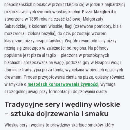
neapolitańskich biedaków przekształciło się w jeden z najbardziej
rozpoznawalnych symboli włoskiej kuchni.
Pizza Margherita
,
stworzona w 1889 roku na cześć królowej Małgorzaty
Sabaudzkiej, z kolorami włoskiej flagi (czerwone pomidory, biała
mozzarella i zielona bazylia), do dziś pozostaje wzorem
klasycznej pizzy neapolitańskiej. Współczesne odmiany pizzy
różnią się znacząco w zależności od regionu. Na północy
popularna jest pizza al taglio – pieczona w prostokątnych
blachach i sprzedawana na wagę, podczas gdy w Neapolu wciąż
dominuje tradycyjna pizza tonda, wypiekana w piecach opalanych
drewnem. Proces przygotowania ciasta na pizzę, opisany również
w artykule o
metodach konserwowania żywności
, wymaga
szczególnej uwagi przy fermentacji i dojrzewaniu ciasta.
Tradycyjne sery i wędliny włoskie
– sztuka dojrzewania i smaku
Włoskie sery i wędliny to prawdziwy skarbiec smaków, który