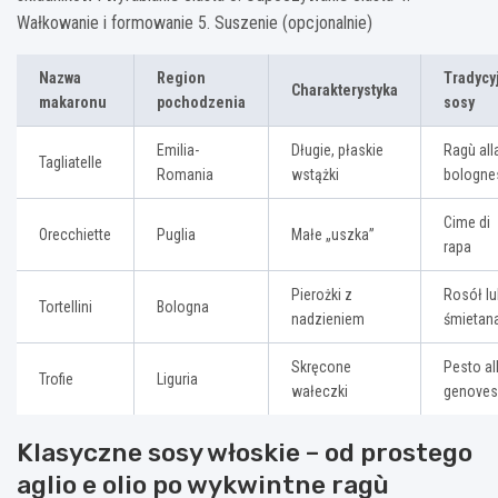
Wałkowanie i formowanie 5. Suszenie (opcjonalnie)
Nazwa
Region
Tradycy
Charakterystyka
makaronu
pochodzenia
sosy
Emilia-
Długie, płaskie
Ragù all
Tagliatelle
Romania
wstążki
bologne
Cime di
Orecchiette
Puglia
Małe „uszka”
rapa
Pierożki z
Rosół lu
Tortellini
Bologna
nadzieniem
śmietan
Skręcone
Pesto al
Trofie
Liguria
wałeczki
genoves
Klasyczne sosy włoskie – od prostego
aglio e olio po wykwintne ragù