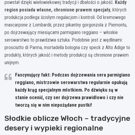
powstał dzięki wielowiekowej tradycji i dbałości o jakość.
Każdy
region posiada własne, chronione prawem specjały
, których
produkcja podlega ścisłym regulacjom i kontroli. Od kremowego
mascarpone z Lombardii, przez pikantny gorgonzola z Piemontu,
po dojrzewający miesiącami parmigiano reggiano – włoskie
serowarstwo to prawdziwa sztuka. Podobnie jest z wędlinami:
prosciutto di Parma, mortadella bologna czy speck z Alto Adige to
produkty, których jakość i metody produkcji są chronione prawem
unijnym.
Fascynujący fakt: Podczas dojrzewania sera parmigiano
reggiano, mistrzowie serowarstwa regularnie opukują
każdy krąg specjalnym młotkiem. Po dźwięku są w
stanie ocenić, czy ser dojrzewa prawidłowo i czy nie
tworzą się w nim niepożądane pustki!
Słodkie oblicze Włoch – tradycyjne
desery i wypieki regionalne