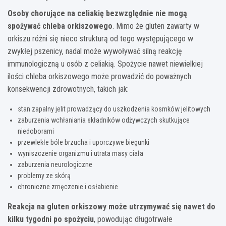
Osoby chorujące na celiakię bezwzględnie nie mogą
spożywać chleba orkiszowego
. Mimo że gluten zawarty w
orkiszu różni się nieco strukturą od tego występującego w
zwykłej pszenicy, nadal może wywoływać silną reakcję
immunologiczną u osób z celiakią. Spożycie nawet niewielkiej
ilości chleba orkiszowego może prowadzić do poważnych
konsekwencji zdrowotnych, takich jak:
stan zapalny jelit prowadzący do uszkodzenia kosmków jelitowych
zaburzenia wchłaniania składników odżywczych skutkujące
niedoborami
przewlekłe bóle brzucha i uporczywe biegunki
wyniszczenie organizmu i utrata masy ciała
zaburzenia neurologiczne
problemy ze skórą
chroniczne zmęczenie i osłabienie
Reakcja na gluten orkiszowy może utrzymywać się nawet do
kilku tygodni po spożyciu
, powodując długotrwałe