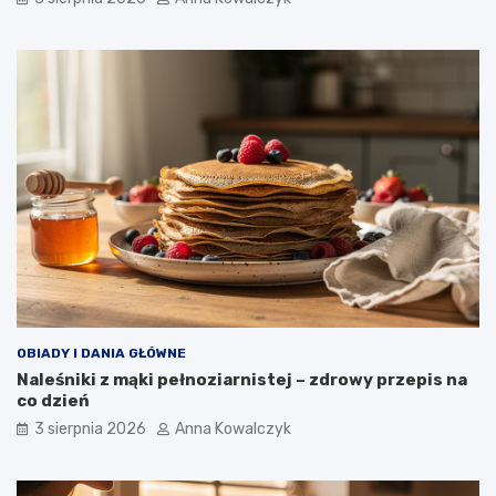
OBIADY I DANIA GŁÓWNE
Naleśniki z mąki pełnoziarnistej – zdrowy przepis na
co dzień
3 sierpnia 2026
Anna Kowalczyk