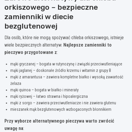
orkiszowego – bezpieczne
zamienniki w diecie
bezglutenowej
Dla osób, które nie mogą spożywać chleba orkiszowego, istnieje
wiele bezpiecznych alternatyw.
Najlepsze zamienniki to
pieczywo przygotowane z
:
mąki gryczanej – bogata w rutynozynę i związki przeciwutleniające
mąki jaglanej – doskonałe źródło krzemu i witamin z grupy B
mąki z amarantusa – zawiera kompletne białko i wysoką zawartość
żelaza
mąki quinoa – bogata w białko i minerały
mąki ryżowej – łatwo strawna i hipoalergiczna
mąki z sorgo – zawiera przeciwutleniacze i nie zawiera glutenu
mieszanek mąk bezglutenowych wzbogaconych błonnikiem
Przy wyborze alternatywnego pieczywa warto zwrócić
uwagę na
: