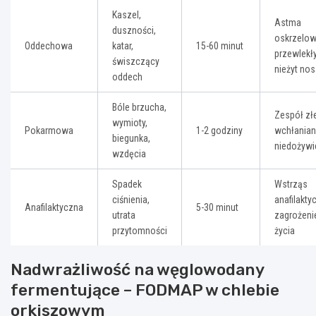
Kaszel,
Astma
duszności,
oskrzelow
Oddechowa
katar,
15-60 minut
przewlekł
świszczący
nieżyt no
oddech
Bóle brzucha,
Zespół zł
wymioty,
Pokarmowa
1-2 godziny
wchłanian
biegunka,
niedożywi
wzdęcia
Spadek
Wstrząs
ciśnienia,
anafilakty
Anafilaktyczna
5-30 minut
utrata
zagrożeni
przytomności
życia
Nadwrażliwość na węglowodany
fermentujące – FODMAP w chlebie
orkiszowym