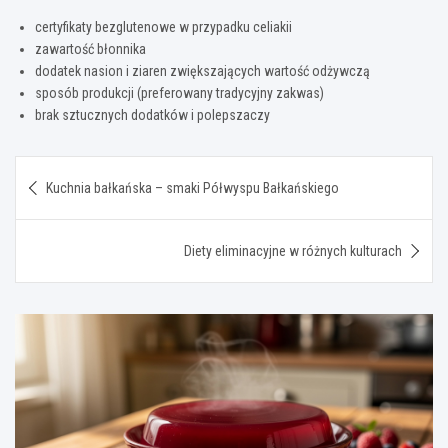
certyfikaty bezglutenowe w przypadku celiakii
zawartość błonnika
dodatek nasion i ziaren zwiększających wartość odżywczą
sposób produkcji (preferowany tradycyjny zakwas)
brak sztucznych dodatków i polepszaczy
Nawigacja
Kuchnia bałkańska – smaki Półwyspu Bałkańskiego
wpisu
Diety eliminacyjne w różnych kulturach