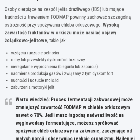
Osoby cierpiące na zespół jelita drażliwego (IBS) lub mające
trudności z trawieniem FODMAP powinny zachować szczególną
ostrożność przy spożywaniu chleba orkiszowego.
Wysoką
zawartość fruktanów w orkiszu może nasilać objawy
żołądkowo-jelitowe
, takie jak:
wzdęcia i uczucie pełności
ostry lub przewlekły dyskomfort brzuszny
nieregularne wypróżnienia (biegunki lub zaparcia)
nadmierna produkcja gazów i związany z tym dyskomfort
nudności i uczucie mdłości
zaburzenia motoryki jelit
Warto wiedzieć: Proces fermentacji zakwasowej może
zmniejszyć zawartość FODMAP w chlebie orkiszowym
nawet o 70%. Jeśli masz łagodną nadwrażliwość na
węglowodany fermentujące, możesz spróbować
spożywać chleb orkiszowy na zakwasie, zaczynając od
małych porcji i obserwując reakcję organizmu. Najlepiej