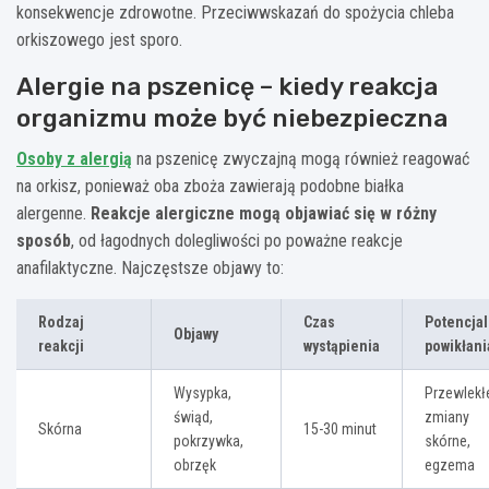
konsekwencje zdrowotne. Przeciwwskazań do spożycia chleba
orkiszowego jest sporo.
Alergie na pszenicę – kiedy reakcja
organizmu może być niebezpieczna
Osoby z alergią
na pszenicę zwyczajną mogą również reagować
na orkisz, ponieważ oba zboża zawierają podobne białka
alergenne.
Reakcje alergiczne mogą objawiać się w różny
sposób
, od łagodnych dolegliwości po poważne reakcje
anafilaktyczne. Najczęstsze objawy to:
Rodzaj
Czas
Potencja
Objawy
reakcji
wystąpienia
powikłani
Wysypka,
Przewlekł
świąd,
zmiany
Skórna
15-30 minut
pokrzywka,
skórne,
obrzęk
egzema