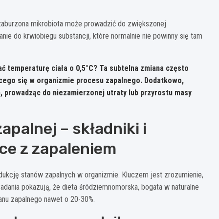
e zaburzona mikrobiota może prowadzić do zwiększonej
anie do krwiobiegu substancji, które normalnie nie powinny się tam
ć temperaturę ciała o 0,5°C? Ta subtelna zmiana często
cego się w organizmie procesu zapalnego. Dodatkowo,
 prowadząc do niezamierzonej utraty lub przyrostu masy
palnej – składniki i
ce z zapaleniem
kcję stanów zapalnych w organizmie. Kluczem jest zrozumienie,
 Badania pokazują, że dieta śródziemnomorska, bogata w naturalne
anu zapalnego nawet o 20-30%.