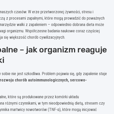
a naszych czasów. W erze przetworzonej żywności, stresu i
lczą z procesami zapalnymi, które mogą prowadzić do poważnych
 narzędzie walki z zapaleniem – odpowiednio dobrana dieta może
wagi organizmu. Współczesne badania naukowe coraz częściej
ja się większość chorób cywilizacyjnych.
lne – jak organizm reaguje
ki
 sobie nie jest szkodliwa. Problem pojawia się, gdy zapalenie staje
 rozwoju chorób autoimmunologicznych, sercowo-
alne, które są produkowane przez komórki układu
a różnymi czynnikami, w tym nieodpowiednią dietą, stresem czy
i czynnika martwicy nowotworów (TNF-α), które mogą inicjować