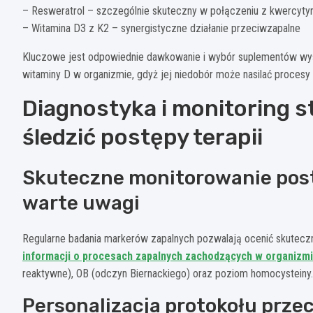
– Resweratrol – szczególnie skuteczny w połączeniu z kwercyty
– Witamina D3 z K2 – synergistyczne działanie przeciwzapalne
Kluczowe jest odpowiednie dawkowanie i wybór suplementów wyso
witaminy D w organizmie, gdyż jej niedobór może nasilać procesy 
Diagnostyka i monitoring s
śledzić postępy terapii
Skuteczne monitorowanie post
warte uwagi
Regularne badania markerów zapalnych pozwalają ocenić skutec
informacji o procesach zapalnych zachodzących w organizm
reaktywne), OB (odczyn Biernackiego) oraz poziom homocysteiny.
Personalizacja protokołu prz