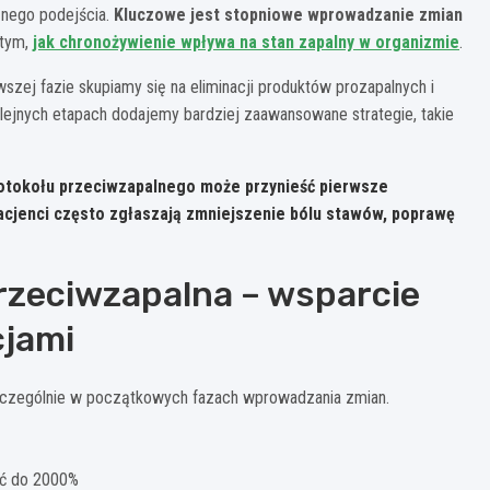
nego podejścia.
Kluczowe jest stopniowe wprowadzanie zmian
 tym,
jak chronożywienie wpływa na stan zapalny w organizmie
.
zej fazie skupiamy się na eliminacji produktów prozapalnych i
jnych etapach dodajemy bardziej zaawansowane strategie, takie
rotokołu przeciwzapalnego może przynieść pierwsze
acjenci często zgłaszają zmniejszenie bólu stawów, poprawę
rzeciwzapalna – wsparcie
cjami
szczególnie w początkowych fazach wprowadzania zmian.
ść do 2000%