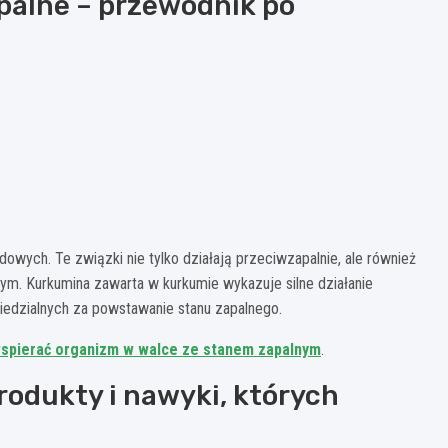
palne – przewodnik po
e
dowych. Te związki nie tylko działają przeciwzapalnie, ale również
ym. Kurkumina zawarta w kurkumie wykazuje silne działanie
dzialnych za powstawanie stanu zapalnego.
spierać organizm w walce ze stanem zapalnym
.
produkty i nawyki, których