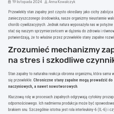
19 listopada 2024
Anna Kowalczyk
Przewlekły stan zapalny jest często określany jako cichy zabójc
zanieczyszczonego środowiska, nasze organizmy nieustannie wa
chorób cywilizacyjnych. Jednak natura wyposażyła nas w potężne
stać się naszym sprzymierzeńcem w dążeniu do zdrowia i równo
potwierdzają, że to właśnie przez przewlekłe stany zapalne rozwi
Zrozumieć mechanizmy zapa
na stres i szkodliwe czynni
Stan zapalny to naturalna reakcja obronna organizmu, która sama w
się przewlekłe.
Chroniczne stany zapalne mogą prowadzić do
naczyniowych, a nawet nowotworowych
.
Kluczową rolę w procesach zapalnych odgrywają cytokiny prozap
odpornościowego. Ich nadmierna produkcja może być spowodowan
brakiem snu. Szczególnie istotna jest rola interleukiny-6 (IL-6) 