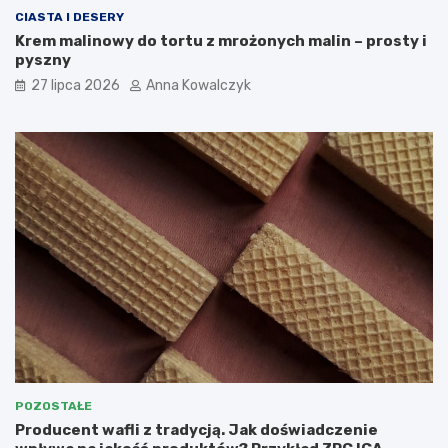
CIASTA I DESERY
Krem malinowy do tortu z mrożonych malin – prosty i
pyszny
27 lipca 2026
Anna Kowalczyk
POZOSTAŁE
Producent wafli z tradycją. Jak doświadczenie