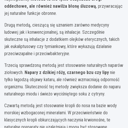
oddechowe, ale również nawilża błonę śluzową
, przywracając
jej naturalne funkcje obronne.
Drugą metodą, cieszącą się uznaniem zarówno medycyny
ludowej jak i konwencjonalnej, są inhalacje. Szczególnie
skuteczne są inhalacje z dodatkiem olejków eterycznych, takich
jak eukaliptusowy czy tymiankowy, które wykazują działanie
przeciwzapalne i przeciwbakteryjne.
Trzecią sprawdzoną metodą jest stosowanie naturalnych naparów
ziołowych.
Napary z dzikiej róży, czarnego bzu czy lipy
nie
tylko łagodzą objawy kataru, ale również wzmacniają odporność
organizmu. Skuteczność tej metody zwiększa dodanie do naparu
naturalnego miodu i świeżo wyciśniętego soku z cytryny.
Czwartą metodą jest stosowanie kropli do nosa na bazie wody
morskiej wzbogaconej minerałami. W przeciwieństwie do
klasycznych kropli obkurczających naczynia krwionośne, te
naturalne preparaty nie uzależniają i mogą być stosowane