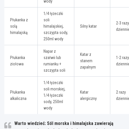
wody
1/4 łyżeczki
Płukanka z
soli
2-3 razy
solą
himalajskiej,
Silny katar
dzienni
himalajską
szczypta sody,
250ml wody
Napar z
Katar z
Płukanka
szałwii lub
1-2 razy
stanem
ziołowa
rumianku +
dzienni
zapalnym
szczypta soli
1/4 łyżeczki
soli morskiej,
Płukanka
Katar
2 razy
1/4 łyżeczki
alkaliczna
alergiczny
dzienni
sody, 250ml
wody
Warto wiedzieć: Sól morska i himalajska zawierają