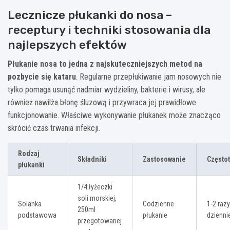
Lecznicze płukanki do nosa –
receptury i techniki stosowania dla
najlepszych efektów
Płukanie nosa to jedna z najskuteczniejszych metod na
pozbycie się kataru
. Regularne przepłukiwanie jam nosowych nie
tylko pomaga usunąć nadmiar wydzieliny, bakterie i wirusy, ale
również nawilża błonę śluzową i przywraca jej prawidłowe
funkcjonowanie. Właściwe wykonywanie płukanek może znacząco
skrócić czas trwania infekcji.
Rodzaj
Składniki
Zastosowanie
Częstot
płukanki
1/4 łyżeczki
soli morskiej,
Solanka
Codzienne
1-2 razy
250ml
podstawowa
płukanie
dzienni
przegotowanej