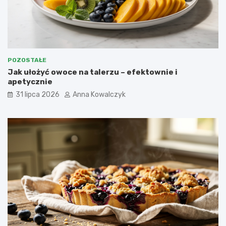
POZOSTAŁE
Jak ułożyć owoce na talerzu – efektownie i
apetycznie
31 lipca 2026
Anna Kowalczyk