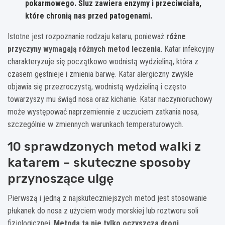
pokarmowego. Śluz zawiera enzymy i przeciwciała,
które chronią nas przed patogenami.
Istotne jest rozpoznanie rodzaju kataru, ponieważ
różne
przyczyny wymagają różnych metod leczenia
. Katar infekcyjny
charakteryzuje się początkowo wodnistą wydzieliną, która z
czasem gęstnieje i zmienia barwę. Katar alergiczny zwykle
objawia się przezroczystą, wodnistą wydzieliną i często
towarzyszy mu świąd nosa oraz kichanie. Katar naczynioruchowy
może występować naprzemiennie z uczuciem zatkania nosa,
szczególnie w zmiennych warunkach temperaturowych.
10 sprawdzonych metod walki z
katarem – skuteczne sposoby
przynoszące ulgę
Pierwszą i jedną z najskuteczniejszych metod jest stosowanie
płukanek do nosa z użyciem wody morskiej lub roztworu soli
fizjologicznej.
Metoda ta nie tylko oczyszcza drogi