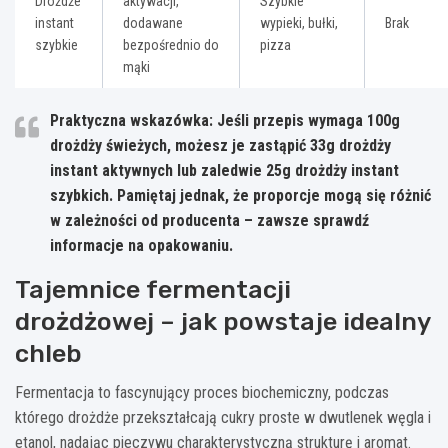
Drożdże
aktywacji,
Szybkie
instant
dodawane
wypieki, bułki,
Brak
szybkie
bezpośrednio do
pizza
mąki
Praktyczna wskazówka: Jeśli przepis wymaga 100g
drożdży świeżych, możesz je zastąpić 33g drożdży
instant aktywnych lub zaledwie 25g drożdży instant
szybkich. Pamiętaj jednak, że proporcje mogą się różnić
w zależności od producenta – zawsze sprawdź
informacje na opakowaniu.
Tajemnice fermentacji
drożdżowej – jak powstaje idealny
chleb
Fermentacja to fascynujący proces biochemiczny, podczas
którego drożdże przekształcają cukry proste w dwutlenek węgla i
etanol, nadając pieczywu charakterystyczną strukturę i aromat.