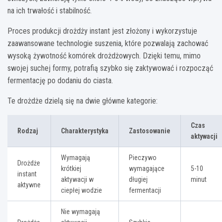
na ich trwałość i stabilność.
Proces produkcji drożdży instant jest złożony i wykorzystuje
zaawansowane technologie suszenia, które pozwalają zachować
wysoką żywotność komórek drożdżowych. Dzięki temu, mimo
swojej suchej formy, potrafią szybko się zaktywować i rozpocząć
fermentację po dodaniu do ciasta.
Te drożdże dzielą się na dwie główne kategorie:
Czas
Rodzaj
Charakterystyka
Zastosowanie
aktywacji
Wymagają
Pieczywo
Drożdże
krótkiej
wymagające
5-10
instant
aktywacji w
długiej
minut
aktywne
ciepłej wodzie
fermentacji
Nie wymagają