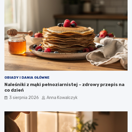
OBIADY I DANIA GŁÓWNE
Naleśniki z mąki pełnoziarnistej – zdrowy przepis na
co dzień
3 sierpnia 2026
Anna Kowalczyk