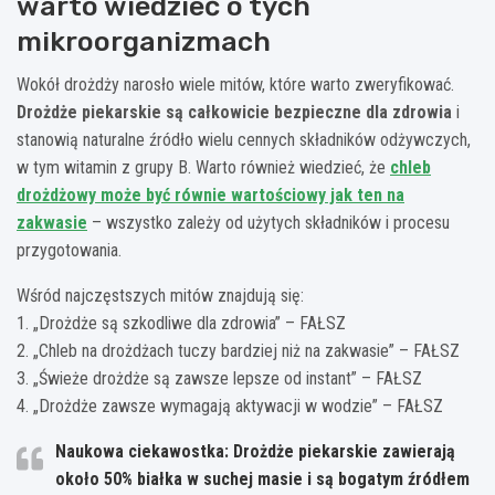
warto wiedzieć o tych
mikroorganizmach
Wokół drożdży narosło wiele mitów, które warto zweryfikować.
Drożdże piekarskie są całkowicie bezpieczne dla zdrowia
i
stanowią naturalne źródło wielu cennych składników odżywczych,
w tym witamin z grupy B. Warto również wiedzieć, że
chleb
drożdżowy może być równie wartościowy jak ten na
zakwasie
– wszystko zależy od użytych składników i procesu
przygotowania.
Wśród najczęstszych mitów znajdują się:
1. „Drożdże są szkodliwe dla zdrowia” – FAŁSZ
2. „Chleb na drożdżach tuczy bardziej niż na zakwasie” – FAŁSZ
3. „Świeże drożdże są zawsze lepsze od instant” – FAŁSZ
4. „Drożdże zawsze wymagają aktywacji w wodzie” – FAŁSZ
Naukowa ciekawostka: Drożdże piekarskie zawierają
około 50% białka w suchej masie i są bogatym źródłem