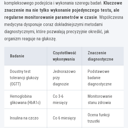
kompleksowego podejścia i wykonania szeregu badań.
Kluczowe
znaczenie ma nie tylko wykonanie pojedynczego testu, ale
regularne monitorowanie parametrów w czasie
. Współczesna
medycyna dysponuje coraz dokładniejszymi metodami
diagnostycznymi, które pozwalają precyzyjnie określić, jak
organizm reaguje na glukozę.
Częstotliwość
Znaczenie
Badanie
wykonywania
diagnostyczne
Doustny test
Jednorazowo
Podstawowe
tolerancji glukozy
przy
badanie
(OGTT)
diagnozie
diagnostyczne
Hemoglobina
Co 3-6
Monitorowanie
glikowana (HbA1c)
miesięcy
stanu zdrowia
Ocena funkcji
Insulina na czczo
Co 6 miesięcy
trzustki