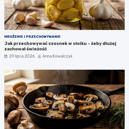
MROŻENIE I PRZECHOWYWANIE
Jak przechowywać czosnek w słoiku – żeby dłużej
zachował świeżość
29 lipca 2026
Anna Kowalczyk