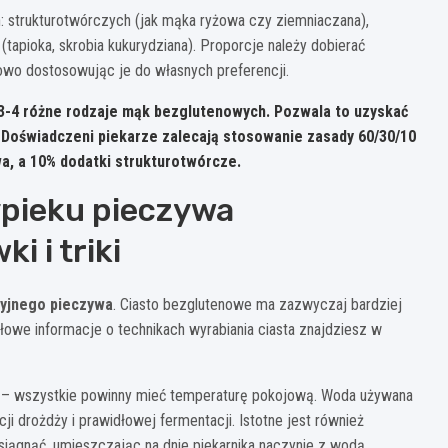
 strukturotwórczych (jak mąka ryżowa czy ziemniaczana),
tapioka, skrobia kukurydziana). Proporcje należy dobierać
owo dostosowując je do własnych preferencji.
c 3-4 różne rodzaje mąk bezglutenowych. Pozwala to uzyskać
Doświadczeni piekarze zalecają stosowanie zasady 60/30/10
, a 10% dodatki strukturotwórcze.
pieku pieczywa
 i triki
cyjnego pieczywa
. Ciasto bezglutenowe ma zazwyczaj bardziej
łowe informacje o technikach wyrabiania ciasta znajdziesz w
 – wszystkie powinny mieć temperaturę pokojową. Woda używana
ji drożdży i prawidłowej fermentacji. Istotne jest również
iągnąć, umieszczając na dnie piekarnika naczynie z wodą.