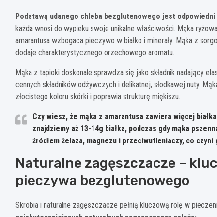
Podstawą udanego chleba bezglutenowego jest odpowiedni
każda wnosi do wypieku swoje unikalne właściwości. Mąka ryżowa
amarantusa wzbogaca pieczywo w białko i minerały. Mąka z sorgo
dodaje charakterystycznego orzechowego aromatu.
Mąka z tapioki doskonale sprawdza się jako składnik nadający el
cennych składników odżywczych i delikatnej, słodkawej nuty. Mąka
złocistego koloru skórki i poprawia strukturę miękiszu.
Czy wiesz, że mąka z amarantusa zawiera więcej białk
znajdziemy aż 13-14g białka, podczas gdy mąka pszen
źródłem żelaza, magnezu i przeciwutleniaczy, co czyni
Naturalne zagęszczacze – kluc
pieczywa bezglutenowego
Skrobia i naturalne zagęszczacze pełnią kluczową rolę w piecze