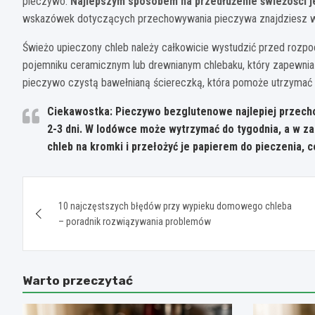
pieczywo.
Najlepszym sposobem na przedłużenie świeżości je
wskazówek dotyczących przechowywania pieczywa znajdziesz w
Świeżo upieczony chleb należy całkowicie wystudzić przed rozp
pojemniku ceramicznym lub drewnianym chlebaku, który zapewnia
pieczywo czystą bawełnianą ściereczką, która pomoże utrzymać 
Ciekawostka: Pieczywo bezglutenowe najlepiej przec
2-3 dni. W lodówce może wytrzymać do tygodnia, a w za
chleb na kromki i przełożyć je papierem do pieczenia, 
Nawigacja
10 najczęstszych błędów przy wypieku domowego chleba
wpisu
– poradnik rozwiązywania problemów
Warto przeczytać