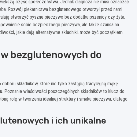
az większą część społeczeństwa. Jednak diagnoza nie musi oznaczać
eba. Rozwój piekarnictwa bezglutenowego otworzył przed nami
zwalają stworzyć pyszne pieczywo bez dodatku pszenicy czy żyta.
pewnienie sobie bezpiecznego pieczywa, ale także szansa na
wości, jakie dają alternatywne składniki, może być początkiem
ów bezglutenowych do
oboru składników, które nie tylko zastąpią tradycyjną mąkę
ku. Poznanie właściwości poszczególnych składników to klucz do
oną rolę w tworzeniu idealnej struktury i smaku pieczywa, dlatego
lutenowych i ich unikalne