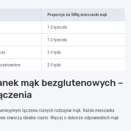
Proporcje na 500g mieszanki mąk
1-2 łyżeczki
1-2 łyżeczki
cze
2-3 łyżki
prozdrowotne
2-3 łyżki
zanek mąk bezglutenowych –
łączenia
 umiejętnym łączeniu różnych rodzajów mąk. Każda mieszanka
lnie stworzą idealne ciasto. Więcej o doborze odpowiednich mąk