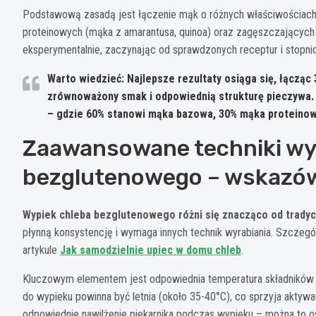
Podstawową zasadą jest łączenie mąk o różnych właściwościach:
proteinowych (mąka z amarantusa, quinoa) oraz zagęszczających (
eksperymentalnie, zaczynając od sprawdzonych receptur i stopni
Warto wiedzieć: Najlepsze rezultaty osiąga się, łączą
zrównoważony smak i odpowiednią strukturę pieczywa. 
– gdzie 60% stanowi mąka bazowa, 30% mąka proteinowa
Zaawansowane techniki wy
bezglutenowego – wskazówki
Wypiek chleba bezglutenowego różni się znacząco od trady
płynną konsystencję i wymaga innych technik wyrabiania. Szczegó
artykule
Jak samodzielnie upiec w domu chleb
.
Kluczowym elementem jest odpowiednia temperatura składników
do wypieku powinna być letnia (około 35-40°C), co sprzyja aktywac
odpowiednie nawilżenie piekarnika podczas wypieku – można to os