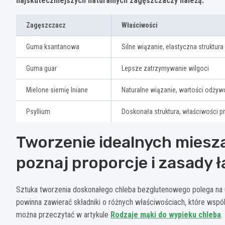
najskuteczniejszych naturalnych zagęszczaczy należą:
Zagęszczacz
Właściwości
Guma ksantanowa
Silne wiązanie, elastyczna struktura
Guma guar
Lepsze zatrzymywanie wilgoci
Mielone siemię lniane
Naturalne wiązanie, wartości odżyw
Psyllium
Doskonała struktura, właściwości 
Tworzenie idealnych mies
poznaj proporcje i zasady 
Sztuka tworzenia doskonałego chleba bezglutenowego polega na
powinna zawierać składniki o różnych właściwościach, które wspó
można przeczytać w artykule
Rodzaje mąki do wypieku chleba
.