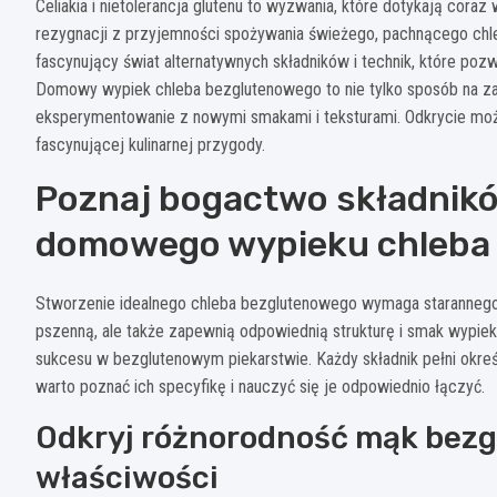
Celiakia i nietolerancja glutenu to wyzwania, które dotykają cor
rezygnacji z przyjemności spożywania świeżego, pachnącego chl
fascynujący świat alternatywnych składników i technik, które po
Domowy wypiek chleba bezglutenowego to nie tylko sposób na za
eksperymentowanie z nowymi smakami i teksturami. Odkrycie możli
fascynującej kulinarnej przygody.
Poznaj bogactwo składnik
domowego wypieku chleba
Stworzenie idealnego chleba bezglutenowego wymaga starannego d
pszenną, ale także zapewnią odpowiednią strukturę i smak wypie
sukcesu w bezglutenowym piekarstwie. Każdy składnik pełni określ
warto poznać ich specyfikę i nauczyć się je odpowiednio łączyć.
Odkryj różnorodność mąk bezg
właściwości