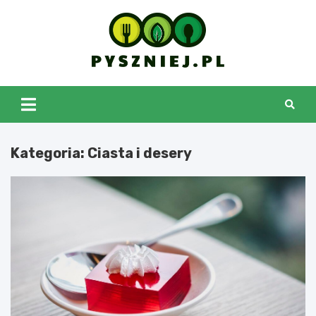
Skip
to
content
pyszniej.pl
Kategoria:
Ciasta i desery