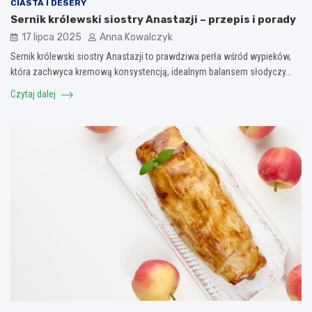
CIASTA I DESERY
Sernik królewski siostry Anastazji – przepis i porady
17 lipca 2025
Anna Kowalczyk
Sernik królewski siostry Anastazji to prawdziwa perła wśród wypieków,
która zachwyca kremową konsystencją, idealnym balansem słodyczy…
Czytaj dalej