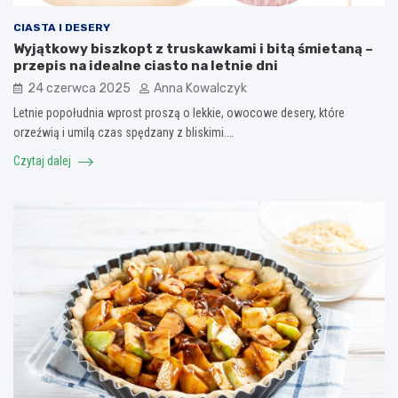
CIASTA I DESERY
Wyjątkowy biszkopt z truskawkami i bitą śmietaną –
przepis na idealne ciasto na letnie dni
24 czerwca 2025
Anna Kowalczyk
Letnie popołudnia wprost proszą o lekkie, owocowe desery, które
orzeźwią i umilą czas spędzany z bliskimi.…
Czytaj dalej