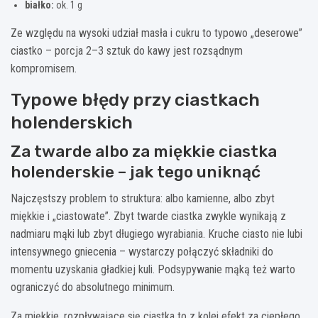
białko:
ok. 1 g
Ze względu na wysoki udział masła i cukru to typowo „deserowe”
ciastko – porcja 2–3 sztuk do kawy jest rozsądnym
kompromisem.
Typowe błędy przy ciastkach
holenderskich
Za twarde albo za miękkie ciastka
holenderskie – jak tego uniknąć
Najczęstszy problem to struktura: albo kamienne, albo zbyt
miękkie i „ciastowate”. Zbyt twarde ciastka zwykle wynikają z
nadmiaru mąki lub zbyt długiego wyrabiania. Kruche ciasto nie lubi
intensywnego gniecenia – wystarczy połączyć składniki do
momentu uzyskania gładkiej kuli. Podsypywanie mąką też warto
ograniczyć do absolutnego minimum.
Za miękkie, rozpływające się ciastka to z kolei efekt za ciepłego