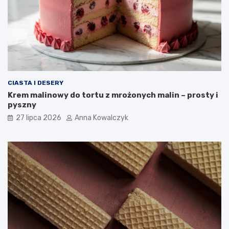
CIASTA I DESERY
Krem malinowy do tortu z mrożonych malin – prosty i
pyszny
27 lipca 2026
Anna Kowalczyk