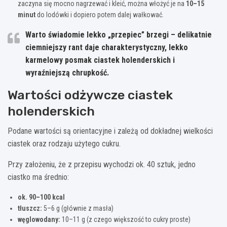
zaczyna się mocno nagrzewać i kleić, można włożyć je na
10–15
minut
do lodówki i dopiero potem dalej wałkować.
Warto świadomie lekko „przepiec” brzegi – delikatnie
ciemniejszy rant daje charakterystyczny, lekko
karmelowy posmak ciastek holenderskich i
wyraźniejszą chrupkość.
Wartości odżywcze ciastek
holenderskich
Podane wartości są orientacyjne i zależą od dokładnej wielkości
ciastek oraz rodzaju użytego cukru.
Przy założeniu, że z przepisu wychodzi ok. 40 sztuk, jedno
ciastko ma średnio:
ok. 90–100 kcal
tłuszcz:
5–6 g (głównie z masła)
węglowodany:
10–11 g (z czego większość to cukry proste)