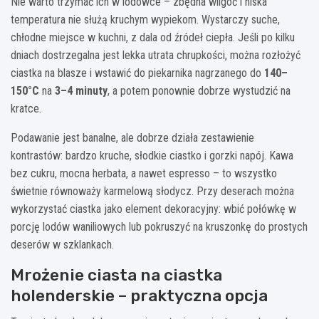
Nie warto trzymać ich w lodówce – zbędna wilgoć i niska
temperatura nie służą kruchym wypiekom. Wystarczy suche,
chłodne miejsce w kuchni, z dala od źródeł ciepła. Jeśli po kilku
dniach dostrzegalna jest lekka utrata chrupkości, można rozłożyć
ciastka na blasze i wstawić do piekarnika nagrzanego do
140–
150°C
na
3–4 minuty
, a potem ponownie dobrze wystudzić na
kratce.
Podawanie jest banalne, ale dobrze działa zestawienie
kontrastów: bardzo kruche, słodkie ciastko i gorzki napój. Kawa
bez cukru, mocna herbata, a nawet espresso – to wszystko
świetnie równoważy karmelową słodycz. Przy deserach można
wykorzystać ciastka jako element dekoracyjny: wbić połówkę w
porcję lodów waniliowych lub pokruszyć na kruszonkę do prostych
deserów w szklankach.
Mrożenie ciasta na ciastka
holenderskie – praktyczna opcja