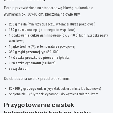
Porcja przewidziana na standardową blachę piekarnika o
wymiarach ok. 30×40 cm, pieczoną na dwie tury.
250 g masła
(min. 82% tłuszczu, w temperaturze pokojowej)
150 g cukru
(najlepiej drobnego do wypieków)
1 opakowanie cukru wanilinowego
(ok. 8–10 g) lub 1 łyżeczka pasty
waniliowej
1 jajko
średnie (M), w temperaturze pokojowej
350 g mąki pszennej
typ 450–500
1 łyżeczka proszku do pieczenia
(płaska)
1 łyżeczka cynamonu
(czubata)
szczypta soli
Do obtoczenia ciastek przed pieczeniem:
80–100 g grubego cukru
(kryształ, cukier perlisty lub trzcinowy)
opcjonalnie: 1/2 łyżeczki cynamonu do wymieszania z cukrem
Przygotowanie ciastek
holenderskich krok po kroku