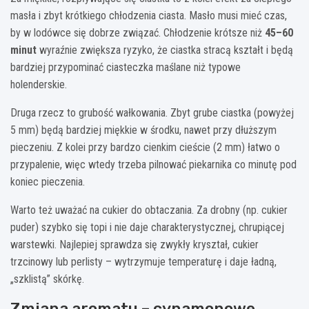
masła i zbyt krótkiego chłodzenia ciasta. Masło musi mieć czas,
by w lodówce się dobrze związać. Chłodzenie krótsze niż
45–60
minut
wyraźnie zwiększa ryzyko, że ciastka stracą kształt i będą
bardziej przypominać ciasteczka maślane niż typowe
holenderskie.
Druga rzecz to grubość wałkowania. Zbyt grube ciastka (powyżej
5 mm) będą bardziej miękkie w środku, nawet przy dłuższym
pieczeniu. Z kolei przy bardzo cienkim cieście (2 mm) łatwo o
przypalenie, więc wtedy trzeba pilnować piekarnika co minutę pod
koniec pieczenia.
Warto też uważać na cukier do obtaczania. Za drobny (np. cukier
puder) szybko się topi i nie daje charakterystycznej, chrupiącej
warstewki. Najlepiej sprawdza się zwykły kryształ, cukier
trzcinowy lub perlisty – wytrzymuje temperaturę i daje ładną,
„szklistą” skórkę.
Zmiana aromatu – cynamonowe,