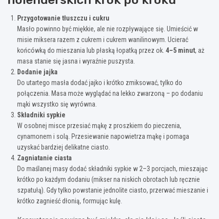
Przygotowanie tłuszczu i cukru
Masło powinno być miękkie, ale nie rozpływające się. Umieścić w
misie miksera razem z cukrem i cukrem wanilinowym. Ucierać
końcówką do mieszania lub płaską łopatką przez ok.
4–5 minut
, aż
masa stanie się jasna i wyraźnie puszysta.
Dodanie jajka
Do utartego masła dodać jajko i krótko zmiksować, tylko do
połączenia. Masa może wyglądać na lekko zwarzoną – po dodaniu
mąki wszystko się wyrówna.
Składniki sypkie
W osobnej misce przesiać mąkę z proszkiem do pieczenia,
cynamonem i solą. Przesiewanie napowietrza mąkę i pomaga
uzyskać bardziej delikatne ciasto.
Zagniatanie ciasta
Do maślanej masy dodać składniki sypkie w 2–3 porcjach, mieszając
krótko po każdym dodaniu (mikser na niskich obrotach lub ręcznie
szpatułą). Gdy tylko powstanie jednolite ciasto, przerwać mieszanie i
krótko zagnieść dłonią, formując kulę.