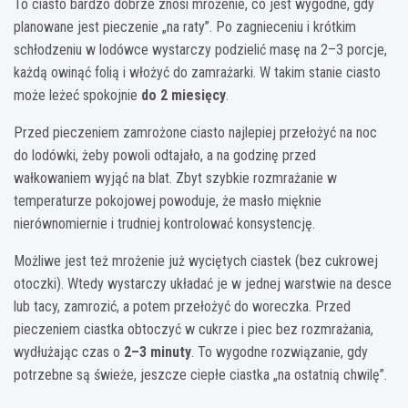
To ciasto bardzo dobrze znosi mrożenie, co jest wygodne, gdy
planowane jest pieczenie „na raty”. Po zagnieceniu i krótkim
schłodzeniu w lodówce wystarczy podzielić masę na 2–3 porcje,
każdą owinąć folią i włożyć do zamrażarki. W takim stanie ciasto
może leżeć spokojnie
do 2 miesięcy
.
Przed pieczeniem zamrożone ciasto najlepiej przełożyć na noc
do lodówki, żeby powoli odtajało, a na godzinę przed
wałkowaniem wyjąć na blat. Zbyt szybkie rozmrażanie w
temperaturze pokojowej powoduje, że masło mięknie
nierównomiernie i trudniej kontrolować konsystencję.
Możliwe jest też mrożenie już wyciętych ciastek (bez cukrowej
otoczki). Wtedy wystarczy układać je w jednej warstwie na desce
lub tacy, zamrozić, a potem przełożyć do woreczka. Przed
pieczeniem ciastka obtoczyć w cukrze i piec bez rozmrażania,
wydłużając czas o
2–3 minuty
. To wygodne rozwiązanie, gdy
potrzebne są świeże, jeszcze ciepłe ciastka „na ostatnią chwilę”.