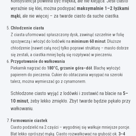
Konsystencja powinna być miękka, ale nie klejąca. Jeśli ciasto
wyraźnie się klei, można podsypać
maksymalnie 1–2 łyżkami
mąki
, ale nie więcej – za twarde ciasto da suche ciastka.
Chłodzenie ciasta
Z ciasta uformować spłaszczony dysk, zawinąć szczelnie w folię
spożywczą i włożyć do lodówki na
minimum 60 minut
. Dłuższe
chłodzenie (nawet całą noc) tylko poprawi strukturę – masło dobrze
się zestali, a ciastka mniej będą się rozpływać w pieczeniu.
Przygotowanie do wałkowania
Piekarnik nagrzać do
180°C, grzanie góra–dół
. Blachę wyłożyć
papierem do pieczenia. Cukier do obtaczania wysypać na szeroki
talerz, można wymieszać go z cynamonem.
Schłodzone ciasto wyjąć z lodówki i zostawić na blacie na
5–
10 minut
, żeby lekko zmiękło. Zbyt twarde będzie pękało przy
wałkowaniu.
Formowanie ciastek
Ciasto podzielić na 2 części – wygodniej się wałkuje mniejsze porcje.
Blat lekko oprószyć mąką. Ciasto rozwałkować na grubość ok.
3–4