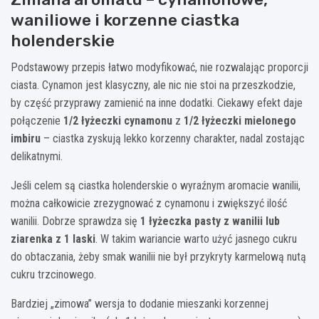
waniliowe i korzenne ciastka
holenderskie
Podstawowy przepis łatwo modyfikować, nie rozwalając proporcji
ciasta. Cynamon jest klasyczny, ale nic nie stoi na przeszkodzie,
by część przyprawy zamienić na inne dodatki. Ciekawy efekt daje
połączenie
1/2 łyżeczki cynamonu
z
1/2 łyżeczki mielonego
imbiru
– ciastka zyskują lekko korzenny charakter, nadal zostając
delikatnymi.
Jeśli celem są ciastka holenderskie o wyraźnym aromacie wanilii,
można całkowicie zrezygnować z cynamonu i zwiększyć ilość
wanilii. Dobrze sprawdza się
1 łyżeczka pasty z wanilii lub
ziarenka z 1 laski
. W takim wariancie warto użyć jasnego cukru
do obtaczania, żeby smak wanilii nie był przykryty karmelową nutą
cukru trzcinowego.
Bardziej „zimowa” wersja to dodanie mieszanki korzennej