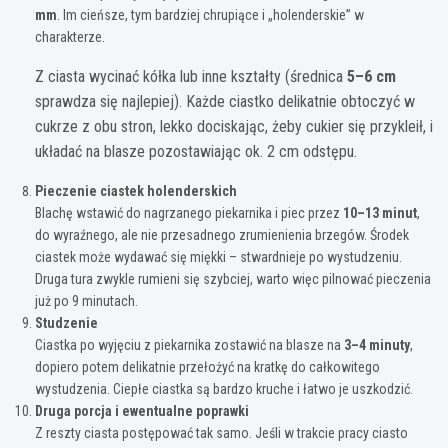
mm
. Im cieńsze, tym bardziej chrupiące i „holenderskie” w
charakterze.
Z ciasta wycinać kółka lub inne kształty (średnica
5–6 cm
sprawdza się najlepiej). Każde ciastko delikatnie obtoczyć w
cukrze z obu stron, lekko dociskając, żeby cukier się przykleił, i
układać na blasze pozostawiając ok. 2 cm odstępu.
Pieczenie ciastek holenderskich
Blachę wstawić do nagrzanego piekarnika i piec przez
10–13 minut
,
do wyraźnego, ale nie przesadnego zrumienienia brzegów. Środek
ciastek może wydawać się miękki – stwardnieje po wystudzeniu.
Druga tura zwykle rumieni się szybciej, warto więc pilnować pieczenia
już po 9 minutach.
Studzenie
Ciastka po wyjęciu z piekarnika zostawić na blasze na
3–4 minuty
,
dopiero potem delikatnie przełożyć na kratkę do całkowitego
wystudzenia. Ciepłe ciastka są bardzo kruche i łatwo je uszkodzić.
Druga porcja i ewentualne poprawki
Z reszty ciasta postępować tak samo. Jeśli w trakcie pracy ciasto