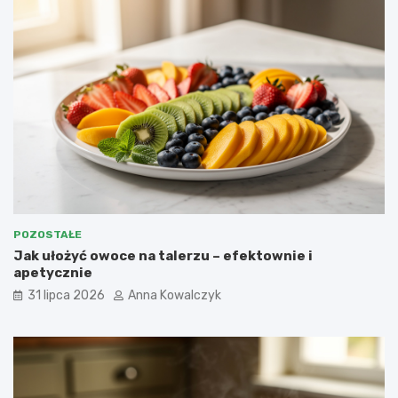
POZOSTAŁE
Jak ułożyć owoce na talerzu – efektownie i
apetycznie
31 lipca 2026
Anna Kowalczyk