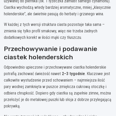
używanej do piernika (ok. 1 łyżeczka zamiast samego cynamonu).
Ciastka wychodzą wtedy bardziej aromatyczne, mniej „klasycznie
holenderskie”, ale świetnie pasują do herbaty i grzanego wina.
W każdej z tych wersji struktura ciasta pozostaje taka sama –
zmienia się tylko profil smakowy, więc nie trzeba żadnych
dodatkowych korekt w ilości mąki czy tłuszczu.
Przechowywanie i podawanie
ciastek holenderskich
Odpowiednio upieczone i przechowywane ciastka holenderskie
potrafią zachować świeżość nawet
2–3 tygodnie
. Kluczowe jest
całkowite wystudzenie przed schowaniem – najmniejsza ilość
pary wodnej zamknięta w puszce zmiękcza cukrową otoczkę i
odbiera chrupkość. Dopiero gdy ciastka są zupełnie zimne, można
przełożyć je do metalowej puszki lub słoja z dobrze przylegającą
pokrywką.