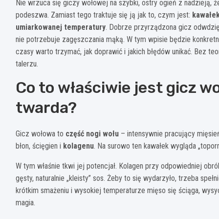
Nie wrzuca się giczy wołowej na szybki, ostry ogień z nadzieją, 
podeszwa. Zamiast tego traktuje się ją jak to, czym jest:
kawałek
umiarkowanej temperatury
. Dobrze przyrządzona gicz odwdzię
nie potrzebuje zagęszczania mąką. W tym wpisie będzie konkretnie
czasy warto trzymać, jak doprawić i jakich błędów unikać. Bez teori
talerzu.
Co to właściwie jest gicz w
twarda?
Gicz wołowa to
część nogi wołu
– intensywnie pracujący mięsień
błon, ścięgien i
kolagenu
. Na surowo ten kawałek wygląda „topor
W tym właśnie tkwi jej potencjał. Kolagen przy odpowiedniej obr
gęsty, naturalnie „kleisty” sos. Żeby to się wydarzyło, trzeba spełn
krótkim smażeniu i wysokiej temperaturze mięso się ściąga, wysyc
magia.