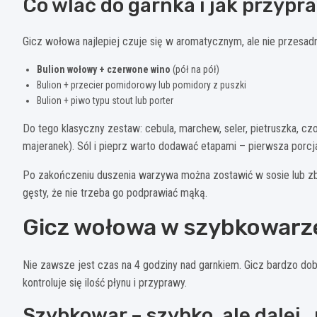
Co wlać do garnka i jak przypr
Gicz wołowa najlepiej czuje się w aromatycznym, ale nie przesa
Bulion wołowy + czerwone wino
(pół na pół)
Bulion + przecier pomidorowy lub pomidory z puszki
Bulion + piwo typu stout lub porter
Do tego klasyczny zestaw: cebula, marchew, seler, pietruszka, czosn
majeranek). Sól i pieprz warto dodawać etapami – pierwsza porcj
Po zakończeniu duszenia warzywa można zostawić w sosie lub zbl
gęsty, że nie trzeba go podprawiać mąką.
Gicz wołowa w szybkowarz
Nie zawsze jest czas na 4 godziny nad garnkiem. Gicz bardzo do
kontroluje się ilość płynu i przyprawy.
Szybkowar – szybko, ale dalej 