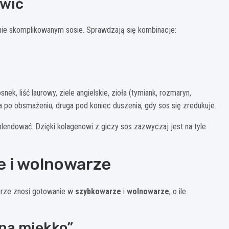
awić
dnie skomplikowanym sosie. Sprawdzają się kombinacje:
ek, liść laurowy, ziele angielskie, zioła (tymiank, rozmaryn,
a po obsmażeniu, druga pod koniec duszenia, gdy sos się zredukuje.
endować. Dzięki kolagenowi z giczy sos zazwyczaj jest na tyle
e i wolnowarze
brze znosi gotowanie w
szybkowarze
i
wolnowarze
, o ile
„na miękko”