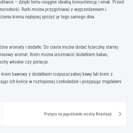
dówce – dzięki temu osiągnie idealną konsystencję i smak. Przed
ednorodność. Rurki można przygotować z wyprzedzeniem i
żeniu kremu najlepiej spożyć je tego samego dnia.
różne aromaty i dodatki. Do ciasta można dodać łyżeczkę startej
ytrusowy aromat. Krem można urozmaicić dodatkiem kakao,
chy włoskie czy pistacje.
 krem kawowy z dodatkiem rozpuszczalnej kawy lub krem z
ając ich końce w roztopionej czekoladzie i posypując migdałami
Przepis na jagodzianki siostry Anastazji