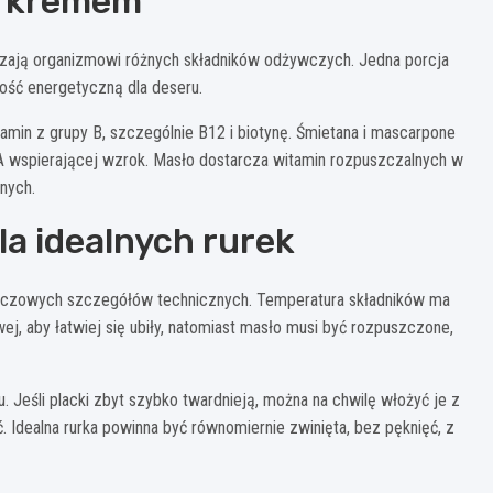
z kremem
czają organizmowi różnych składników odżywczych. Jedna porcja
tość energetyczną dla deseru.
min z grupy B, szczególnie B12 i biotynę. Śmietana i mascarpone
A wspierającej wzrok. Masło dostarcza witamin rozpuszczalnych w
nych.
a idealnych rurek
 kluczowych szczegółów technicznych. Temperatura składników ma
, aby łatwiej się ubiły, natomiast masło musi być rozpuszczone,
 Jeśli placki zbyt szybko twardnieją, można na chwilę włożyć je z
 Idealna rurka powinna być równomiernie zwinięta, bez pęknięć, z