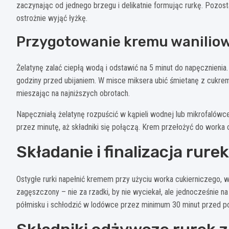
zaczynając od jednego brzegu i delikatnie formując rurkę. Pozost
ostrożnie wyjąć łyżkę.
Przygotowanie kremu wanilio
Żelatynę zalać ciepłą wodą i odstawić na 5 minut do napęcznien
godziny przed ubijaniem. W misce miksera ubić śmietanę z cukre
mieszając na najniższych obrotach.
Napęczniałą żelatynę rozpuścić w kąpieli wodnej lub mikrofalówc
przez minutę, aż składniki się połączą. Krem przełożyć do worka
Składanie i finalizacja rurek
Ostygłe rurki napełnić kremem przy użyciu worka cukierniczego, w
zagęszczony – nie za rzadki, by nie wyciekał, ale jednocześnie na 
półmisku i schłodzić w lodówce przez minimum 30 minut przed p