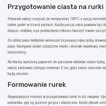
Przygotowanie ciasta na rurki
Piekarnik należy rozgrzać do temperatury 180°C z opcją termoobi
cukier puder w trzech partiach. Każda porcja cukru powinna być d
lśniąca i stabilna, a po podniesieniu miksera tworzyć trwałe szczyt
Do ubitej piany delikatnie wmieszać przesianą mąkę łyżką drewnia
piany. Następnie dodać ostudzone masło i ekstrakt waniliowy, mie
konsystencji.
Na blachę wyłożoną papierem do pieczenia nakładać ciasto łyżką,
należy zachować odstępy minimum 5 cm, gdyż ciasto znacznie się
będą złociste.
Formowanie rurek
Najważniejszy moment w przygotowaniu rurek to ich zwijanie. Upi
piekarnika, gdy są jeszcze gorące i elastyczne. Każdy placek ostr