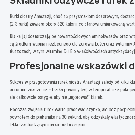
Składniki odżywcze rurek 
Rurki siostry Anastazji, choć są przysmakiem deserowym, dostar
(2-3 rurki) zawiera około 320 kalorii, co stanowi umiarkowaną war
Białka jaj dostarczają pełnowartościowych aminokwasów oraz wita
są źródłem wapnia niezbędnego dla zdrowia kości oraz witaminy 
tłuszczach, w tym witaminę D i E o właściwościach antyoksydacyj
Profesjonalne wskazówki dl
Sukces w przygotowaniu rurek siostry Anastazji zależy od kilku
ogromne znaczenie – białka powinny być w temperaturze pokojowej
ale całkowicie ostygłe, aby nie „ugotować” białek.
Podczas zwijania rurek warto pracować szybko, ale bez pośpiechu.
powrotem do piekarnika na 30 sekund, aby odzyskały elastyczność.
lekko zachodzącymi na siebie brzegami.