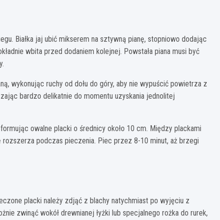
egu. Białka jaj ubić mikserem na sztywną pianę, stopniowo dodając
okładnie wbita przed dodaniem kolejnej. Powstała piana musi być
y.
ną, wykonując ruchy od dołu do góry, aby nie wypuścić powietrza z
szając bardzo delikatnie do momentu uzyskania jednolitej
 formując owalne placki o średnicy około 10 cm. Między plackami
 rozszerza podczas pieczenia. Piec przez 8-10 minut, aż brzegi
eczone placki należy zdjąć z blachy natychmiast po wyjęciu z
ożnie zwinąć wokół drewnianej łyżki lub specjalnego rożka do rurek,