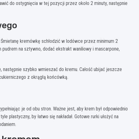
awić do ostygnięcia w tej pozycji przez około 2 minuty, następnie
wego
ia. Śmietanę kremówkę schłodzić w lodówce przez minimum 2
m pudrem na sztywno, dodać ekstrakt waniliowy i mascarpone,
e, następnie szybko wmieszać do kremu. Całość ubijać jeszcze
 cukierniczego z okrągłą końcówką.
ypełniając je od obu stron. Ważne jest, aby krem był odpowiednio
tyle plastyczny, by łatwo się nakładał. Gotowe rurki ułożyć na
odaniem.