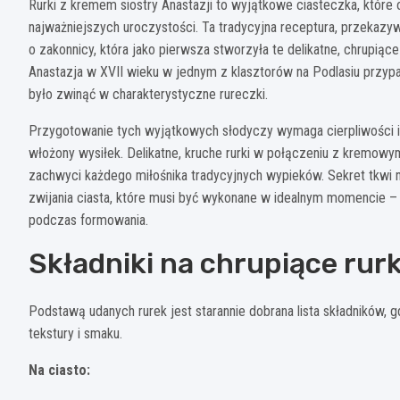
Rurki z kremem siostry Anastazji to wyjątkowe ciasteczka, które o
najważniejszych uroczystości. Ta tradycyjna receptura, przekazy
o zakonnicy, która jako pierwsza stworzyła te delikatne, chrupiące
Anastazja w XVII wieku w jednym z klasztorów na Podlasiu przypa
było zwinąć w charakterystyczne rureczki.
Przygotowanie tych wyjątkowych słodyczy wymaga cierpliwości i
włożony wysiłek. Delikatne, kruche rurki w połączeniu z kremo
zachwyci każdego miłośnika tradycyjnych wypieków. Sekret tkwi ni
zwijania ciasta, które musi być wykonane w idealnym momencie – gd
podczas formowania.
Składniki na chrupiące rurk
Podstawą udanych rurek jest starannie dobrana lista składników, g
tekstury i smaku.
Na ciasto: