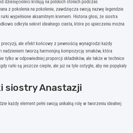
d dziesięcioleci królują na polskich stołach podczas
wana z pokolenia na pokolenie, zawdzięcza swoją nazwę legendzie
 rurki wypełnione aksamitnym kremem. Historia głosi, że siostra
dkowo odkryła sekret idealnego ciasta, które po upieczeniu można
 precyzji, ale efekt końcowy z pewnością wynagrodzi każdy
wym nadzieniem tworzą harmonijną kompozycję smaków, która
e tylko w odpowiedniej proporcji składników, ale także w technice
y rurki są jeszcze ciepłe, ale już na tyle ostygłe, aby nie popękały
i siostry Anastazji
dzie każdy element pełni swoją unikalną rolę w tworzeniu idealnej