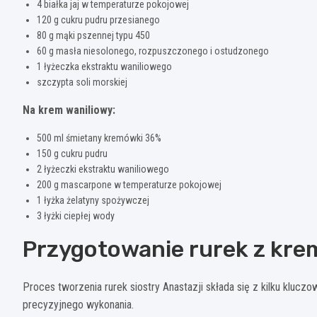
4 białka jaj w temperaturze pokojowej
120 g cukru pudru przesianego
80 g mąki pszennej typu 450
60 g masła niesolonego, rozpuszczonego i ostudzonego
1 łyżeczka ekstraktu waniliowego
szczypta soli morskiej
Na krem waniliowy:
500 ml śmietany kremówki 36%
150 g cukru pudru
2 łyżeczki ekstraktu waniliowego
200 g mascarpone w temperaturze pokojowej
1 łyżka żelatyny spożywczej
3 łyżki ciepłej wody
Przygotowanie rurek z kre
Proces tworzenia rurek siostry Anastazji składa się z kilku kluc
precyzyjnego wykonania.