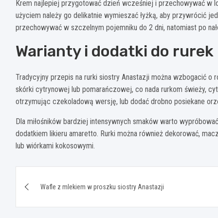
Krem najlepiej przygotować dzień wcześniej i przechowywać w lo
użyciem należy go delikatnie wymieszać łyżką, aby przywrócić j
przechowywać w szczelnym pojemniku do 2 dni, natomiast po nało
Warianty i dodatki do rurek
Tradycyjny przepis na rurki siostry Anastazji można wzbogacić o 
skórki cytrynowej lub pomarańczowej, co nada rurkom świeży, c
otrzymując czekoladową wersję, lub dodać drobno posiekane orze
Dla miłośników bardziej intensywnych smaków warto wypróbować
dodatkiem likieru amaretto. Rurki można również dekorować, macz
lub wiórkami kokosowymi.
Nawigacja
Wafle z mlekiem w proszku siostry Anastazji
wpisu