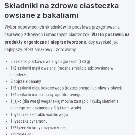
Składniki na zdrowe ciasteczka
owsiane z bakaliami
Wybór odpowiednich składników to podstawa przygotowania
naprawdę zdrowych i smacznych ciasteczek.
Warto postawić na
produkty organiczne i nieprzetworzone
, aby uzyskać jak
najlepszy efekt smakowy i zdrowotny.
2 szklanki płatków owsianych górskich (180 g)
1/2 szklanki mąki owsianej (można zmielić płatki owsiane w
blenderze)
2 dojrzałe banany
1/3 szklanki oleju kokosowego (roztopionego) lub oliwy z oliwek
1/4 szklanki miodu lub syropu klonowego
1 jajko (dla wersji wegańskiej można zastąpić 1 łyżką siemienia
lnianego zmieszanego z 3 łyżkami wody)
1 łyżeczka ekstraktu waniliowego
1 łyżeczka cynamonu
1/2 łyżeczki sody oczyszczonej
szczypta soli