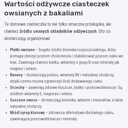
Wartości odżywcze ciasteczek
owsianych z bakaliami
Te domowe ciasteczka to nie tylko smaczna przekąska, ale
również
źródło cennych składników odżywczych
. Oto co
dostarczają organizmowi:
Płatki owsiane
– bogate źródło błonnika rozpuszczalnego, który
pomaga obniżyć poziom cholesterolu i stabilizować poziom cukru we
krwi. Zawierają również białko, witaminy z grupy B oraz minerały jak
magnez i żelazo.
Banany
– dostarczają potasu, witaminy B6 i naturalnej słodyczy,
dzięki czemu można ograniczyć ilość dodawanego cukru.
Orzechy
– zawierają zdrowe tłuszcze, białko i przeciwutleniacze. Są
źródłem witaminy E, magnezu i selenu.
Suszone owoce
– dostarczają błonnika, witamin i minerałów, a także
naturalnej słodyczy.
Miód/syrop klonowy
– zdrowsza alternatywa dla białego cukru,
zawierająca przeciwutleniacze i minerały.