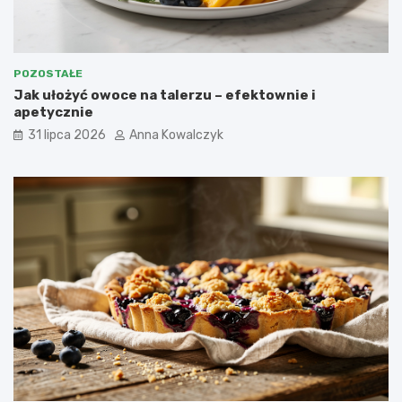
POZOSTAŁE
Jak ułożyć owoce na talerzu – efektownie i
apetycznie
31 lipca 2026
Anna Kowalczyk