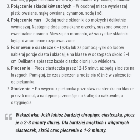
Połączenie składników suchych
– W osobnej misce wymieszaj
płatki owsiane, mąkę owsianą, cynamon, sodę i sól.
Połączenie mas
– Dodaj suche składniki do mokrych i delikatnie
wymieszaj. Następnie dodaj posiekane orzechy, suszone owoce i
ewentualnie nasiona. Mieszaj do momentu, aż wszystkie składniki
będą równomiernie rozprowadzone.
Formowanie ciasteczek
– Łyżką lub za pomocą łyżki do lodów
nabieraj porcje ciasta i układaj je na blasze w odstępach około 3-4
cm. Delikatnie spłaszcz każde ciastko dłonią lub widelcem.
Pieczenie
– Piecz ciasteczka przez 12-15 minut, aż będą złociste na
brzegach. Pamiętaj, że czas pieczenia może się różnić w zależności
od piekarnika.
Studzenie
– Po wyjęciu z piekarnika pozostaw ciasteczka na blasze
przez 5 minut, a następnie przenieś je na kratkę do całkowitego
ostygnięcia.
Wskazówka: Jeśli lubisz bardziej chrupiące ciasteczka, piecz
je o 2-3 minuty dłużej. Dla bardziej miękkich i wilgotnych
ciasteczek, skróć czas pieczenia o 1-2 minuty.