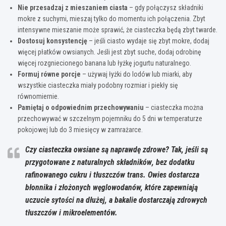
Nie przesadzaj z mieszaniem ciasta
– gdy połączysz składniki
mokre z suchymi, mieszaj tylko do momentu ich połączenia. Zbyt
intensywne mieszanie może sprawić, że ciasteczka będą zbyt twarde.
Dostosuj konsystencję
– jeśli ciasto wydaje się zbyt mokre, dodaj
więcej płatków owsianych. Jeśli jest zbyt suche, dodaj odrobinę
więcej rozgniecionego banana lub łyżkę jogurtu naturalnego.
Formuj równe porcje
– używaj łyżki do lodów lub miarki, aby
wszystkie ciasteczka miały podobny rozmiar i piekły się
równomiernie.
Pamiętaj o odpowiednim przechowywaniu
– ciasteczka można
przechowywać w szczelnym pojemniku do 5 dni w temperaturze
pokojowej lub do 3 miesięcy w zamrażarce.
Czy ciasteczka owsiane są naprawdę zdrowe?
Tak, jeśli są
przygotowane z naturalnych składników
, bez dodatku
rafinowanego cukru i tłuszczów trans. Owies dostarcza
błonnika i złożonych węglowodanów, które zapewniają
uczucie sytości na dłużej, a bakalie dostarczają zdrowych
tłuszczów i mikroelementów.