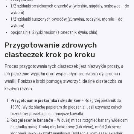
1/2 szklanki posiekanych orzechów (włoskie, migdały, nerkowce – do
wyboru)
1/2 szklanki suszonych owoców (żurawina, rodzynki, morele – do
wyboru)
opcjonalnie: 2 łyżki nasion (słonecznik, dynia, chia)
Przygotowanie zdrowych
ciasteczek krok po kroku
Proces przygotowania tych ciasteczek jest niezwykle prosty, a
ich pieczenie wypełni dom wspaniałym aromatem cynamonu i
wanilii. Poniższe kroki pomogą stworzyć idealne ciasteczka za
każdym razem.
Przygotowanie piekarnika i składników
– Rozgrzej piekarnik do
180°C. Wyłóż blachę papierem do pieczenia. Jeśli używasz całych
orzechów, posiekaj je na mniejsze kawałki.
Rozgniecenie bananów
– W dużej misce rozgnieć banany widelcem
na gładką masę. Dodaj olej kokosowy (lub oliwę), miód (lub syrop
klonowy), jajko i ekstrakt waniliowy. Dokładnie wymieszaj składniki.