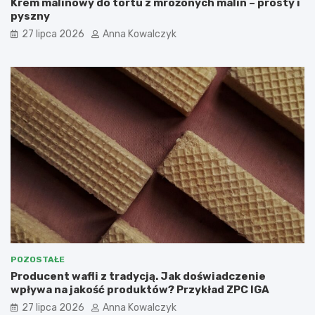
Krem malinowy do tortu z mrożonych malin – prosty i
pyszny
27 lipca 2026
Anna Kowalczyk
POZOSTAŁE
Producent wafli z tradycją. Jak doświadczenie
wpływa na jakość produktów? Przykład ZPC IGA
27 lipca 2026
Anna Kowalczyk