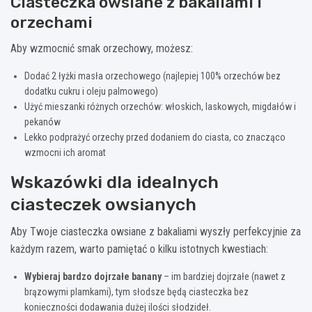
Ciasteczka owsiane z bakaliami i
orzechami
Aby wzmocnić smak orzechowy, możesz:
Dodać 2 łyżki masła orzechowego (najlepiej 100% orzechów bez
dodatku cukru i oleju palmowego)
Użyć mieszanki różnych orzechów: włoskich, laskowych, migdałów i
pekanów
Lekko podprażyć orzechy przed dodaniem do ciasta, co znacząco
wzmocni ich aromat
Wskazówki dla idealnych
ciasteczek owsianych
Aby Twoje ciasteczka owsiane z bakaliami wyszły perfekcyjnie za
każdym razem, warto pamiętać o kilku istotnych kwestiach:
Wybieraj bardzo dojrzałe banany
– im bardziej dojrzałe (nawet z
brązowymi plamkami), tym słodsze będą ciasteczka bez
konieczności dodawania dużej ilości słodzideł.