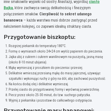
inne smakowite wypieki od siostry Anastazji, wypróbuj
ciasto
Bajka
, które zachwyca swoją delikatnością i finezyjnym
połączeniem smaków.
Cierpliwość to sekret udanego
bananowca
– każda warstwa musi dobrze zastygnąć przed
nałożeniem kolejnej, co zapewni idealną strukturę ciasta.
Przygotowanie biszkoptu:
Rozgrzej piekarnik do temperatury 180°C.
Formę o wymiarach około 24×24 cm wyłóż papierem do pieczenia.
Jajka ubij z cukrem i cukrem wanilinowym na puszystą, jasną masę
(około 8-10 minut ubijania).
Mąkę wymieszaj z proszkiem do pieczenia i przesiej.
Delikatnie wmieszaj przesianą mąkę do masy jajecznej, używając
szpatułki i wykonując ruchy z góry na dół, aby zachować puszystość.
Na końcu dodaj olej i delikatnie wymieszaj.
Przelej ciasto do przygotowanej formy i wyrównaj powierzchnię.
Piecz przez około 25-30 minut, do tzw. suchego patyczka.
Wyjmij z piekarnika i pozostaw do całkowitego ostygnięcia.
Przygotowanie masy bananowej: