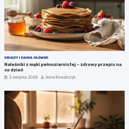
OBIADY I DANIA GŁÓWNE
Naleśniki z mąki pełnoziarnistej – zdrowy przepis na
co dzień
3 sierpnia 2026
Anna Kowalczyk