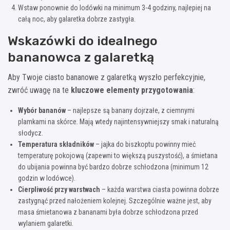
Wstaw ponownie do lodówki na minimum 3-4 godziny, najlepiej na
całą noc, aby galaretka dobrze zastygła.
Wskazówki do idealnego
bananowca z galaretką
Aby Twoje ciasto bananowe z galaretką wyszło perfekcyjnie,
zwróć uwagę na te
kluczowe elementy przygotowania
:
Wybór bananów
– najlepsze są banany dojrzałe, z ciemnymi
plamkami na skórce. Mają wtedy najintensywniejszy smak i naturalną
słodycz.
Temperatura składników
– jajka do biszkoptu powinny mieć
temperaturę pokojową (zapewni to większą puszystość), a śmietana
do ubijania powinna być bardzo dobrze schłodzona (minimum 12
godzin w lodówce).
Cierpliwość przy warstwach
– każda warstwa ciasta powinna dobrze
zastygnąć przed nałożeniem kolejnej. Szczególnie ważne jest, aby
masa śmietanowa z bananami była dobrze schłodzona przed
wylaniem galaretki.