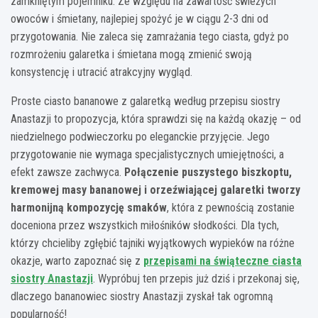
zamkniętym pojemniku. Ze względu na zawartość świeżych
owoców i śmietany, najlepiej spożyć je w ciągu 2-3 dni od
przygotowania. Nie zaleca się zamrażania tego ciasta, gdyż po
rozmrożeniu galaretka i śmietana mogą zmienić swoją
konsystencję i utracić atrakcyjny wygląd.
Proste ciasto bananowe z galaretką według przepisu siostry
Anastazji to propozycja, która sprawdzi się na każdą okazję – od
niedzielnego podwieczorku po eleganckie przyjęcie. Jego
przygotowanie nie wymaga specjalistycznych umiejętności, a
efekt zawsze zachwyca.
Połączenie puszystego biszkoptu,
kremowej masy bananowej i orzeźwiającej galaretki tworzy
harmonijną kompozycję smaków
, która z pewnością zostanie
doceniona przez wszystkich miłośników słodkości. Dla tych,
którzy chcieliby zgłębić tajniki wyjątkowych wypieków na różne
okazje, warto zapoznać się z
przepisami na świąteczne ciasta
siostry Anastazji
. Wypróbuj ten przepis już dziś i przekonaj się,
dlaczego bananowiec siostry Anastazji zyskał tak ogromną
popularność!