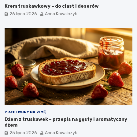
Krem truskawkowy – do ciast i deserów
26 lipca 2026
Anna Kowalczyk
PRZETWORY NA ZIMĘ
Dżem z truskawek – przepis na gęsty i aromatyczny
dżem
25 lipca 2026
Anna Kowalczyk