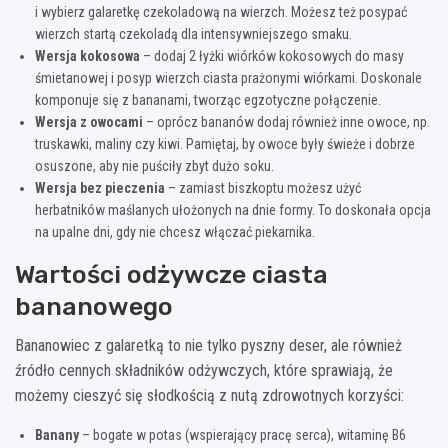
i wybierz galaretkę czekoladową na wierzch. Możesz też posypać
wierzch startą czekoladą dla intensywniejszego smaku.
Wersja kokosowa
– dodaj 2 łyżki wiórków kokosowych do masy
śmietanowej i posyp wierzch ciasta prażonymi wiórkami. Doskonale
komponuje się z bananami, tworząc egzotyczne połączenie.
Wersja z owocami
– oprócz bananów dodaj również inne owoce, np.
truskawki, maliny czy kiwi. Pamiętaj, by owoce były świeże i dobrze
osuszone, aby nie puściły zbyt dużo soku.
Wersja bez pieczenia
– zamiast biszkoptu możesz użyć
herbatników maślanych ułożonych na dnie formy. To doskonała opcja
na upalne dni, gdy nie chcesz włączać piekarnika.
Wartości odżywcze ciasta
bananowego
Bananowiec z galaretką to nie tylko pyszny deser, ale również
źródło cennych składników odżywczych, które sprawiają, że
możemy cieszyć się słodkością z nutą zdrowotnych korzyści:
Banany
– bogate w potas (wspierający pracę serca), witaminę B6