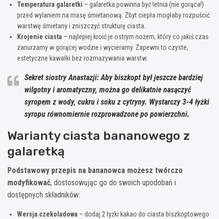
Temperatura galaretki
– galaretka powinna być letnia (nie gorąca!)
przed wylaniem na masę śmietanową. Zbyt ciepła mogłaby rozpuścić
warstwę śmietany i zniszczyć strukturę ciasta.
Krojenie ciasta
– najlepiej kroić je ostrym nożem, który co jakiś czas
zanurzamy w gorącej wodzie i wycieramy. Zapewni to czyste,
estetyczne kawałki bez rozmazywania warstw.
Sekret siostry Anastazji: Aby biszkopt był jeszcze bardziej
wilgotny i aromatyczny, można go delikatnie nasączyć
syropem z wody, cukru i soku z cytryny. Wystarczy 3-4 łyżki
syropu równomiernie rozprowadzone po powierzchni.
Warianty ciasta bananowego z
galaretką
Podstawowy przepis na bananowca możesz twórczo
modyfikować
, dostosowując go do swoich upodobań i
dostępnych składników:
Wersja czekoladowa
– dodaj 2 łyżki kakao do ciasta biszkoptowego