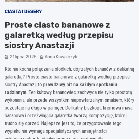
CIASTA I DESERY
Proste ciasto bananowe z
galaretką według przepisu
siostry Anastazji
21 lipca 2025
Anna Kowalczyk
Kto nie kocha połączenia słodkich, dojrzałych bananów z delikatną
galaretką? Proste ciasto bananowe z galaretką według przepisu
siostry Anastazji to
prawdziwy hit na każdym spotkaniu
rodzinnym
. Ten kultowy bananowiec zachwyca nie tylko prostotą
wykonania, ale przede wszystkim niepowtarzalnym smakiem, który
pozostaje na długo w pamięci. Delikatny biszkopt, kremowa masa
bananowa i orzeźwiająca galaretka tworzą kompozycję, której
trudno się oprzeć. Najlepsze jest to, że przygotowanie tego
wypieku nie wymaga specjalistycznych umiejętności
cukierniczych – to idealna propozycja zarówno dla