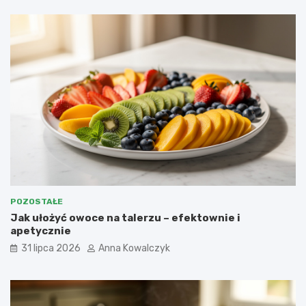
POZOSTAŁE
Jak ułożyć owoce na talerzu – efektownie i
apetycznie
31 lipca 2026
Anna Kowalczyk