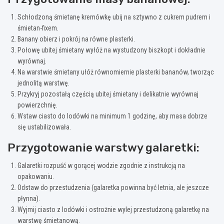
Schłodzoną śmietanę kremówkę ubij na sztywno z cukrem pudrem i
śmietan-fixem.
Banany obierz i pokrój na równe plasterki.
Połowę ubitej śmietany wyłóż na wystudzony biszkopt i dokładnie
wyrównaj.
Na warstwie śmietany ułóż równomiernie plasterki bananów, tworząc
jednolitą warstwę.
Przykryj pozostałą częścią ubitej śmietany i delikatnie wyrównaj
powierzchnię.
Wstaw ciasto do lodówki na minimum 1 godzinę, aby masa dobrze
się ustabilizowała.
Przygotowanie warstwy galaretki:
Galaretki rozpuść w gorącej wodzie zgodnie z instrukcją na
opakowaniu.
Odstaw do przestudzenia (galaretka powinna być letnia, ale jeszcze
płynna).
Wyjmij ciasto z lodówki i ostrożnie wylej przestudzoną galaretkę na
warstwę śmietanową.