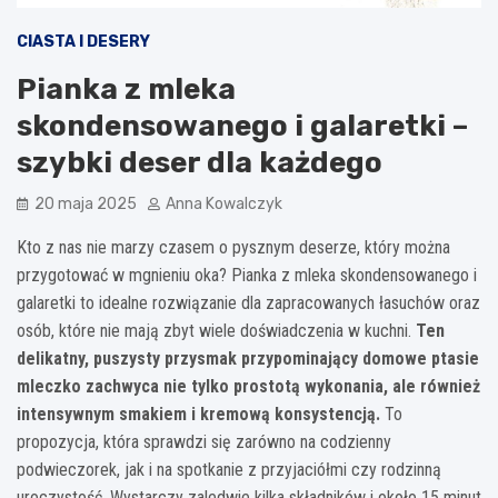
CIASTA I DESERY
Pianka z mleka
skondensowanego i galaretki –
szybki deser dla każdego
20 maja 2025
Anna Kowalczyk
Kto z nas nie marzy czasem o pysznym deserze, który można
przygotować w mgnieniu oka? Pianka z mleka skondensowanego i
galaretki to idealne rozwiązanie dla zapracowanych łasuchów oraz
osób, które nie mają zbyt wiele doświadczenia w kuchni.
Ten
delikatny, puszysty przysmak przypominający domowe ptasie
mleczko zachwyca nie tylko prostotą wykonania, ale również
intensywnym smakiem i kremową konsystencją.
To
propozycja, która sprawdzi się zarówno na codzienny
podwieczorek, jak i na spotkanie z przyjaciółmi czy rodzinną
uroczystość. Wystarczy zaledwie kilka składników i około 15 minut