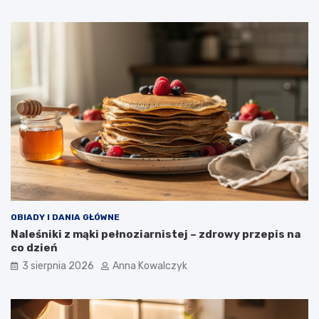
OBIADY I DANIA GŁÓWNE
Naleśniki z mąki pełnoziarnistej – zdrowy przepis na
co dzień
3 sierpnia 2026
Anna Kowalczyk