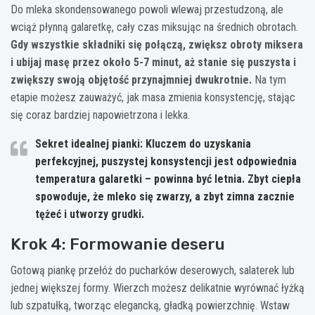
Do mleka skondensowanego powoli wlewaj przestudzoną, ale
wciąż płynną galaretkę, cały czas miksując na średnich obrotach.
Gdy wszystkie składniki się połączą, zwiększ obroty miksera
i ubijaj masę przez około 5-7 minut, aż stanie się puszysta i
zwiększy swoją objętość przynajmniej dwukrotnie.
Na tym
etapie możesz zauważyć, jak masa zmienia konsystencję, stając
się coraz bardziej napowietrzona i lekka.
Sekret idealnej pianki:
Kluczem do uzyskania
perfekcyjnej, puszystej konsystencji jest odpowiednia
temperatura galaretki – powinna być letnia. Zbyt ciepła
spowoduje, że mleko się zwarzy, a zbyt zimna zacznie
tężeć i utworzy grudki.
Krok 4: Formowanie deseru
Gotową piankę przełóż do pucharków deserowych, salaterek lub
jednej większej formy. Wierzch możesz delikatnie wyrównać łyżką
lub szpatułką, tworząc elegancką, gładką powierzchnię. Wstaw