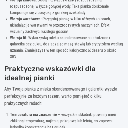
rozpuszczonej w łyżce gorącej wody. Taka pianka doskonale
komponuje się z posypką z gorzkiej czekolady.
Wersja warstwowa:
Przygotuj piankę w kilku różnych kolorach,
układając je warstwami w przezroczystych naczyniach. Efekt
wizualny zachwyci każdego gościa!
Wersja fit:
Wykorzystaj mleko skondensowane niesłodzone i
galaretkę bez cukru, dosładzając masę stewią lub erytrytolem według
uznania. Zmniejszysz w ten sposób kaloryczność deseru o około
30%.
Praktyczne wskazówki dla
idealnej pianki
Aby Twoja pianka z mleka skondensowanego i galaretki wyszła
perfekcyjnie za każdym razem, warto pamiętać o kilku
praktycznych radach:
Temperatura ma znaczenie
– wszystkie składniki powinny mieć
zbliżoną temperaturę, najlepiej pokojową lub letnią, co zapewni
jednolitą konsystencję bez grudek.