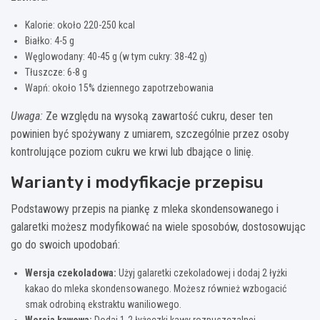
Kalorie: około 220-250 kcal
Białko: 4-5 g
Węglowodany: 40-45 g (w tym cukry: 38-42 g)
Tłuszcze: 6-8 g
Wapń: około 15% dziennego zapotrzebowania
Uwaga:
Ze względu na wysoką zawartość cukru, deser ten
powinien być spożywany z umiarem, szczególnie przez osoby
kontrolujące poziom cukru we krwi lub dbające o linię.
Warianty i modyfikacje przepisu
Podstawowy przepis na piankę z mleka skondensowanego i
galaretki możesz modyfikować na wiele sposobów, dostosowując
go do swoich upodobań:
Wersja czekoladowa:
Użyj galaretki czekoladowej i dodaj 2 łyżki
kakao do mleka skondensowanego. Możesz również wzbogacić
smak odrobiną ekstraktu waniliowego.
Wersja kawowa:
Dodaj 1-2 łyżeczki kawy rozpuszczalnej