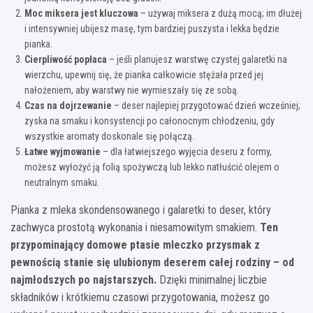
Moc miksera jest kluczowa
– używaj miksera z dużą mocą; im dłużej
i intensywniej ubijesz masę, tym bardziej puszysta i lekka będzie
pianka.
Cierpliwość popłaca
– jeśli planujesz warstwę czystej galaretki na
wierzchu, upewnij się, że pianka całkowicie stężała przed jej
nałożeniem, aby warstwy nie wymieszały się ze sobą.
Czas na dojrzewanie
– deser najlepiej przygotować dzień wcześniej;
zyska na smaku i konsystencji po całonocnym chłodzeniu, gdy
wszystkie aromaty doskonale się połączą.
Łatwe wyjmowanie
– dla łatwiejszego wyjęcia deseru z formy,
możesz wyłożyć ją folią spożywczą lub lekko natłuścić olejem o
neutralnym smaku.
Pianka z mleka skondensowanego i galaretki to deser, który
zachwyca prostotą wykonania i niesamowitym smakiem.
Ten
przypominający domowe ptasie mleczko przysmak z
pewnością stanie się ulubionym deserem całej rodziny – od
najmłodszych po najstarszych.
Dzięki minimalnej liczbie
składników i krótkiemu czasowi przygotowania, możesz go