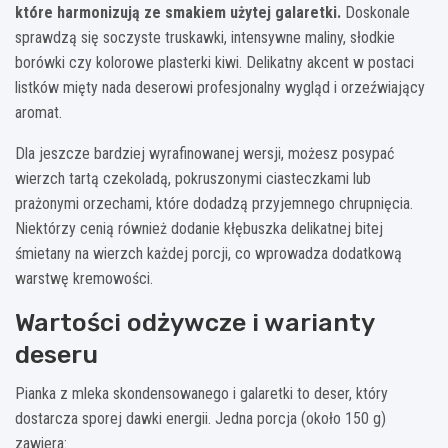
które harmonizują ze smakiem użytej galaretki.
Doskonale
sprawdzą się soczyste truskawki, intensywne maliny, słodkie
borówki czy kolorowe plasterki kiwi. Delikatny akcent w postaci
listków mięty nada deserowi profesjonalny wygląd i orzeźwiający
aromat.
Dla jeszcze bardziej wyrafinowanej wersji, możesz posypać
wierzch tartą czekoladą, pokruszonymi ciasteczkami lub
prażonymi orzechami, które dodadzą przyjemnego chrupnięcia.
Niektórzy cenią również dodanie kłębuszka delikatnej bitej
śmietany na wierzch każdej porcji, co wprowadza dodatkową
warstwę kremowości.
Wartości odżywcze i warianty
deseru
Pianka z mleka skondensowanego i galaretki to deser, który
dostarcza sporej dawki energii. Jedna porcja (około 150 g)
zawiera: