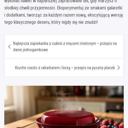
wykonać nawet w najbardziej zapracowane dni, gdy marzysz o
słodkiej chwili przyjemności. Eksperymentuj ze smakami galaretki
i dodatkami, tworząc za każdym razem nową, ekscytującą wersję
tego klasycznego deseru, który nigdy się nie znudzi!
Nawigacja
Najlepsza zapiekanka z cukinii z mięsem mielonym – przepis na
wpisu
danie jednogarnkowe
Kruche ciasto z rabarbarem i bezą – przepis na pyszny placek